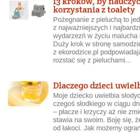
13 kroków, by nauczyć
korzystania z toalety
Pożegnanie z pieluchą to je
z najważniejszych i najbard
wydarzezń w życiu malucha i
Duży krok w stronę samodziel
z ekorodzice.pl podpowiadaj
rozstać się z pieluchami...
Dlaczego dzieci uwiel
Moje dziecko uwielbia słodyc
czegoś słodkiego w ciągu dn
– płacze i krzyczy aż nie z
stawia na swoim. Boję się, ż
od łakoci. Jak możemy ogran