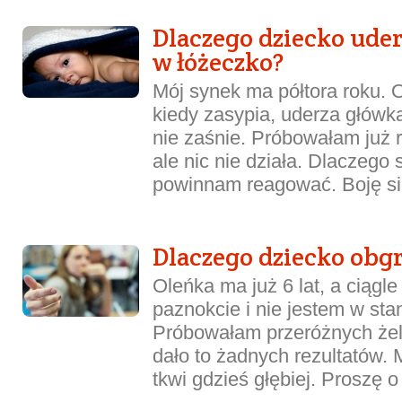
Dlaczego dziecko ude
w łóżeczko?
Mój synek ma półtora roku. 
kiedy zasypia, uderza główk
nie zaśnie. Próbowałam już
ale nic nie działa. Dlaczego 
powinnam reagować. Boję się
Dlaczego dziecko obg
Oleńka ma już 6 lat, a ciągl
paznokcie i nie jestem w stan
Próbowałam przeróżnych żeli 
dało to żadnych rezultatów. 
tkwi gdzieś głębiej. Proszę 