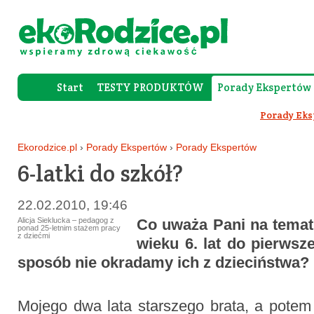
Start
TESTY PRODUKTÓW
Porady Ekspertów
Forum Rod
Porady Ek
Ekorodzice.pl
›
Porady Ekspertów
›
Porady Ekspertów
6-latki do szkół?
22.02.2010, 19:46
Alicja Sieklucka – pedagog z
Co uważa Pani na temat 
ponad 25-letnim stażem pracy
z dziećmi
wieku 6. lat do pierwsz
sposób nie okradamy ich z dzieciństwa?
Mojego dwa lata starszego brata, a potem