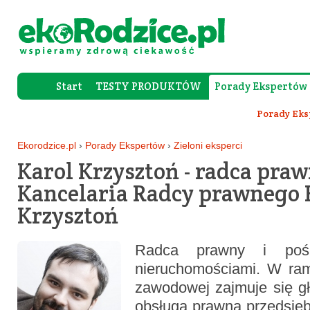
Start
TESTY PRODUKTÓW
Porady Ekspertów
Forum Rod
Porady Ek
Ekorodzice.pl
›
Porady Ekspertów
›
Zieloni eksperci
Karol Krzysztoń - radca praw
Kancelaria Radcy prawnego 
Krzysztoń
Radca prawny i pośr
nieruchomościami. W ram
zawodowej zajmuje się g
obsługą prawną przedsięb