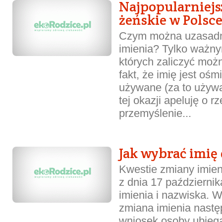
Najpopularniejs
żeńskie w Polsce
Czym można uzasadn
imienia? Tylko ważn
których zaliczyć moż
fakt, że imię jest ośm
używane (za to używa
tej okazji apeluję o rz
przemyślenie...
Jak wybrać imię 
Kwestie zmiany imien
z dnia 17 październik
imienia i nazwiska. W
zmiana imienia nastę
wniosek osoby ubiega