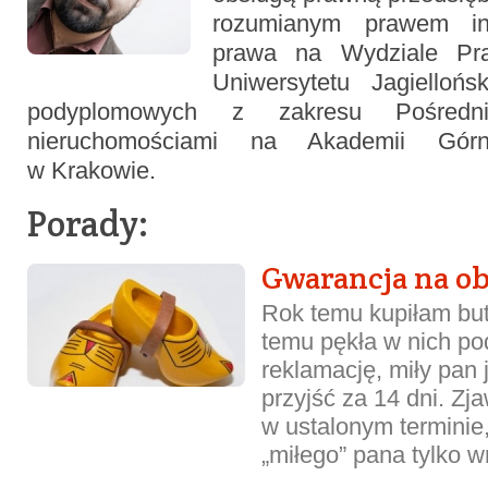
rozumianym prawem int
prawa na Wydziale Pra
Uniwersytetu Jagiellońs
podyplomowych z zakresu Pośredn
nieruchomościami na Akademii Górn
w Krakowie.
Porady:
Gwarancja na o
Rok temu kupiłam but
temu pękła w nich po
reklamację, miły pan j
przyjść za 14 dni. Zja
w ustalonym terminie,
„miłego” pana tylko w