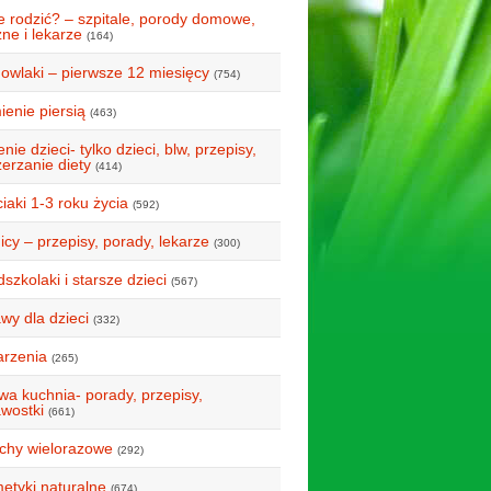
e rodzić? – szpitale, porody domowe,
ne i lekarze
(164)
owlaki – pierwsze 12 miesięcy
(754)
ienie piersią
(463)
nie dzieci- tylko dzieci, blw, przepisy,
erzanie diety
(414)
iaki 1-3 roku życia
(592)
icy – przepisy, porady, lekarze
(300)
szkolaki i starsze dzieci
(567)
wy dla dzieci
(332)
rzenia
(265)
wa kuchnia- porady, przepisy,
awostki
(661)
uchy wielorazowe
(292)
etyki naturalne
(674)