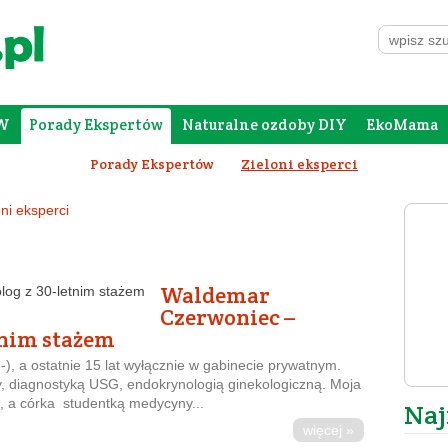
W
Porady Ekspertów
Naturalne ozdoby DIY
EkoMama
Forum Rodziców
Galeria
Szafing
Porady Ekspertów
Zieloni eksperci
oni eksperci
Waldemar
Czerwoniec –
tnim stażem
;-), a ostatnie 15 lat wyłącznie w gabinecie prywatnym.
, diagnostyką USG, endokrynologią ginekologiczną. Moja
m, a córka studentką medycyny...
Naj
więcej »