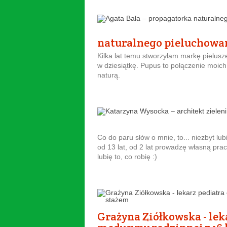
naturalnego pieluchowa
Kilka lat temu stworzyłam markę pielusz
w dziesiątkę. Pupus to połączenie moich t
naturą.
Co do paru słów o mnie, to... niezbyt lu
od 13 lat, od 2 lat prowadzę własną pra
lubię to, co robię :)
Grażyna Ziółkowska - leka