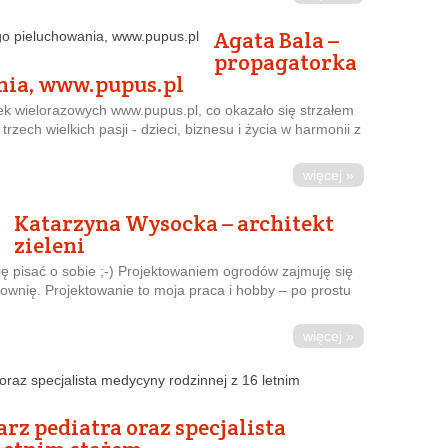
Agata Bala –
propagatorka
nia, www.pupus.pl
ek wielorazowych www.pupus.pl, co okazało się strzałem
rzech wielkich pasji - dzieci, biznesu i życia w harmonii z
więcej »
Katarzyna Wysocka – architekt
zieleni
bię pisać o sobie ;-) Projektowaniem ogrodów zajmuję się
cownię. Projektowanie to moja praca i hobby – po prostu
więcej »
rz pediatra oraz specjalista