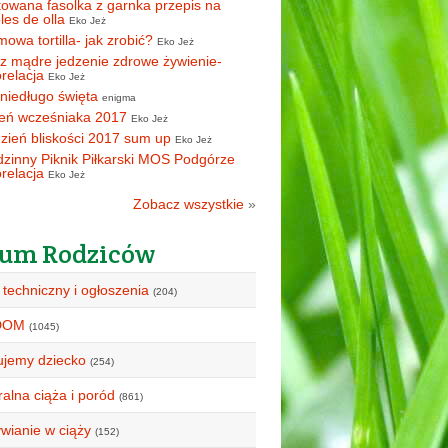
owana fasolka z garnka przepis na
oles de olla
Eko Jeż
owa tortilla- jak zrobić?
Eko Jeż
z mądre jedzenie zdrowe żywienie-
orelacja
Eko Jeż
 niedługo święta
enigma
eń wcześniaka 2017
Eko Jeż
zień bliskości 2017 sum up
Eko Jeż
zinny Piknik Piłkarski MOS Podgórze
orelacja
Eko Jeż
Zobacz wszystkie
»
um Rodziców
 techniczny i ogłoszenia
(204)
DOM
(1045)
ujemy dziecko
(254)
alna ciąża i poród
(861)
wianie w ciąży
(152)