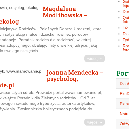
Got
frij
Magdalena
Dom
Modlibowska –
Qui
 ekolog
fot
już
nicjatywa Rodziców i Położnych Dobrze Urodzeni, które
Dzi
h satysfakcję matce i dziecku, również porodów
dopcję. Poradnik rodzica dla rodziców”, w której
Tyd
u adopcyjnego, obalając mity o wielkiej udręce, jaką
Rod
fot
do swojego szczęścia.
więcej »
Joanna Mendecka –
For
psycholog,
ie.pl
Dział
wspaniałych córek. Prowadzi portal www.mamowanie.pl,
Eko
w książce Poradnik dla Zielonych rodziców. Od 7 lat
wego i świadomego trybu życia, autorka artykułów,
Plan
 żywienia. Zwolenniczka holistycznego podejścia do
Natur
więcej »
Odży