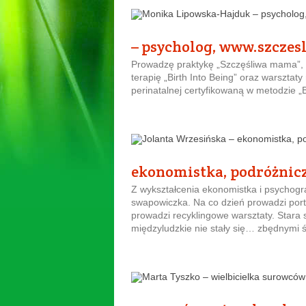
– psycholog, www.szcze
Prowadzę praktykę „Szczęśliwa mama”, w
terapię „Birth Into Being” oraz warsztaty
perinatalnej certyfikowaną w metodzie „B
ekonomistka, podróżnic
Z wykształcenia ekonomistka i psychogra
swapowiczka. Na co dzień prowadzi porta
prowadzi recyklingowe warsztaty. Stara s
międzyludzkie nie stały się… zbędnymi ś