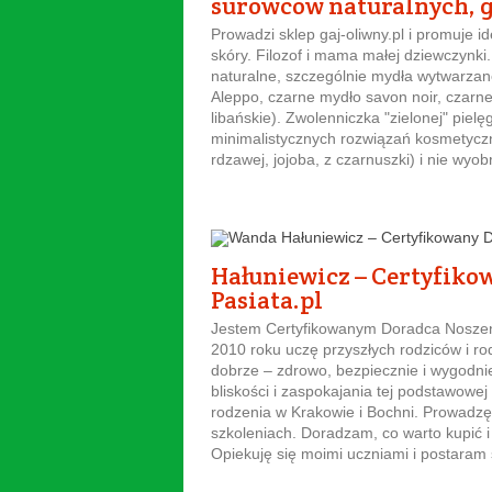
surowców naturalnych, g
Prowadzi sklep gaj-oliwny.pl i promuje id
skóry. Filozof i mama małej dziewczynki
naturalne, szczególnie mydła wytwarzane
Aleppo, czarne mydło savon noir, czarne
libańskie). Zwolenniczka "zielonej" piel
minimalistycznych rozwiązań kosmetyczn
rdzawej, jojoba, z czarnuszki) i nie wyob
Hałuniewicz – Certyfiko
Pasiata.pl
Jestem Certyfikowanym Doradca Noszeni
2010 roku uczę przyszłych rodziców i r
dobrze – zdrowo, bezpiecznie i wygodni
bliskości i zaspokajania tej podstawow
rodzenia w Krakowie i Bochni. Prowadzę
szkoleniach. Doradzam, co warto kupić i
Opiekuję się moimi uczniami i postaram s