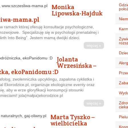
Gdzi
Monika
położ
Lipowska-Hajduk
sliwa-mama.pl
Niem
 ramach której oferuję konsultacje psychologiczne,
Karm
 rozwojowe. Specjalizuję się w psychologii prenatalnej i
irth Into Being”. Jestem mamą dwójki dzieci.
Żywie
rozsz
więcej »
Dziec
Jolanta
Alerg
Wrzesińska –
zka, ekoPanidomu :D
Przed
folog, zwolenniczka upcyklingu, zapalona cyklistka i
Zaba
l Ekorodzice.pl, organizuje ekologiczne eventy oraz
ię, aby w erze gloryfikacji konsumpcji stosunki
Wyda
mieciami! jola(małpa)ekorodzice.pl
Zdro
więcej »
ciek
Marta Tyszko –
Piel
wielbicielka
Kosm