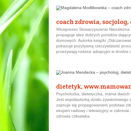
coach zdrowia, socjolog,
Wiceprezes Stowarzyszenia Niezależna I
propaguje idee dobrych porodów dającyc
domowych. Autorka książki „Odczarować a
pokazuje pozytywną rzeczywistość proces
przeżywają rodzice adopcyjni w drodze 
dietetyk, www.mamowan
Psycholożka, dietetyczka, mama dwóch 
Jest współautorką działu żywieniowego 
zajmuje się propagowaniem podstaw zdro
ekspert radiowy i telewizyjny w zakresie
zdrowia człowieka.