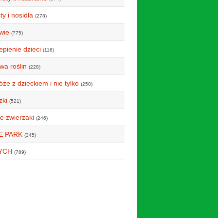
y i nosidła
(278)
wie
(775)
epienie dzieci
(116)
wa roślin
(228)
że z dzieckiem i nie tylko
(250)
zki
(521)
e zwierzaki
(246)
E PARK
(345)
YCH
(789)