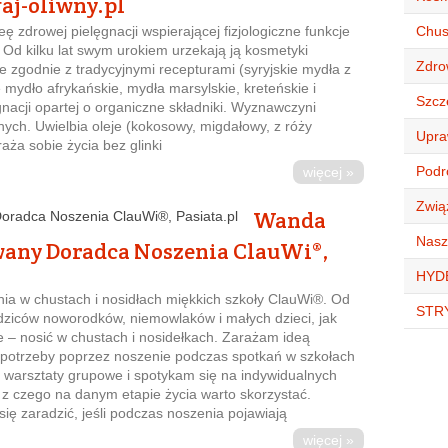
aj-oliwny.pl
eę zdrowej pielęgnacji wspierającej fizjologiczne funkcje
Chust
. Od kilku lat swym urokiem urzekają ją kosmetyki
Zdro
 zgodnie z tradycyjnymi recepturami (syryjskie mydła z
 mydło afrykańskie, mydła marsylskie, kreteńskie i
Szcz
ęgnacji opartej o organiczne składniki. Wyznawczyni
ych. Uwielbia oleje (kokosowy, migdałowy, z róży
Upra
raża sobie życia bez glinki
Podró
więcej »
Zwią
Wanda
Nasz
wany Doradca Noszenia ClauWi®,
HYD
a w chustach i nosidłach miękkich szkoły ClauWi®. Od
STR
odziców noworodków, niemowlaków i małych dzieci, jak
e – nosić w chustach i nosidełkach. Zarażam ideą
ej potrzeby poprzez noszenie podczas spotkań w szkołach
 warsztaty grupowe i spotykam się na indywidualnych
 z czego na danym etapie życia warto skorzystać.
ię zaradzić, jeśli podczas noszenia pojawiają
więcej »