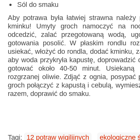
Sól do smaku
Aby potrawa była łatwiej strawna należy
kminku! Umyty groch namoczyć na noc
odcedzić, zalać przegotowaną wodą, ug
gotowania posolić. W płaskim rondlu roz
usiekać, włożyć do rondla, dodać kminku, z
aby woda przykryła kapustę, doprowadzić 
gotować około 40-50 minut. Usiekaną 
rozgrzanej oliwie. Zdjąć z ognia, posypa
groch połączyć z kapustą i cebulą, wymies
razem, doprawić do smaku.
Tagi:
12 potraw wigilijnych
ekologiczne 