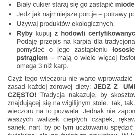
Biały cukier
staraj się go zastąpić
miod
Jedz jak najmniejsze porcje – potrawy po
Używaj produktów ekologicznych.
Ryby
kupuj
z hodowli certyfikowany
Podaję przepis na karpia dla tradycjona
pomyśleć o jego zastąpieniu
łososi
pstrągiem
– mają o wiele więcej fosf
omega 3 niż karp.
Czyż tego wieczoru nie warto wprowadzić 
zasad każdej zdrowej diety:
JEDZ Z UM
CZĘSTO!
Tradycja nakazuje, by skoszt
znajdującej się na wigilijnym stole. Tak, ta
wieczoru na to pozwala. Jednak nie zapo
waszych walizek ciepłych czapek, ręka
sanek, nart, by po tym ucztowaniu spędzić 