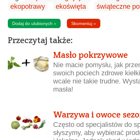
ekopotrawy
ekoświęta
świąteczne po
Dodaj do ulubionych
»
Skomentuj
»
Przeczytaj także:
Masło pokrzywowe
Nie macie pomysłu, jak prze
swoich pociech zdrowe kiełk
wcale nie takie trudne. Wyst
masła!
Warzywa i owoce sezo
Często od specjalistów do s
słyszymy, aby wybierać pro