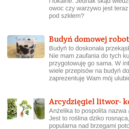
i lokalne. Jednak skąd wiedz
owoc czy warzywo jest teraz 
pod szkłem?
Budyń domowej robo
Budyń to doskonała przekąs
Nie mam zaufania do tych k
przygotowuję go sama. W int
wiele przepisów na budyń d
zaprezentuję Wam mój ulubion
Arcydzięgiel litwor- k
Anżelika to pospolita nazwa a
Jest to roślina dziko rosnąca
popularna nad brzegami poto