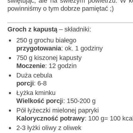
świętując, ale na świeżym powietrzu. W 
powinniśmy o tym dobrze pamiętać ;)
Groch z kapustą
– składniki:
250 g grochu bi
przygotowania
: ok. 1 godziny
750 g kiszonej ka
Moczenie
: 12 godzin
Duża ceb
porcji
: 6-8
Łyżka kmi
Wielkość porcj
i: 150-200 g
Pół łyżeczki mielonej
Kaloryczność potrawy
: 100 g= 100 kca
2-3 łyżki oliwy z oliwek