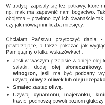
W tradycji zapisały się też potrawy, które
np. mak ma zapewnić nam bogactwo. Także
obojętna – powinno być ich dwanaście tak 
czy jak mówią inni liczba miesięcy.
Chciałam Państwu przytoczyć dania - 
powtarzające, a także pokazać jak wygląd
Pamiętajmy o kilku wskazówkach:
Jeśli w waszym przepisie widnieje olej 
sałatki, dodaj
olej słonecznikowy,
winogron,
jeśli ma być poddany wyso
używaj
oliwy z oliwek
lub
oleju rzepak
Smalec
zastąp
oliwą.
Używaj
cynamonu
,
majeranku,
km
trawić, podnoszą powoli poziom glukozy 