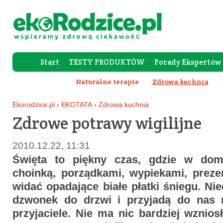
Start
TESTY PRODUKTÓW
Porady Ekspertów
Forum Rod
Naturalne terapie
Zdrowa kuchnia
Ekorodzice.pl
›
EKOTATA
›
Zdrowa kuchnia
Zdrowe potrawy wigilijne
2010.12.22, 11:31
Święta to piękny czas, gdzie w dom
choinką, porządkami, wypiekami, prez
widać opadające białe płatki śniegu. Nie
dzwonek do drzwi i przyjadą do nas na
przyjaciele. Nie ma nic bardziej wznios