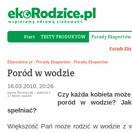
Start
TESTY PRODUKTÓW
Porady Ekspertów
Forum Rod
Porady Ek
Ekorodzice.pl
›
Porady Ekspertów
›
Porady Ekspertów
Poród w wodzie
16.03.2010, 20:26
Iwona Styrenczak – położna z
Czy każda kobieta może
17-letnim stażem
poród w wodzie? Jaki
spełniać?
Większość Pań może rodzić w wodzie z wy