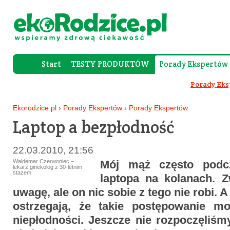
Start
TESTY PRODUKTÓW
Porady Ekspertów
Forum Rod
Porady Ek
Ekorodzice.pl
›
Porady Ekspertów
›
Porady Ekspertów
Laptop a bezpłodność
22.03.2010, 21:56
Waldemar Czerwoniec –
Mój mąż często podc
lekarz ginekolog z 30-letnim
stażem
laptopa na kolanach. 
uwagę, ale on nic sobie z tego nie robi.
ostrzegają, że takie postępowanie m
niepłodności. Jeszcze nie rozpoczęliśm