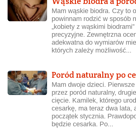
Wąskie biodra a poró
Mam wąskie biodra. Czy to o
powinnam rodzić w sposób n
„kobiety z wąskimi biodrami”
precyzyjne. Zewnętrzna ocen
adekwatna do wymiarów mied
których zależy możliwość...
Poród naturalny po c
Mam dwoje dzieci. Pierwsze 
przez poród naturalny, drugi
cięcie. Kamilek, którego uro
cesarkę, ma teraz dwa lata, 
początek stycznia. Prawdopo
będzie cesarka. Po...