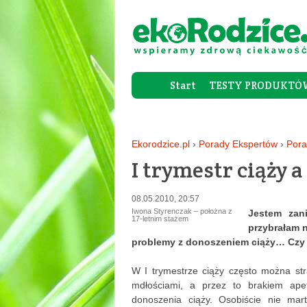
Start
TESTY PRODUKTÓ
Ekorodzice.pl
›
Porady Ekspertów
›
Pora
I trymestr ciąży a
08.05.2010, 20:57
Iwona Styrenczak – położna z
Jestem zan
17-letnim stażem
przybrałam n
problemy z donoszeniem ciąży… Czy
W I trymestrze ciąży często można s
mdłościami, a przez to brakiem ape
donoszenia ciąży. Osobiście nie mar