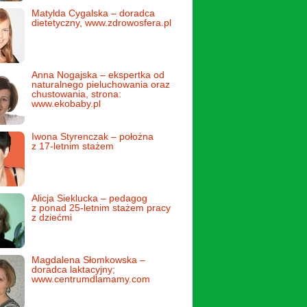
Matylda Cygalska – doradca
dietetyczny, www.zdrowosfera.pl
Anna Nogajska – ekspertka od
naturalnego pieluchowania oraz
chustowania, strona:
www.ekobaby.pl
Iwona Styrenczak – położna
z 17-letnim stażem
Alicja Sieklucka – pedagog
z ponad 25-letnim stażem pracy
z dziećmi
Magdalena Słomkowska –
doradca laktacyjny;
www.centrumdlamamy.com