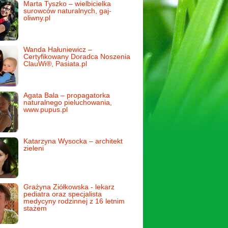
Marta Tyszko – wielbicielka
surowców naturalnych, gaj-
oliwny.pl
Wanda Hałuniewicz –
Certyfikowany Doradca Noszenia
ClauWi®, Pasiata.pl
Agata Bala – propagatorka
naturalnego pieluchowania,
www.pupus.pl
Katarzyna Wysocka – architekt
zieleni
Grażyna Ziółkowska - lekarz
pediatra oraz specjalista
medycyny rodzinnej z 16 letnim
stażem