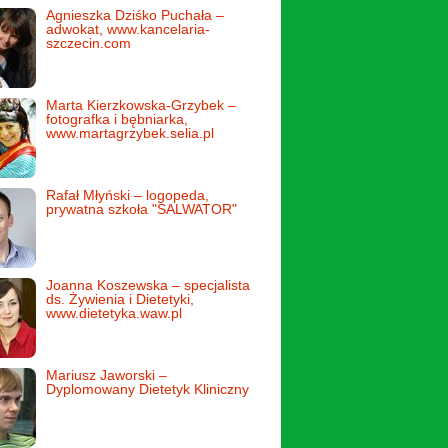
Agnieszka Dziśko Puchała –
adwokat, www.kancelaria-
szczecin.com
Marta Kierzkowska-Grzybek –
fotografka i bębniarka,
www.martagrzybek.selia.pl
Rafał Młyński – logopeda,
prywatna szkoła "SALWATOR"
Joanna Koszewska – specjalista
ds. Żywienia i Dietetyki,
www.dietetyka.waw.pl
Mariusz Jaworski –
Dyplomowany Dietetyk Kliniczny