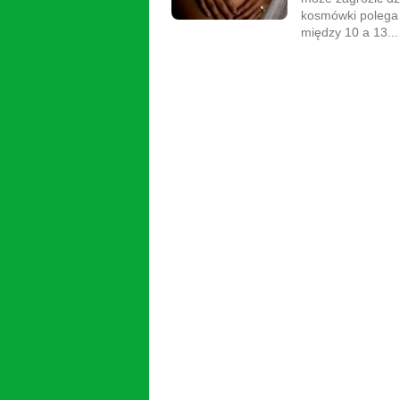
kosmówki polega n
między 10 a 13...