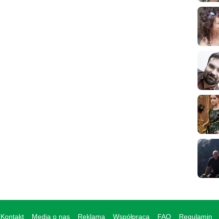
Kontakt
Media o nas
Reklama
Współpraca
FAQ
Regulamin