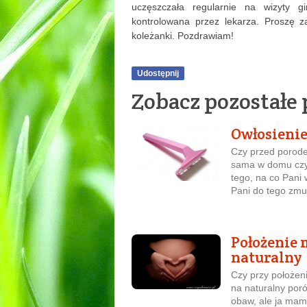
uczęszczała regularnie na wizyty 
kontrolowana przez lekarza. Proszę 
koleżanki. Pozdrawiam!
Udostępnij
Zobacz pozostałe
Owłosienie
Czy przed porodem
sama w domu czy 
tego, na co Pani
Pani do tego zmus
Położenie 
naturalny
Czy przy położe
na naturalny por
obaw, ale ja mam 