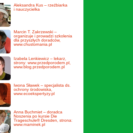
Aleksandra Kus – rzeźbiarka
i nauczycielka
Marcin T. Zakrzewski –
organizuje i prowadzi szkolenia
dla przyszłych doradców,
www.chustomania.pl
Izabela Lenkiewicz – lekarz,
strony: www.przedporodem.pl,
www.blog.przedporodem.pl
Iwona Sławek – specjalista ds.
ochrony środowiska,
www.ecoekspertyzy.pl
Anna Buchmiet – doradca
Noszenia po kursie Die
Trageschule® Dresden, strona:
www.maminek.pl