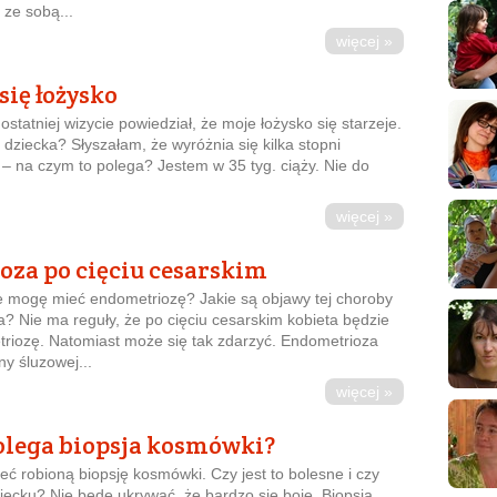
 ze sobą...
więcej »
się łożysko
ostatniej wizycie powiedział, że moje łożysko się starzeje.
 dziecka? Słyszałam, że wyróżnia się kilka stopni
 – na czym to polega? Jestem w 35 tyg. ciąży. Nie do
więcej »
za po cięciu cesarskim
e mogę mieć endometriozę? Jakie są objawy tej choroby
a? Nie ma reguły, że po cięciu cesarskim kobieta będzie
riozę. Natomiast może się tak zdarzyć. Endometrioza
ony śluzowej...
więcej »
olega biopsja kosmówki?
ć robioną biopsję kosmówki. Czy jest to bolesne i czy
iecku? Nie będę ukrywać, że bardzo się boję. Biopsja