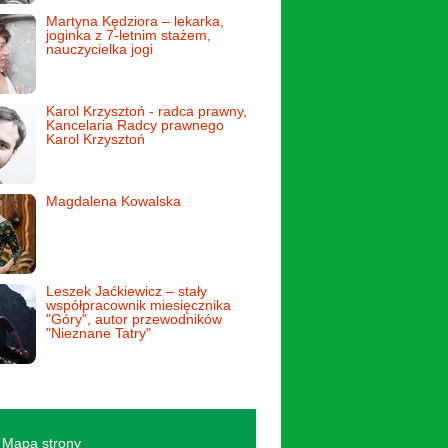
Martyna Kędziora – lekarka,
joginka z 7-letnim stażem,
nauczycielka jogi
Karol Krzysztoń - radca prawny,
Kancelaria Radcy prawnego
Karol Krzysztoń
Magdalena Kowalska
Leszek Jaćkiewicz – stały
współpracownik miesięcznika
"Góry", autor przewodników
"Nieznane Tatry"
Mapa strony