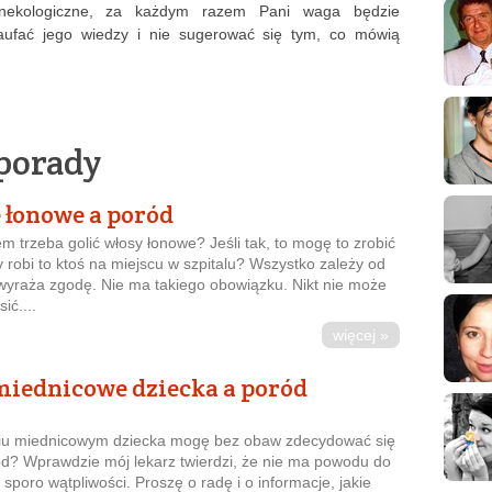
ginekologiczne, za każdym razem Pani waga będzie
zaufać jego wiedzy i nie sugerować się tym, co mówią
 porady
 łonowe a poród
 trzeba golić włosy łonowe? Jeśli tak, to mogę to zrobić
robi to ktoś na miejscu w szpitalu? Wszystko zależy od
 wyraża zgodę. Nie ma takiego obowiązku. Nikt nie może
ić....
więcej »
miednicowe dziecka a poród
niu miednicowym dziecka mogę bez obaw zdecydować się
ód? Wprawdzie mój lekarz twierdzi, że nie ma powodu do
sporo wątpliwości. Proszę o radę i o informacje, jakie