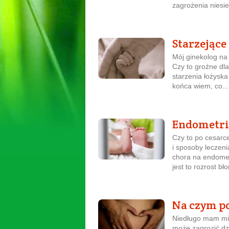
zagrożenia niesie
Starzejące 
Mój ginekolog na 
Czy to groźne dla
starzenia łożyska
końca wiem, co...
Endometrio
Czy to po cesarc
i sposoby leczeni
chora na endomet
jest to rozrost bł
Na czym p
Niedługo mam mie
może zagrozić dz