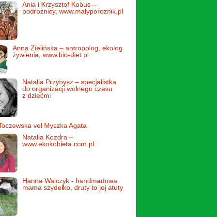
Ania i Krzysztof Kobus –
podróżnicy, www.malyporoznik.pl
Anna Zielińska – antropolog, ekolog
żywienia, www.bio-diet.pl
Natalia Przybysz – specjalistka
do organizacji wolnego czasu
z dziećmi
Toczewska vel Myszka Agata
Natalia Kozdra –
www.ekokobieta.com.pl
Hanna Walczyk - handmadowa
mama szydełko, druty to jej atuty