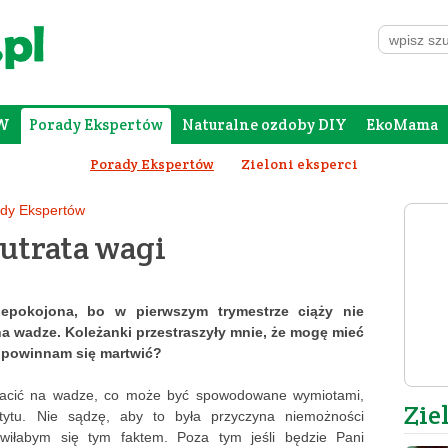
W
Porady Ekspertów
Naturalne ozdoby DIY
EkoMama
Forum Rodziców
Galeria
Szafing
Porady Ekspertów
Zieloni eksperci
dy Ekspertów
 utrata wagi
iepokojona, bo w pierwszym trymestrze ciąży nie
a wadze. Koleżanki przestraszyły mnie, że mogę mieć
 powinnam się martwić?
tracić na wadze, co może być spowodowane wymiotami,
Zie
tytu. Nie sądzę, aby to była przyczyna niemożności
twiłabym się tym faktem. Poza tym jeśli będzie Pani