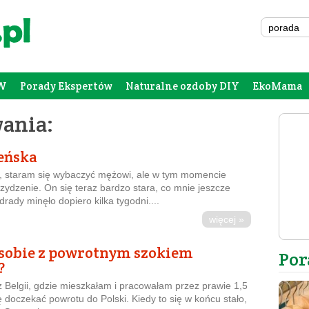
W
Porady Ekspertów
Naturalne ozdoby DIY
EkoMama
Forum Rodziców
Galeria
Szafing
ania:
eńska
, staram się wybaczyć mężowi, ale w tym momencie
rzydzenie. On się teraz bardzo stara, co mnie jeszcze
zdrady minęło dopiero kilka tygodni....
więcej »
 sobie z powrotnym szokiem
Por
?
 Belgii, gdzie mieszkałam i pracowałam przez prawie 1,5
 doczekać powrotu do Polski. Kiedy to się w końcu stało,