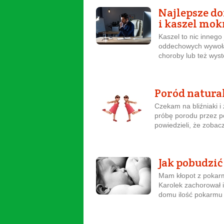
Najlepsze d
i kaszel mok
Kaszel to nic innego
oddechowych wywoła
choroby lub też wyst
Poród natura
Czekam na bliźniaki i
próbę porodu przez p
powiedzieli, że zobacz
Jak pobudzić
Mam kłopot z pokarm
Karolek zachorował 
domu ilość pokarmu z