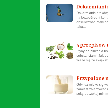
Dokarmianie
Dokarmianie ptaków,
na bezpośredni kont
obserwować ptaki po
taka...
5 przepisów 
Płyny do płukania us
substancjami. Jak p
wiąże się ze zwiększ
Przypalone 
Gdy już mleko się w
zamiast załamywać rę
solą, odczekaj mini