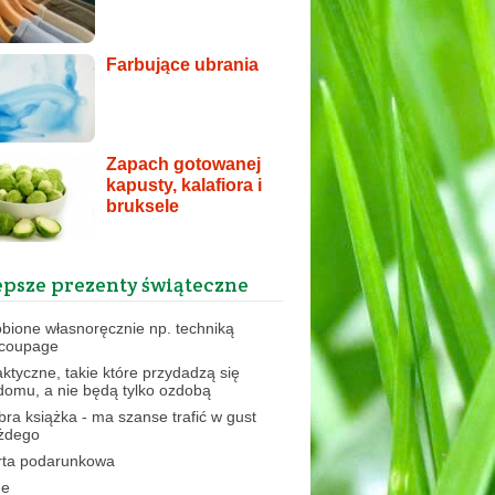
Farbujące ubrania
Zapach gotowanej
kapusty, kalafiora i
bruksele
epsze prezenty świąteczne
obione własnoręcznie np. techniką
coupage
aktyczne, takie które przydadzą się
domu, a nie będą tylko ozdobą
bra książka - ma szanse trafić w gust
żdego
rta podarunkowa
ne