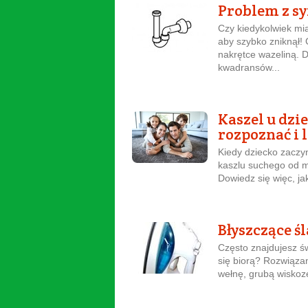
Problem z s
Czy kiedykolwiek mi
aby szybko zniknął!
nakrętce wazeliną. 
kwadransów...
Kaszel u dzi
rozpoznać i 
Kiedy dziecko zaczyn
kaszlu suchego od m
Dowiedz się więc, jak
Błyszczące ś
Często znajdujesz ś
się biorą? Rozwiązan
wełnę, grubą wiskozę