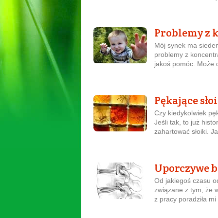
Problemy z 
Mój synek ma siedem 
problemy z koncentr
jakoś pomóc. Może d
Pękające słoi
Czy kiedykolwiek pęk
Jeśli tak, to już hi
zahartować słoiki. Ja
Uporczywe b
Od jakiegoś czasu o
związane z tym, że 
z pracy poradziła mi