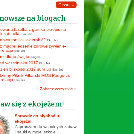
nowsze na blogach
owana fasolka z garnka przepis na
oles de olla
Eko Jeż
owa tortilla- jak zrobić?
Eko Jeż
z mądre jedzenie zdrowe żywienie-
orelacja
Eko Jeż
 niedługo święta
enigma
eń wcześniaka 2017
Eko Jeż
zień bliskości 2017 sum up
Eko Jeż
zinny Piknik Piłkarski MOS Podgórze
orelacja
Eko Jeż
Zobacz wszystkie
»
aw się z ekojeżem!
Sprawdź co słychać u
ekojeża!
Zapraszam do wspólnych zabaw
i nauki w mojej szkole.