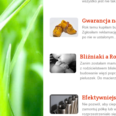
wszystko jest nie tak.
Gwarancja n
Rok temu kupiłam bu
Zgłosiłam reklamację,
po nie w ustalonym..
Bliźniaki a R
Zanim zostałam mamą,
z rodzicielstwem blisk
budowanie więzi poprz
pieluszek. Do macierz
Efektywniejs
Nie pozwól, aby ciep
zamontuj półkę lub 
rozprzestrzeniało si