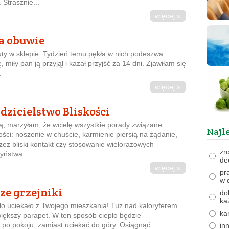
 Strasznie...
więcej »
a obuwie
ty w sklepie. Tydzień temu pękła w nich podeszwa.
 miły pan ją przyjął i kazał przyjść za 14 dni. Zjawiłam się
.
więcej »
odzicielstwo Bliskości
 marzyłam, że wcielę wszystkie porady związane
Najl
ości: noszenie w chuście, karmienie piersią na żądanie,
ez bliski kontakt czy stosowanie wielorazowych
zr
yństwa...
de
więcej »
pr
w 
ze grzejniki
do
ka
ło uciekało z Twojego mieszkania! Tuż nad kaloryferem
ka
większy parapet. W ten sposób ciepło będzie
ę po pokoju, zamiast uciekać do góry. Osiągnąć...
in