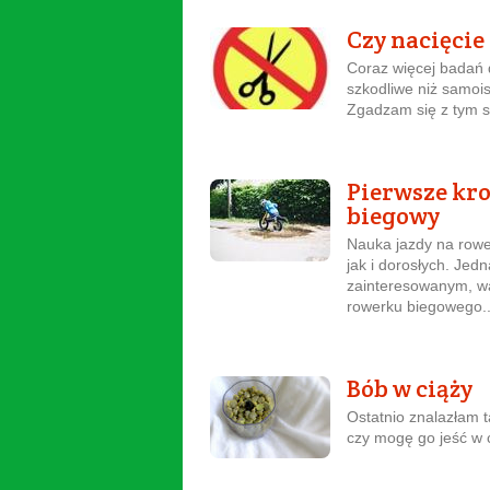
Czy nacięcie
Coraz więcej badań d
szkodliwe niż samois
Zgadzam się z tym s
Pierwsze kro
biegowy
Nauka jazdy na rowe
jak i dorosłych. Jed
zainteresowanym, wa
rowerku biegowego..
Bób w ciąży
Ostatnio znalazłam t
czy mogę go jeść w 