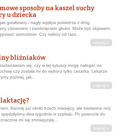
omowe sposoby na kaszel suchy
ry u dziecka
 jak gwałtowny i nagły wypływ powietrza z dróg
ny ciśnieniem i zamknięciem głośni. Może być objawem
ępować samoistnie. Czy należy od razu...
więcej »
lny bliźniaków
 zastanawiam się, czy w tej sytuacji mogę nalegać na
ochwę czy została mi do wyboru tylko cesarka. Lekarze
ymy później, jak...
więcej »
 laktację?
em. Karmię już około trzech miesięcy, ale niedawno mój
i spędziłyśmy dwa tygodnie w szpitalu. Po powrocie do
nacznie mi się zmniejszyła,...
więcej »