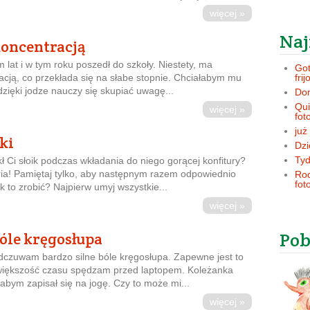
więcej »
Naj
koncentracją
lat i w tym roku poszedł do szkoły. Niestety, ma
Got
acją, co przekłada się na słabe stopnie. Chciałabym mu
frij
zięki jodze nauczy się skupiać uwagę...
Dom
Qui
więcej »
fot
już
ki
Dzi
Tyd
ł Ci słoik podczas wkładania do niego gorącej konfitury?
storia! Pamiętaj tylko, aby następnym razem odpowiednio
Rod
fot
k to zrobić? Najpierw umyj wszystkie...
więcej »
Pob
óle kręgosłupa
dczuwam bardzo silne bóle kręgosłupa. Zapewne jest to
większość czasu spędzam przed laptopem. Koleżanka
 abym zapisał się na jogę. Czy to może mi...
więcej »