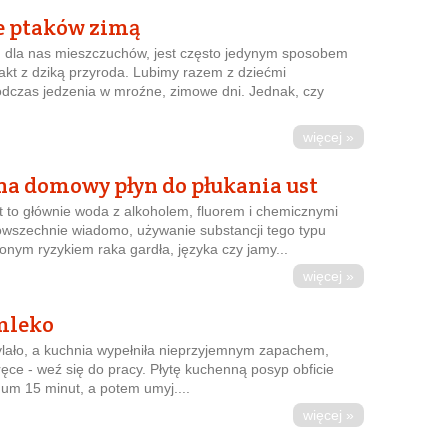
 ptaków zimą
 dla nas mieszczuchów, jest często jedynym sposobem
akt z dziką przyroda. Lubimy razem z dziećmi
dczas jedzenia w mroźne, zimowe dni. Jednak, czy
więcej »
na domowy płyn do płukania ust
t to głównie woda z alkoholem, fluorem i chemicznymi
owszechnie wiadomo, używanie substancji tego typu
onym ryzykiem raka gardła, języka czy jamy...
więcej »
mleko
ylało, a kuchnia wypełniła nieprzyjemnym zapachem,
ce - weź się do pracy. Płytę kuchenną posyp obficie
mum 15 minut, a potem umyj....
więcej »