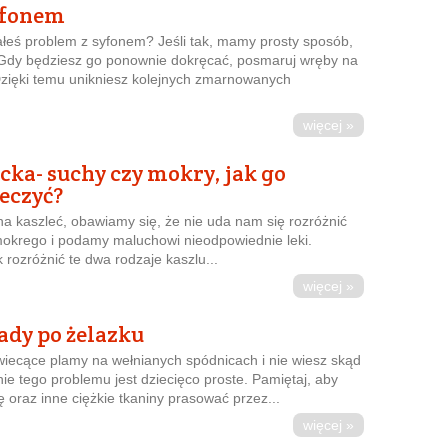
yfonem
ałeś problem z syfonem? Jeśli tak, mamy prosty sposób,
 Gdy będziesz go ponownie dokręcać, posmaruj wręby na
Dzięki temu unikniesz kolejnych zmarnowanych
więcej »
ecka- suchy czy mokry, jak go
leczyć?
a kaszleć, obawiamy się, że nie uda nam się rozróżnić
okrego i podamy maluchowi nieodpowiednie leki.
 rozróżnić te dwa rodzaje kaszlu...
więcej »
lady po żelazku
wiecące plamy na wełnianych spódnicach i nie wiesz skąd
ie tego problemu jest dziecięco proste. Pamiętaj, aby
 oraz inne ciężkie tkaniny prasować przez...
więcej »