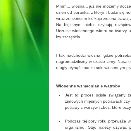
Mmm... wiosna... już nie możemy doczek
dzień od poranka, z którym budzi się no
wraz ze słońcem kiełkuje zielona trawa, 
Na błękitnym niebie szybują rozśpie
Uczucie wiosennego wiatru na twarzy 
łzy szczęścia
I tak nadchodzi wiosna, gdzie potrze
nagromadziliśmy w czasie zimy. Nasz 
mogły płynąć i nasze soki wiosennym p
Wiosenne wzmacnianie wątroby
Jest to proces ściśle związany z
zimowych mięsnych potrawach czy d
potrawy z warzyw i zbóż, które ocz
Podczas tej pory roku przeważa w
organizmu. Stąd należy używać 