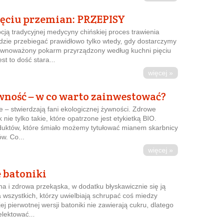
ięciu przemian: PRZEPISY
ją tradycyjnej medycyny chińskiej proces trawienia
ędzie przebiegać prawidłowo tylko wtedy, gdy dostarczymy
ównoważony pokarm przyrządzony według kuchni pięciu
st to dość stara...
więcej »
ność – w co warto zainwestować?
 – stwierdzają fani ekologicznej żywności. Zdrowe
 nie tylko takie, które opatrzone jest etykietką BIO.
roduktów, które śmiało możemy tytułować mianem skarbnicy
ów. Co...
więcej »
 batoniki
a i zdrowa przekąska, w dodatku błyskawicznie się ją
 wszystkich, którzy uwielbiają schrupać coś miedzy
ej pierwotnej wersji batoniki nie zawierają cukru, dlatego
lektować...