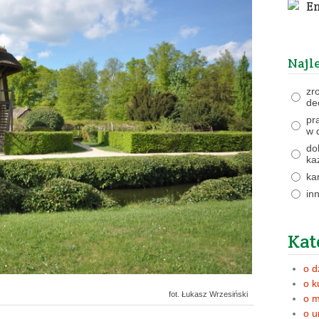
Em
Najl
zr
de
pr
w 
do
ka
ka
in
Kat
o d
o k
fot. Łukasz Wrzesiński
o m
o u