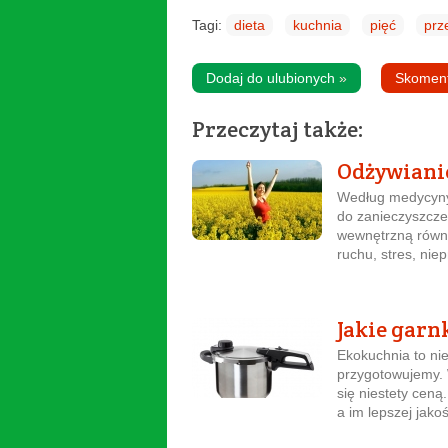
Tagi:
dieta
kuchnia
pięć
prz
Dodaj do ulubionych
»
Skomen
Przeczytaj także:
Odżywiani
Według medycyny
do zanieczyszcze
wewnętrzną równo
ruchu, stres, nie
Jakie garnk
Ekokuchnia to nie
przygotowujemy. W
się niestety ceną
a im lepszej jakoś