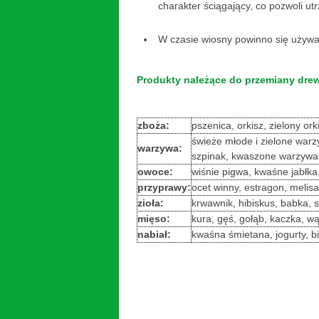
charakter ściągający, co pozwoli 
W czasie wiosny powinno się używ
Produkty należące do przemiany drew
zboża:
pszenica, orkisz, zielony ork
świeże młode i zielone warzyw
warzywa:
szpinak, kwaszone warzywa
owoce:
wiśnie pigwa, kwaśne jabłka,
przyprawy:
ocet winny, estragon, melisa
zioła:
krwawnik, hibiskus, babka, 
mięso:
kura, gęś, gołąb, kaczka, w
nabiał:
kwaśna śmietana, jogurty, bi