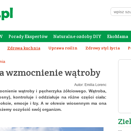
W
Porady Ekspertów
Naturalne ozdoby DIY
EkoMama
Forum Rodziców
Galeria
Szafing
Zdrowa kuchnia
Uprawa roślin
Zdrowy styl życia
P
nia
na wzmocnienie wątroby
Autor: Emilia Lorenc
mocnienie
wątroby i pęcherzyka żółciowego. Wątroba,
sny), kontroluje i oddziałuje na różne części ciała:
nokcie, emocje i łzy. A w okresie wiosennym ma ona
ożemy oczyścić swój organizm.
Zie