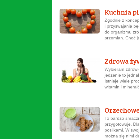
Kuchnia p
Zgodnie z koncepc
i przyswajania b
do organizmu zr
przemian. Choć je
Zdrowa żyw
Wybieram zdrowie
jedzenie to jednak
Istnieje wiele p
witamin i minerał
Orzechowe
To bardzo smaczn
przygotowuje. Dla
posiłkami. W swoj
można się nimi de