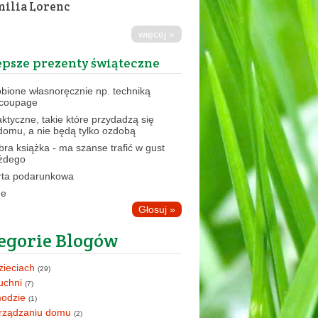
ilia Lorenc
więcej »
epsze prezenty świąteczne
obione własnoręcznie np. techniką
coupage
aktyczne, takie które przydadzą się
domu, a nie będą tylko ozdobą
bra książka - ma szanse trafić w gust
żdego
rta podarunkowa
ne
egorie Blogów
zieciach
(29)
uchni
(7)
odzie
(1)
rządzaniu domu
(2)