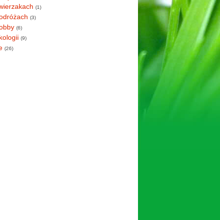
wierzakach
(1)
odróżach
(3)
obby
(6)
kologii
(9)
e
(26)