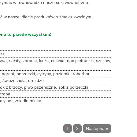
utrzymać w równowadze nasze soki wewnętrzne.
ać w naszej diecie produktów o smaku kwaśnym.
na to przede wszystkim:
isz
a, sałaty, zarodki, kiełki, cukinia, nać pietruszki, szczaw,
 agrest, porzeczki, cytryny, poziomki, rabarbar
, świeże zioła, drożdże
sok z brzozy, piwo pszeniczne, sok z porzeczki
ątroba
ały ser, zsiadłe mleko
1
2
Następna »