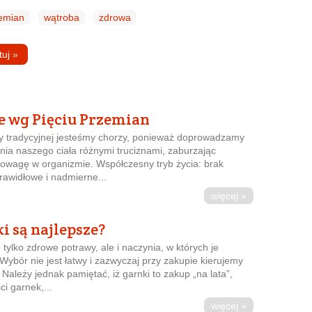
emian
wątroba
zdrowa
tuj
»
e wg Pięciu Przemian
 tradycyjnej jesteśmy chorzy, ponieważ doprowadzamy
nia naszego ciała różnymi truciznami, zaburzając
wagę w organizmie. Współczesny tryb życia: brak
prawidłowe i nadmierne...
więcej »
i są najlepsze?
 tylko zdrowe potrawy, ale i naczynia, w których je
ybór nie jest łatwy i zazwyczaj przy zakupie kierujemy
. Należy jednak pamiętać, iż garnki to zakup „na lata”,
ci garnek,...
więcej »