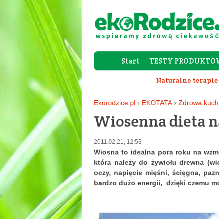
Start
TESTY PRODUKTÓ
Naturalne terapie
Ekorodzice.pl
›
EKOTATA
›
Zdrowa kuch
Wiosenna dieta 
2011.02.21, 12:53
Wiosna to idealna pora roku na wz
która należy do żywiołu drewna (wio
oczy, napięcie mięśni, ścięgna, paz
bardzo dużo energii, dzięki czemu m