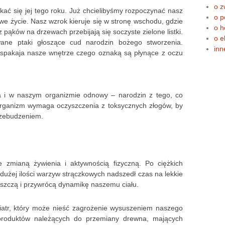
o z
ać się jej tego roku. Już chcielibyśmy rozpoczynać nasz
o p
we życie. Nasz wzrok kieruje się w stronę wschodu, gdzie
o h
z pąków na drzewach przebijają się soczyste zielone listki.
o e
wane ptaki głoszące cud narodzin bożego stworzenia.
inn
uspakaja nasze wnętrze czego oznaką są płynące z oczu
ba i w naszym organizmie odnowy – narodzin z tego, co
organizm wymaga oczyszczenia z toksycznych złogów, by
rzebudzeniem.
e zmianą żywienia i aktywnością fizyczną. Po ciężkich
użej ilości warzyw strączkowych nadszedł czas na lekkie
yszczą i przywrócą dynamikę naszemu ciału.
iatr, który może nieść zagrożenie wysuszeniem naszego
produktów należących do przemiany drewna, mających