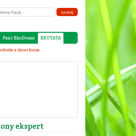
Pani EkoDomu
EKOTATA
odróże z dzieckiem
lony ekspert