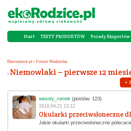
Start
TESTY PRODUKTÓW
Porady Ekspertów
Forum Rod
Ekorodzice.pl
›
Forum Rodziców
Niemowlaki – pierwsze 12 miesi
›
+
R
wesoly_romek
(postów: 123)
2018.04.21 12:12
Okularki przeciwsłoneczne d
Jakie okularki przeciwsłoneczne polecaci