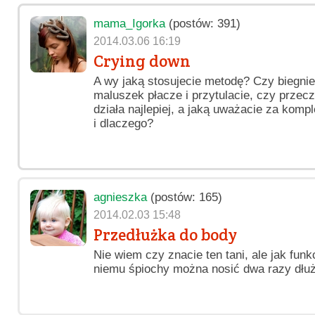
mama_Igorka
(postów: 391)
2014.03.06 16:19
Crying down
A wy jaką stosujecie metodę? Czy biegnie
maluszek płacze i przytulacie, czy przec
działa najlepiej, a jaką uważacie za kompl
i dlaczego?
agnieszka
(postów: 165)
2014.02.03 15:48
Przedłużka do body
Nie wiem czy znacie ten tani, ale jak funk
niemu śpiochy można nosić dwa razy dłuż