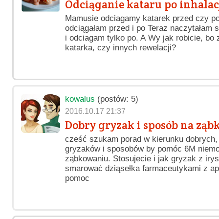
Odciąganie kataru po inhalac
Mamusie odciagamy katarek przed czy po 
odciągałam przed i po Teraz naczytałam s
i odciagam tylko po. A Wy jak robicie, b
katarka, czy innych rewelacji?
kowalus
(postów: 5)
2016.10.17 21:37
Dobry gryzak i sposób na ząb
cześć szukam porad w kierunku dobrych, n
gryzaków i sposobów by pomóc 6M niemo
ząbkowaniu. Stosujecie i jak gryzak z irys
smarować dziąsełka farmaceutykami z apt
pomoc