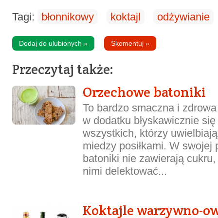
Tagi:
błonnikowy
koktajl
odżywianie
Dodaj do ulubionych
»
Skomentuj
»
Przeczytaj także:
Orzechowe batoniki
To bardzo smaczna i zdrowa
w dodatku błyskawicznie się 
wszystkich, którzy uwielbiaj
miedzy posiłkami. W swojej p
batoniki nie zawierają cukru
nimi delektować...
Koktajle warzywno-o