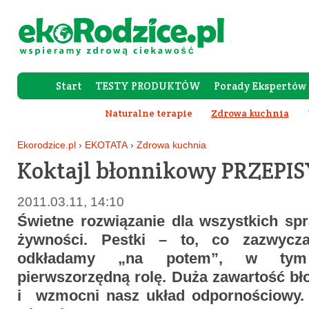
Start
TESTY PRODUKTÓW
Porady Ekspertów
Forum Rod
Naturalne terapie
Zdrowa kuchnia
Ekorodzice.pl
›
EKOTATA
›
Zdrowa kuchnia
Koktajl błonnikowy PRZEPIS
2011.03.11, 14:10
Świetne rozwiązanie dla wszystkich sp
żywności. Pestki – to, co zazwycz
odkładamy „na potem”, w tym 
pierwszorzędną rolę. Duża zawartość bł
i wzmocni nasz układ odpornościowy