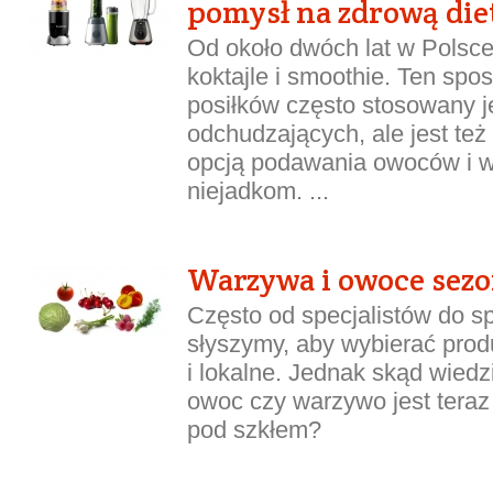
pomysł na zdrową die
Od około dwóch lat w Polsc
koktajle i smoothie. Ten sp
posiłków często stosowany j
odchudzających, ale jest te
opcją podawania owoców i 
niejadkom. ...
Warzywa i owoce sezo
Często od specjalistów do s
słyszymy, aby wybierać pro
i lokalne. Jednak skąd wiedz
owoc czy warzywo jest teraz 
pod szkłem?