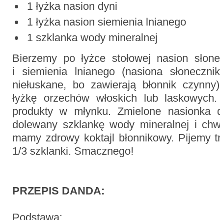
1 łyżka nasion dyni
1 łyżka nasion siemienia lnianego
1 szklanka wody mineralnej
Bierzemy po łyżce stołowej nasion słone
i siemienia lnianego (nasiona słoneczn
niełuskane, bo zawierają błonnik czynn
łyżkę orzechów włoskich lub laskowych.
produkty w młynku. Zmielone nasionka 
dolewany szklankę wody mineralnej i chwi
mamy zdrowy koktajl błonnikowy. Pijemy t
1/3 szklanki. Smacznego!
PRZEPIS DANDA:
Podstawa: