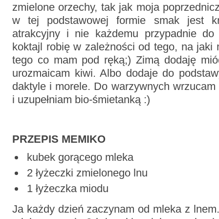
zmielone orzechy, tak jak moja poprzednic
w tej podstawowej formie smak jest k
atrakcyjny i nie każdemu przypadnie do
koktajl robię w zależności od tego, na jak
tego co mam pod ręką;) Zimą dodaję mió
urozmaicam kiwi. Albo dodaje do podstaw
daktyle i morele. Do warzywnych wrzucam
i uzupełniam bio-śmietanką :)
PRZEPIS MEMIKO
kubek gorącego mleka
2 łyżeczki zmielonego lnu
1 łyżeczka miodu
Ja każdy dzień zaczynam od mleka z lnem