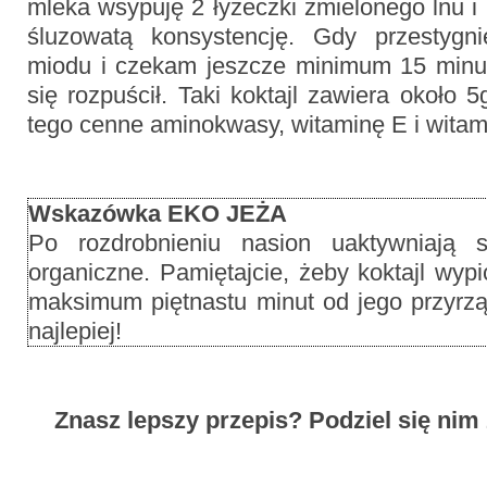
mleka wsypuję 2 łyżeczki zmielonego lnu 
śluzowatą konsystencję. Gdy przestygni
miodu i czekam jeszcze minimum 15 minu
się rozpuścił. Taki koktajl zawiera około 
tego cenne aminokwasy, witaminę E i witam
Wskazówka EKO JEŻA
Po rozdrobnieniu nasion uaktywniają 
organiczne. Pamiętajcie, żeby koktajl wy
maksimum piętnastu minut od jego przyrzą
najlepiej!
Znasz lepszy przepis? Podziel się nim