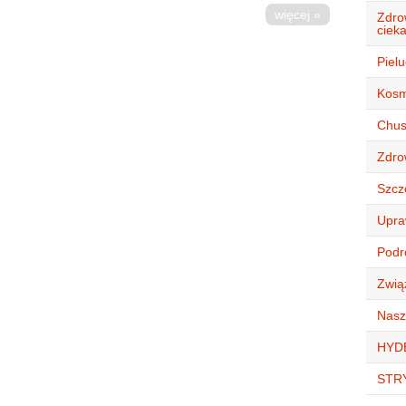
więcej »
Zdro
ciek
Piel
Kosm
Chust
Zdro
Szcz
Upra
Podró
Zwią
Nasz
HYD
STR