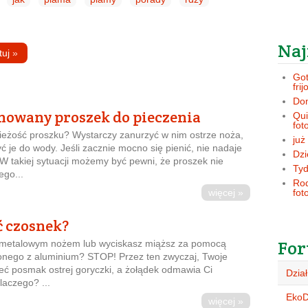
Naj
tuj
»
Got
frij
Dom
nowany proszek do pieczenia
Qui
fot
ieżość proszku? Wystarczy zanurzyć w nim ostrze noża,
już
ć je do wody. Jeśli zacznie mocno się pienić, nie nadaje
Dzi
 W takiej sytuacji możemy być pewni, że proszek nie
Tyd
ego...
Rod
więcej »
fot
ć czosnek?
For
 metalowym nożem lub wyciskasz miąższ za pomocą
onego z aluminium? STOP! Przez ten zwyczaj, Twoje
ć posmak ostrej goryczki, a żołądek odmawia Ci
Dział
laczego? ...
Eko
więcej »