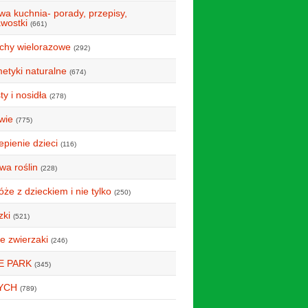
wa kuchnia- porady, przepisy,
awostki
(661)
uchy wielorazowe
(292)
etyki naturalne
(674)
y i nosidła
(278)
wie
(775)
epienie dzieci
(116)
wa roślin
(228)
że z dzieckiem i nie tylko
(250)
zki
(521)
e zwierzaki
(246)
E PARK
(345)
YCH
(789)