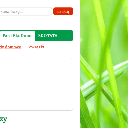
Pani EkoDomu
EKOTATA
dy domowe
Związki
zy