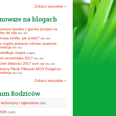
Zobacz wszystkie
»
nowsze na blogach
owana fasolka z garnka przepis na
oles de olla
Eko Jeż
owa tortilla- jak zrobić?
Eko Jeż
z mądre jedzenie zdrowe żywienie-
orelacja
Eko Jeż
 niedługo święta
enigma
eń wcześniaka 2017
Eko Jeż
zień bliskości 2017 sum up
Eko Jeż
zinny Piknik Piłkarski MOS Podgórze
orelacja
Eko Jeż
Zobacz wszystkie
»
um Rodziców
 techniczny i ogłoszenia
(204)
DOM
(1045)