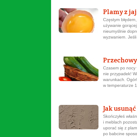
Plamy z ja
Częstym błędem, 
używanie gorącej
nieumyślnie dopro
wyzwaniem. Jeśli 
Przechowy
Czasem po nocy w
nie przypadek! W
warunkach. Ogórk
w temperaturze 1
Jak usunąć
Skończyłeś właśn
i meblach pozosta
uporać się z plam
po babcine sposo