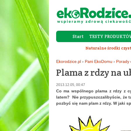
Start
TESTY PRODUKTÓ
Naturalne środki czys
Ekorodzice.pl
›
Pani EkoDomu
›
Porady
Plama z rdzy na 
2013.12.05, 00:47
Co ma wspólnego plama z rdzy z cy
latem? Nie przypuszczalibyście, że t
pozbyć się nam plam z rdzy. W jaki 