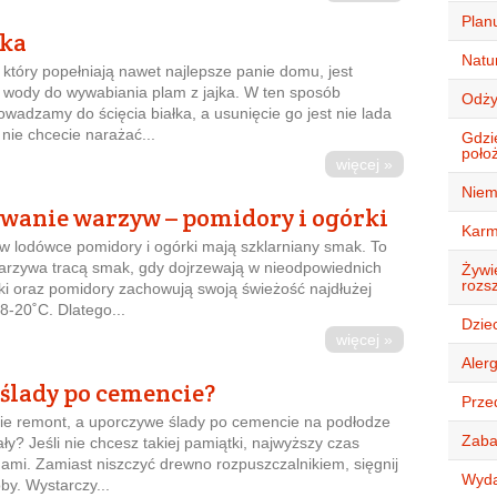
Plan
jka
Natur
który popełniają nawet najlepsze panie domu, jest
 wody do wywabiania plam z jajka. W ten sposób
Odży
wadzamy do ścięcia białka, a usunięcie go jest nie lada
nie chcecie narażać...
Gdzi
położ
więcej »
Niem
wanie warzyw – pomidory i ogórki
Karm
 lodówce pomidory i ogórki mają szklarniany smak. To
arzywa tracą smak, gdy dojrzewają w nieodpowiednich
Żywie
rozsz
i oraz pomidory zachowują swoją świeżość najdłużej
8-20˚C. Dlatego...
Dziec
więcej »
Alerg
 ślady po cemencie?
Przed
ie remont, a uporczywe ślady po cemencie na podłodze
Zaba
ły? Jeśli nie chcesz takiej pamiątki, najwyższy czas
ami. Zamiast niszczyć drewno rozpuszczalnikiem, sięgnij
Wyda
by. Wystarczy...