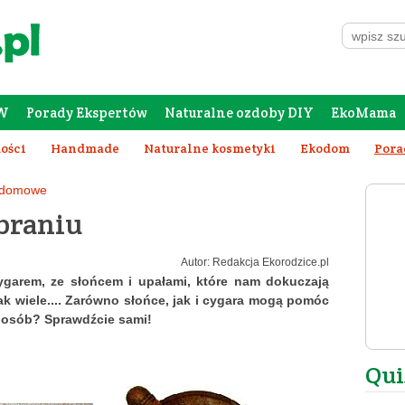
W
Porady Ekspertów
Naturalne ozdoby DIY
EkoMama
Forum Rodziców
Galeria
Szafing
tości
Handmade
Naturalne kosmetyki
Ekodom
Pora
 domowe
ubraniu
Autor: Redakcja Ekorodzice.pl
garem, ze słońcem i upałami, które nam dokuczają
ak wiele.... Zarówno słońce, jak i cygara mogą pomóc
sposób? Sprawdźcie sami!
Qui