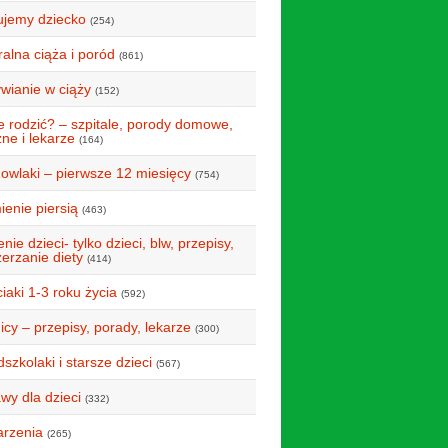
ujemy dziecko
(254)
alna ciąża i poród
(861)
wianie w ciąży
(152)
e rodzić? – szpitale, porody domowe,
ne i lekarze
(164)
owlaki – pierwsze 12 miesięcy
(754)
ienie piersią
(463)
nie dzieci- tylko dzieci, blw, przepisy,
erzanie diety
(414)
iaki 1-3 roku życia
(592)
icy – przepisy, porady, lekarze
(300)
szkolaki i starsze dzieci
(567)
wy dla dzieci
(332)
rzenia
(265)