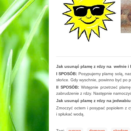
Jak usunąć plamę z rdzy na wełnie i
I SPOSÓB:
Posypujemy plamę solą, nast
słońce. Gdy wyschnie, powinno być po p
II SPOSÓB:
Wstępnie przetrzeć plamę
zabrudzenie z rdzy. Następnie namoczy
Jak usunąć plamę z rdzy na jedwabiu,
Zmoczyć octem i posypać popiołem z c
i spłukać wodą.
Tagi:
cygaro
domowe
ekodom