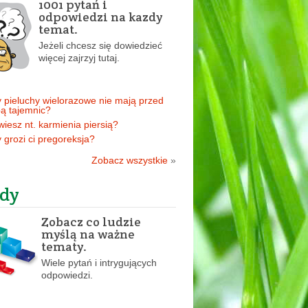
1001 pytań i
odpowiedzi na kazdy
temat.
Jeżeli chcesz się dowiedzieć
więcej zajrzyj tutaj.
 pieluchy wielorazowe nie mają przed
ą tajemnic?
 wiesz nt. karmienia piersią?
 grozi ci pregoreksja?
Zobacz wszystkie
»
dy
Zobacz co ludzie
myślą na ważne
tematy.
Wiele pytań i intrygujących
odpowiedzi.