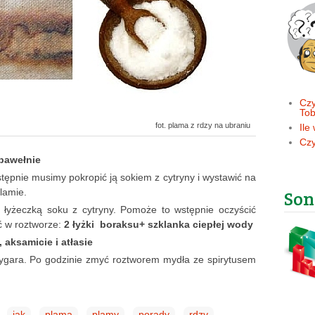
Czy
Tob
fot. plama z rdzy na ubraniu
Ile
Czy
 bawełnie
ępnie musimy pokropić ją sokiem z cytryny i wystawić na
lamie.
Son
 łyżeczką soku z cytryny. Pomoże to wstępnie oczyścić
ć w roztworze:
2 łyżki boraksu+ szklanka ciepłej wody
 aksamicie i atłasie
ygara. Po godzinie zmyć roztworem mydła ze spirytusem
jak
plama
plamy
porady
rdzy