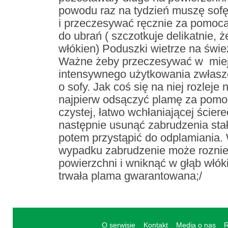
powodu raz na tydzień muszę sof
i przeczesywać ręcznie za pomocą
do ubrań ( szczotkuje delikatnie, 
włókien) Poduszki wietrze na świ
Ważne żeby przeczesywać w mie
intensywnego użytkowania zwłaszc
o sofy. Jak coś się na niej rozleje 
najpierw odsączyć plamę za pomoc
czystej, łatwo wchłaniającej ścier
następnie usunąć zabrudzenia stałe
potem przystąpić do odplamiania
wypadku zabrudzenie może roznieś
powierzchni i wniknąć w głąb włók
trwała plama gwarantowana;/
O serwisie
Kontakt
Media o nas
R