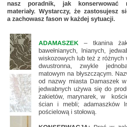
nasz poradnik, jak konserwować r
materiały. Wystarczy, że zastosujesz s
a zachowasz fason w każdej sytuacji.
ADAMASZEK
– tkanina żak
bawełnianych, lnianych, jedwa
wiskozowych lub też z różnych 
dwustronna, zwykle jedno
matowym na błyszczącym. Nazw
od nazwy miasta Damaszek w
jedwabnych używa się do prod
żakietów, marynarek, w koście
ścian i mebli; adamaszków ln
pościelową i stołową.