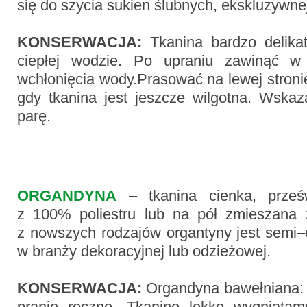
się do szycia sukien ślubnych, ekskluzywnej 
KONSERWACJA:
Tkanina bardzo delikat
ciepłej wodzie. Po upraniu zawinąć w
wchłonięcia wody.Prasować na lewej stroni
gdy tkanina jest jeszcze wilgotna. Wskaz
parę.
ORGANDYNA
– tkanina cienka, prześ
z 100% poliestru lub na pół zmieszana
z nowszych rodzajów organtyny jest semi
w branży dekoracyjnej lub odzieżowej.
KONSERWACJA:
Organdyna bawełniana: d
pranie ręczne. Tkaninę lekko wygniatam