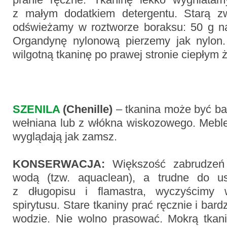
z małym dodatkiem detergentu. Starą zw
odświeżamy w roztworze boraksu: 50 g na 
Organdynę nylonową pierzemy jak nylon.
wilgotną tkaninę po prawej stronie ciepłym 
SZENILA
(Chenille)
– tkanina może być ba
wełniana lub z włókna wiskozowego. Meble
wyglądają jak zamsz.
KONSERWACJA:
Większość zabrudze
wodą (tzw. aquaclean), a trudne do us
z długopisu i flamastra, wyczyścimy
spirytusu. Stare tkaniny prać ręcznie i bardz
wodzie. Nie wolno prasować. Mokrą tkani