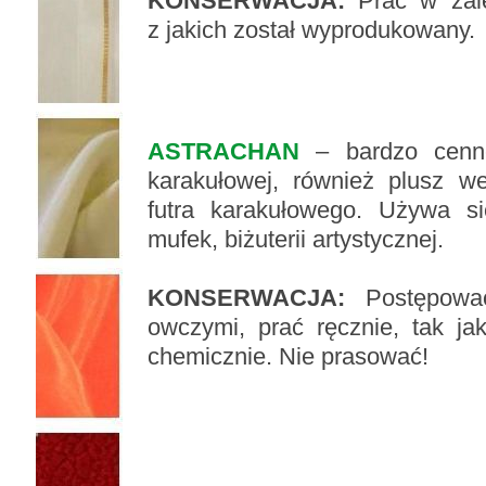
KONSERWACJA:
Prać w zale
z jakich został wyprodukowany.
ASTRACHAN
– bardzo cenne
karakułowej, również plusz w
futra karakułowego. Używa si
mufek, biżuterii artystycznej.
KONSERWACJA:
Postępować
owczymi, prać ręcznie, tak j
chemicznie. Nie prasować!