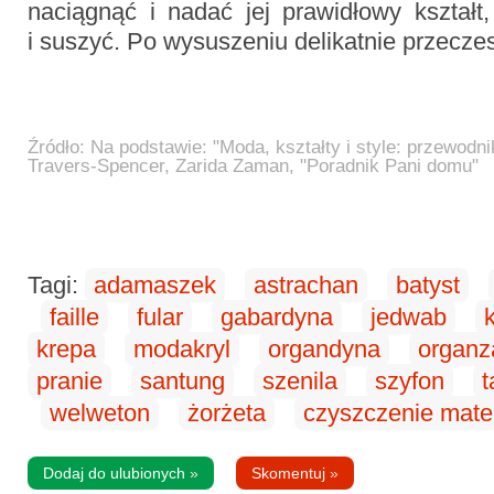
naciągnąć i nadać jej prawidłowy kształt
i suszyć. Po wysuszeniu delikatnie przecze
Źródło: Na podstawie: "Moda, kształty i style: przewodni
Travers-Spencer, Zarida Zaman, "Poradnik Pani domu"
Tagi:
adamaszek
astrachan
batyst
faille
fular
gabardyna
jedwab
krepa
modakryl
organdyna
organz
pranie
santung
szenila
szyfon
t
welweton
żorżeta
czyszczenie mate
Dodaj do ulubionych
»
Skomentuj
»