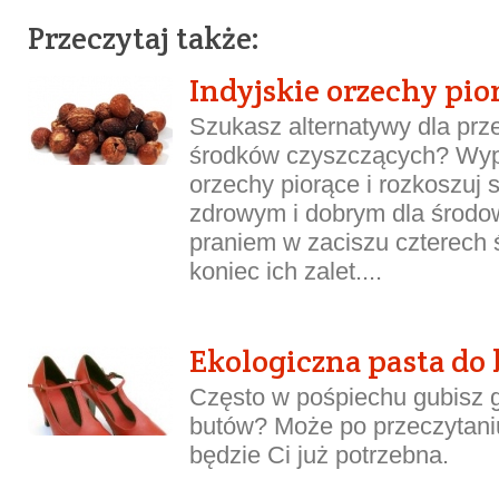
Przeczytaj także:
Indyjskie orzechy pio
Szukasz alternatywy dla pr
środków czyszczących? Wypr
orzechy piorące i rozkoszuj 
zdrowym i dobrym dla środo
praniem w zaciszu czterech ś
koniec ich zalet....
Ekologiczna pasta do
Często w pośpiechu gubisz g
butów? Może po przeczytaniu
będzie Ci już potrzebna.