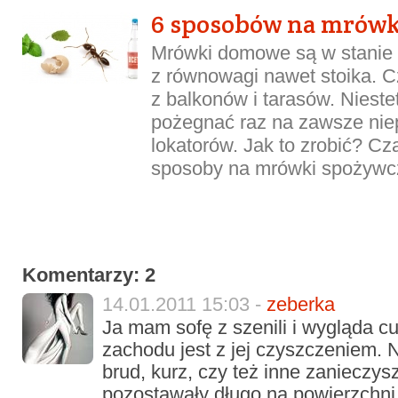
6 sposobów na mrówk
Mrówki domowe są w stanie
z równowagi nawet stoika. Cz
z balkonów i tarasów. Niestet
pożegnać raz na zawsze ni
lokatorów. Jak to zrobić? 
sposoby na mrówki spożywcz
Komentarzy: 2
14.01.2011 15:03 -
zeberka
Ja mam sofę z szenili i wygląda cu
zachodu jest z jej czyszczeniem. 
brud, kurz, czy też inne zanieczys
pozostawały długo na powierzchni 