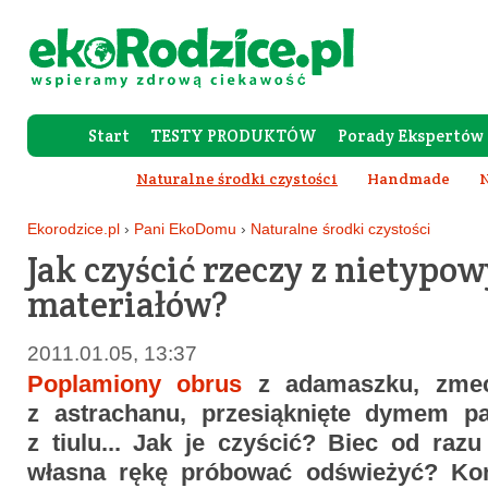
Start
TESTY PRODUKTÓW
Porady Ekspertów
Forum Rod
Naturalne środki czystości
Handmade
N
Ekorodzice.pl
›
Pani EkoDomu
›
Naturalne środki czystości
Jak czyścić rzeczy z nietypo
materiałów?
2011.01.05, 13:37
Poplamiony obrus
z adamaszku, zmec
z astrachanu, przesiąknięte dymem p
z tiulu... Jak je czyścić? Biec od raz
własna rękę próbować odświeżyć? Ko