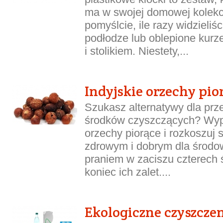
ma w swojej domowej kolekcj
pomyślcie, ile razy widzieliśc
podłodze lub oblepione kurz
i stolikiem. Niestety,...
Indyjskie orzechy pio
Szukasz alternatywy dla pr
środków czyszczących? Wypr
orzechy piorące i rozkoszuj 
zdrowym i dobrym dla środo
praniem w zaciszu czterech ś
koniec ich zalet....
Ekologiczne czyszczen