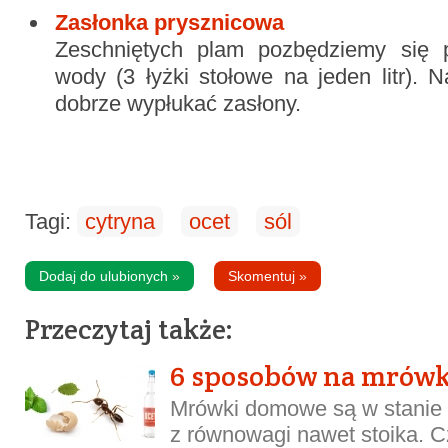
Zasłonka prysznicowa
Zeschniętych plam pozbędziemy się 
wody
(3 łyżki stołowe na jeden litr). 
dobrze wypłukać zasłony.
Tagi:
cytryna
ocet
sól
Dodaj do ulubionych
»
Skomentuj
»
Przeczytaj także:
6 sposobów na mrówk
Mrówki domowe są w stanie
z równowagi nawet stoika. Cz