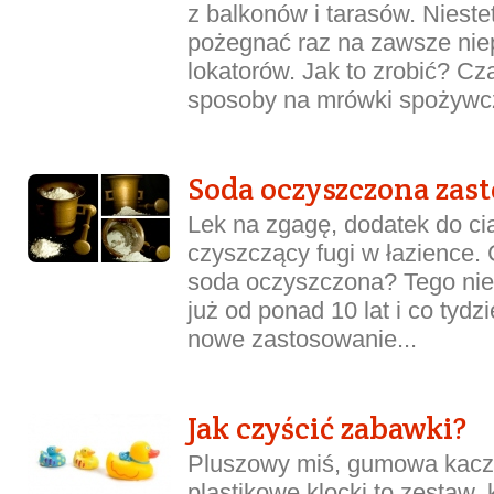
z balkonów i tarasów. Niestet
pożegnać raz na zawsze ni
lokatorów. Jak to zrobić? 
sposoby na mrówki spożywcz
Soda oczyszczona zas
Lek na zgagę, dodatek do ci
czyszczący fugi w łazience. 
soda oczyszczona? Tego nie w
już od ponad 10 lat i co tydz
nowe zastosowanie...
Jak czyścić zabawki?
Pluszowy miś, gumowa kaczk
plastikowe klocki to zestaw,