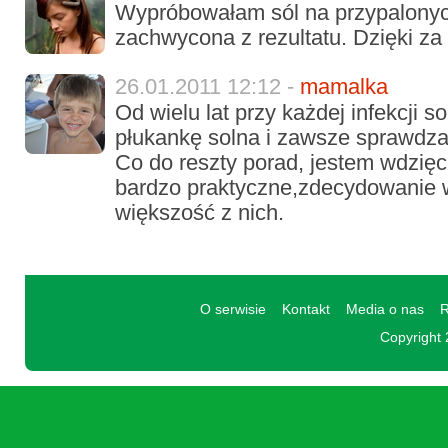
Wypróbowałam sól na przypalonyc
zachwycona z rezultatu. Dzięki za
26.01.2011 12:12 -
mamalka
Od wielu lat przy każdej infekcji so
płukankę solna i zawsze sprawdza 
Co do reszty porad, jestem wdzię
bardzo praktyczne,zdecydowanie 
większość z nich.
O serwisie
Kontakt
Media o nas
R
Copyright