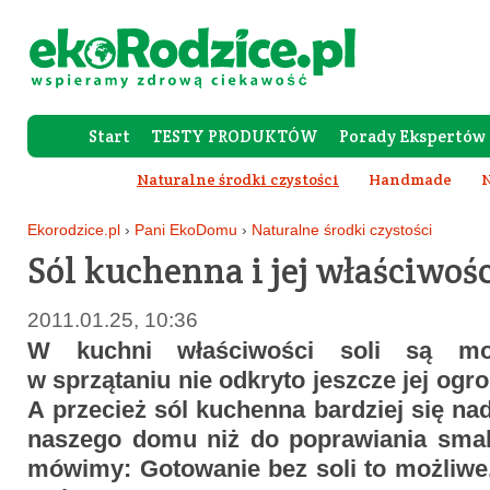
Start
TESTY PRODUKTÓW
Porady Ekspertów
Forum Rod
Naturalne środki czystości
Handmade
N
Ekorodzice.pl
›
Pani EkoDomu
›
Naturalne środki czystości
Sól kuchenna i jej właściwoś
2011.01.25, 10:36
W kuchni właściwości soli są moc
w sprzątaniu nie odkryto jeszcze jej og
A przecież sól kuchenna bardziej się na
naszego domu niż do poprawiania smak
mówimy: Gotowanie bez soli to możliwe.