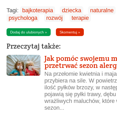
Tagi:
bajkoterapia
dziecka
naturalne
psychologa
rozwój
terapie
Dodaj do ulubionych
»
Skomentuj
»
Przeczytaj także:
Jak pomóc swojemu 
przetrwać sezon alerg
Na przełomie kwietnia i maja
przybiera na sile. W powietr
ilość pyłków brzozy, w nastę
pojawią się pyłki trawy, dębu
wrażliwych maluchów, które 
sezon...