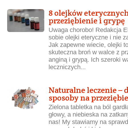
8 olejków eterycznyc
przeziębienie i grypę
Uwaga chorobo! Redakcja Ek
sobie olejki eteryczne i nie 
Jak zapewne wiecie, olejki t
skuteczna broń w walce z pr
anginą i grypą. Ich szeroki 
leczniczych...
Naturalne leczenie –
sposoby na przeziębi
Zielona tabletka na ból gard
głowy, a niebieska na zatka
nas! My stawiamy na spraw