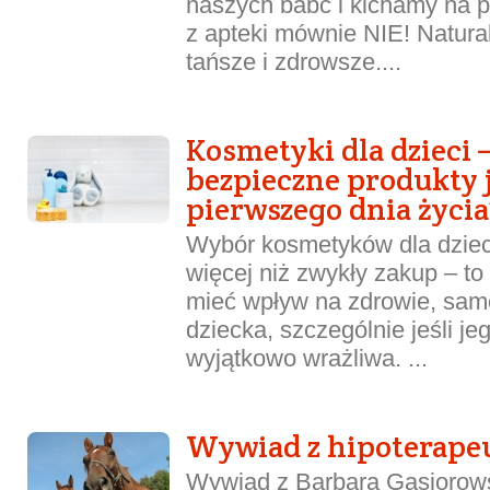
naszych babć i kichamy na p
z apteki mównie NIE! Natural
tańsze i zdrowsze....
Kosmetyki dla dzieci 
bezpieczne produkty 
pierwszego dnia życia
Wybór kosmetyków dla dzieci
więcej niż zwykły zakup – to
mieć wpływ na zdrowie, samo
dziecka, szczególnie jeśli je
wyjątkowo wrażliwa. ...
Wywiad z hipoterape
Wywiad z Barbarą Gąsiorow