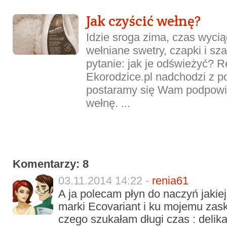
Jak czyścić wełnę?
Idzie sroga zima, czas wycią
wełniane swetry, czapki i sza
pytanie: jak je odświeżyć? 
Ekorodzice.pl nadchodzi z p
postaramy się Wam podpowie
wełnę. ...
Komentarzy: 8
03.11.2014 14:22 -
renia61
A ja polecam płyn do naczyń jakiej
marki Ecovariant i ku mojemu zasko
czego szukałam długi czas : deli