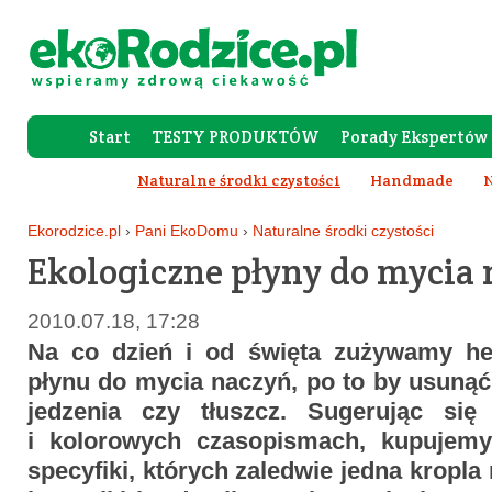
Start
TESTY PRODUKTÓW
Porady Ekspertów
Forum Rod
Naturalne środki czystości
Handmade
N
Ekorodzice.pl
›
Pani EkoDomu
›
Naturalne środki czystości
Ekologiczne płyny do mycia
2010.07.18, 17:28
Na co dzień i od święta zużywamy hek
płynu do mycia naczyń, po to by usunąć
jedzenia czy tłuszcz. Sugerując si
i kolorowych czasopismach, kupujem
specyfiki, których zaledwie jedna kropl