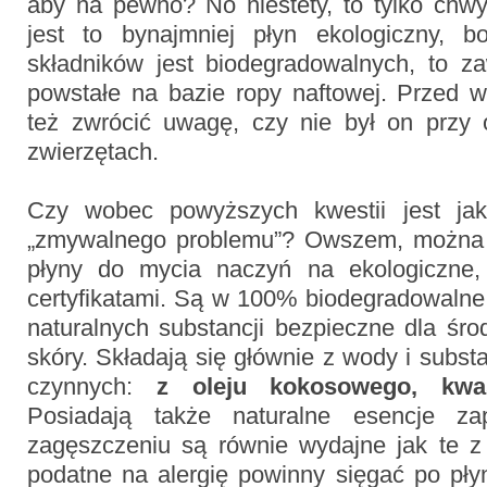
aby na pewno? No niestety, to tylko chwy
jest to bynajmniej płyn ekologiczny, 
składników jest biodegradowalnych, to za
powstałe na bazie ropy naftowej. Przed 
też zwrócić uwagę, czy nie był on przy 
zwierzętach.
Czy wobec powyższych kwestii jest jak
„zmywalnego problemu”? Owszem, można 
płyny do mycia naczyń na ekologiczne, 
certyfikatami. Są w 100% biodegradowalne,
naturalnych substancji bezpieczne dla śro
skóry. Składają się głównie z wody i subst
czynnych:
z oleju kokosowego, kwa
Posiadają także naturalne esencje za
zagęszczeniu są równie wydajne jak te 
podatne na alergię powinny sięgać po pł