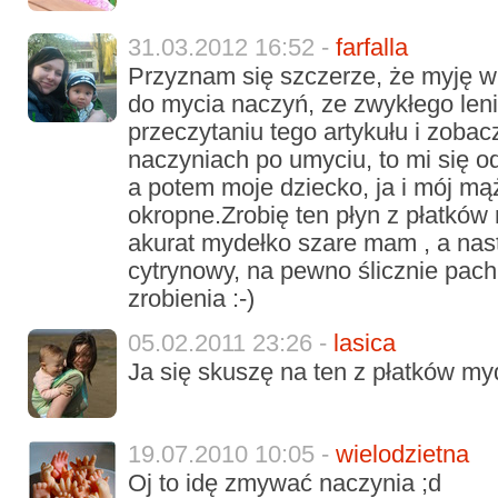
31.03.2012 16:52 -
farfalla
Przyznam się szczerze, że myję w
do mycia naczyń, ze zwykłego len
przeczytaniu tego artykułu i zobac
naczyniach po umyciu, to mi się o
a potem moje dziecko, ja i mój mąż
okropne.Zrobię ten płyn z płatków
akurat mydełko szare mam , a na
cytrynowy, na pewno ślicznie pachn
zrobienia :-)
05.02.2011 23:26 -
lasica
Ja się skuszę na ten z płatków myd
19.07.2010 10:05 -
wielodzietna
Oj to idę zmywać naczynia ;d