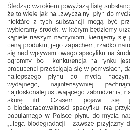
Śledząc wzrokiem powyższą listę substancj
że to wiele jak na „zwyczajny” płyn do myc
niektóre z tych substancji mogą być prz
wybieramy środek, w którym będziemy urzą
kąpiele naszym naczyniom, kierujemy się 
ceną produktu, jego zapachem, rzadko nat
się nad wpływem owego specyfiku na środo
ogromny, bo i konkurencja na rynku jes
producenci prześcigają się w pomysłach, 
najlepszego płynu do mycia naczyń, 
wydajnego, najintensywniej pachnąc
najdoskonalej usuwającego zabrudzenia, na
skórę itd. Czasem pojawi się j
o biodegradowalności specyfiku. Na przy
popularnego w Polsce płynu do mycia nac
„ulega biodegradacji - zawsze przyjazny 