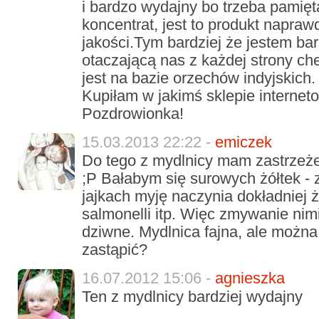
i bardzo wydajny bo trzeba pamięt
koncentrat, jest to produkt napraw
jakości.Tym bardziej że jestem ba
otaczającą nas z każdej strony ch
jest na bazie orzechów indyjskich
Kupiłam w jakimś sklepie interne
Pozdrowionka!
15.03.2013 22:22 -
emiczek
Do tego z mydlnicy mam zastrzeże
;P Bałabym się surowych żółtek -
jajkach myję naczynia dokładniej 
salmonelli itp. Więc zmywanie nim
dziwne. Mydlnica fajna, ale można
zastąpić?
16.07.2012 15:06 -
agnieszka
Ten z mydlnicy bardziej wydajny