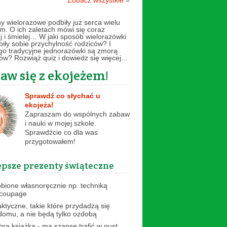
Zobacz wszystkie
»
hy wielorazowe podbiły już serca wielu
. O ich zaletach mówi się coraz
ej i śmielej… W jaki sposób wielorazówki
biły sobie przychylność rodziców? I
go tradycyjne jednorazówki są zmorą
ów? Rozwiąż quiz i dowiedz się więcej...
aw się z ekojeżem!
Sprawdź co słychać u
ekojeża!
Zapraszam do wspólnych zabaw
i nauki w mojej szkole.
Sprawdźcie co dla was
przygotowałem!
epsze prezenty świąteczne
obione własnoręcznie np. techniką
coupage
aktyczne, takie które przydadzą się
domu, a nie będą tylko ozdobą
bra książka - ma szanse trafić w gust