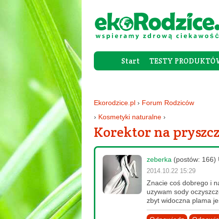
Start
TESTY PRODUKTÓ
Ekorodzice.pl
›
Forum Rodziców
›
Kosmetyki naturalne
›
Korektor na pryszc
zeberka
(postów: 166) 
2014.10.22 15:29
Znacie coś dobrego i n
uzywam sody oczyszczon
zbyt widoczna plama jes