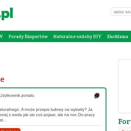
W
Porady Ekspertów
Naturalne ozdoby DIY
EkoMama
Forum Rodziców
Galeria
Szafing
ze
Użytkownik portalu
aturalnego. A może przepis ludowy na wykwity? Ja
ej z woda jak sie coś pojawi, ale na noc Do pracy
For
t...