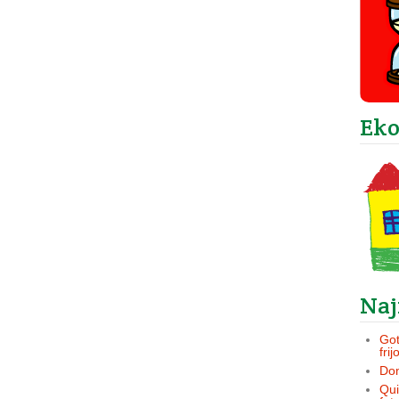
Ek
Naj
Got
frij
Dom
Qui