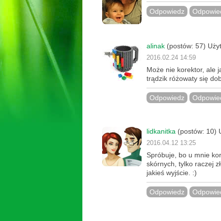
Odpowiedz
Odpowied
alinak
(postów: 57) Użyt
2016.02.24 14:59
Może nie korektor, ale
trądzik różowaty się do
Odpowiedz
Odpowied
lidkanitka
(postów: 10) 
2016.04.12 13:25
Spróbuje, bo u mnie ko
skórnych, tylko raczej z
jakieś wyjście. :)
Odpowiedz
Odpowied