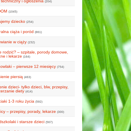
 techniczny i ogłoszenia
(204)
DOM
(1045)
ujemy dziecko
(254)
alna ciąża i poród
(861)
wianie w ciąży
(152)
e rodzić? – szpitale, porody domowe,
ne i lekarze
(164)
owlaki – pierwsze 12 miesięcy
(754)
ienie piersią
(463)
nie dzieci- tylko dzieci, blw, przepisy,
erzanie diety
(414)
iaki 1-3 roku życia
(592)
icy – przepisy, porady, lekarze
(300)
szkolaki i starsze dzieci
(567)