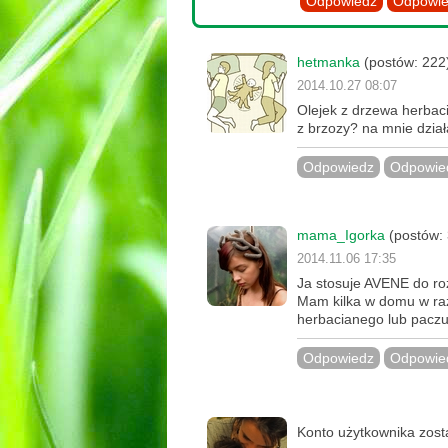
Odpowiedz
Odpowie
hetmanka
(postów: 222)
2014.10.27 08:07
Olejek z drzewa herbac
z brzozy? na mnie dział
Odpowiedz
Odpowied
mama_Igorka
(postów: 
2014.11.06 17:35
Ja stosuje AVENE do roz
Mam kilka w domu w ra
herbacianego lub paczul
Odpowiedz
Odpowied
Konto użytkownika zos