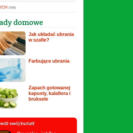
YCH
(789)
ady domowe
Jak układać ubrania
w szafie?
Farbujące ubrania
Zapach gotowanej
kapusty, kalafiora i
bruksele