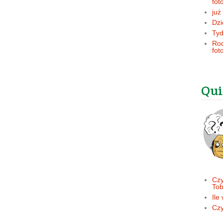
fot
już
Dzi
Tyd
Rod
fot
Qui
Czy
Tob
Ile
Czy