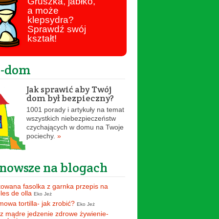
Gruszka, jabłko,
a może
klepsydra?
Sprawdź swój
kształt!
o-dom
Jak sprawić aby Twój
dom był bezpieczny?
1001 porady i artykuły na temat
wszystkich niebezpieczeństw
czychających w domu na Twoje
pociechy.
»
nowsze na blogach
owana fasolka z garnka przepis na
oles de olla
Eko Jeż
owa tortilla- jak zrobić?
Eko Jeż
z mądre jedzenie zdrowe żywienie-