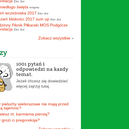
orelacja
Eko Jeż
 niedługo święta
enigma
eń wcześniaka 2017
Eko Jeż
zień bliskości 2017 sum up
Eko Jeż
zinny Piknik Piłkarski MOS Podgórze
orelacja
Eko Jeż
Zobacz wszystkie
»
zy
1001 pytań i
odpowiedzi na kazdy
temat.
Jeżeli chcesz się dowiedzieć
więcej zajrzyj tutaj.
 pieluchy wielorazowe nie mają przed
ą tajemnic?
 wiesz nt. karmienia piersią?
 grozi ci pregoreksja?