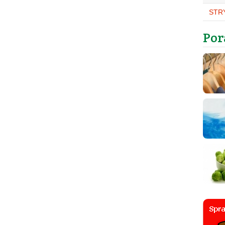
STR
Por