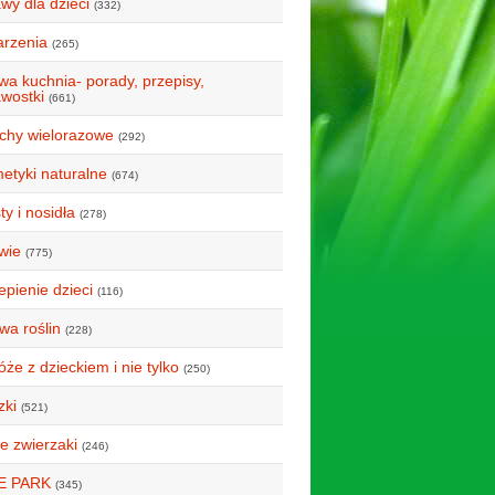
wy dla dzieci
(332)
rzenia
(265)
wa kuchnia- porady, przepisy,
awostki
(661)
uchy wielorazowe
(292)
etyki naturalne
(674)
y i nosidła
(278)
wie
(775)
epienie dzieci
(116)
wa roślin
(228)
że z dzieckiem i nie tylko
(250)
zki
(521)
e zwierzaki
(246)
E PARK
(345)