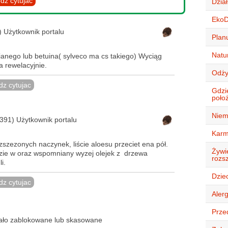
dz cytujac
Dział
Eko
 Użytkownik portalu
Plan
Natur
ianego lub betuina( sylveco ma cs takiego) Wyciąg
a rewelacyjnie.
Odży
z cytujac
Gdzi
położ
Niem
391) Użytkownik portalu
Karm
szezonych naczynek, liście aloesu przeciet ena pół.
Żywie
zie w oraz wspomniany wyzej olejek z drzewa
rozsz
i.
Dziec
z cytujac
Alerg
Przed
tało zablokowane lub skasowane