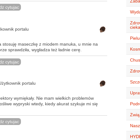
Zaba
z cytujac
Wyda
Zdro
ciek
kownik portalu
Piel
 ja stosuję maseczkę z miodem manuka, u mnie na
Kosm
brze sprawdziła, wygładza też ładnie cerę.
Chust
z cytujac
Zdro
Szcz
Użytkownik portalu
Upra
rektory wymiękały. Nie mam wielkich problemów
łośliwe wypryski wtedy, kiedy akurat szykuje mi się
Podró
Zwią
z cytujac
Nasz
HYD