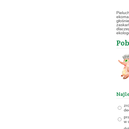
Pieluc
ekomam
głośni
zaskar
dlacze
ekolog
Pob
Najl
zr
de
pr
w 
do