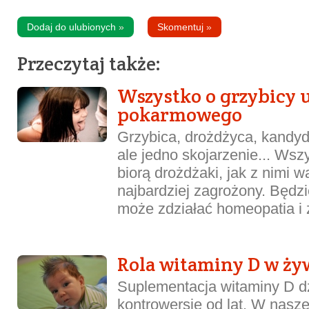
Dodaj do ulubionych
»
Skomentuj
»
Przeczytaj także:
Wszystko o grzybicy 
pokarmowego
Grzybica, drożdżyca, kandyd
ale jedno skojarzenie... Wsz
biorą drożdżaki, jak z nimi wa
najbardziej zagrożony. Będzi
może zdziałać homeopatia i z
Rola witaminy D w żyw
Suplementacja witaminy D d
kontrowersje od lat. W naszej