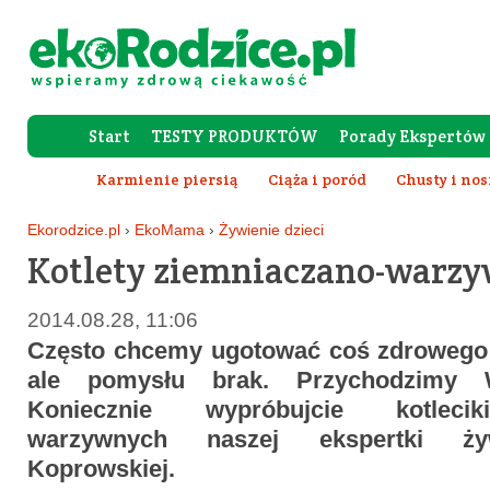
Start
TESTY PRODUKTÓW
Porady Ekspertów
Forum Rod
Karmienie piersią
Ciąża i poród
Chusty i nos
Wy
Ekorodzice.pl
›
EkoMama
›
Żywienie dzieci
Kotlety ziemniaczano-warz
2014.08.28, 11:06
Często chcemy ugotować coś zdrowego 
ale pomysłu brak. Przychodzimy
Koniecznie wypróbujcie kotlecik
warzywnych naszej ekspertki ży
Koprowskiej.