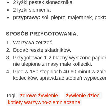
2 łyżki pestek słonecznika
2 łyżki siemienia
przyprawy:
sól, pieprz, majeranek, pokr
SPOSÓB PRZYGOTOWANIA:
Warzywa zetrzeć.
Dodać resztę składników.
Przygotować 1-2 blachy wyłożone papie
nie ulepione z masy małe kotleciki.
Piec w 180 stopniach 40-60 minut w zale
kotlecików, sprawdzać stopień wypiecze
Tagi:
zdrowe żywienie
żywienie dzieci
kotlety warzywno-ziemniaczane