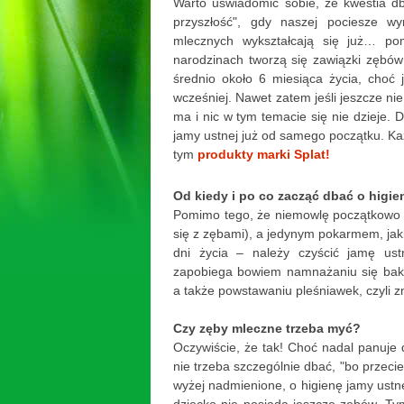
Warto uświadomić sobie, że kwestia db
przyszłość", gdy naszej pociesze wy
mlecznych wykształcają się już… po
narodzinach tworzą się zawiązki zębów
średnio około 6 miesiąca życia, choć 
wcześniej. Nawet zatem jeśli jeszcze ni
ma i nic w tym temacie się nie dzieje. D
jamy ustnej już od samego początku. K
tym
produkty marki Splat!
Od kiedy i po co zacząć dbać o higie
Pomimo tego, że niemowlę początkowo z
się z zębami), a jedynym pokarmem, jak
dni życia – należy czyścić jamę us
zapobiega bowiem namnażaniu się bakte
a także powstawaniu pleśniawek, czyli 
Czy zęby mleczne trzeba myć?
Oczywiście, że tak! Choć nadal panuje
nie trzeba szczególnie dbać, "bo przecie
wyżej nadmienione, o higienę jamy ustn