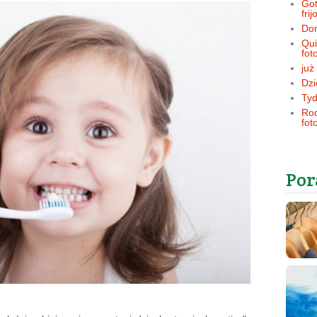
Got
frij
Dom
Qui
fot
już
Dzi
Tyd
Rod
fot
Por