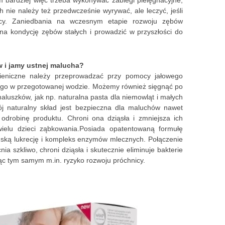
m bardziej więc trzeba wykonywać zabiegi pielęgnacyjne,
 nie należy też przedwcześnie wyrywać, ale leczyć, jeśli
icy. Zaniedbania na wczesnym etapie rozwoju zębów
a kondycję zębów stałych i prowadzić w przyszłości do
 i jamy ustnej malucha?
ieniczne należy przeprowadzać przy pomocy jałowego
ego w przegotowanej wodzie. Możemy również sięgnąć po
aluszków, jak np. naturalna pasta dla niemowląt i małych
ój naturalny skład jest bezpieczna dla maluchów nawet
 odrobinę produktu. Chroni ona dziąsła i zmniejsza ich
wielu dzieci ząbkowania.Posiada opatentowaną formułę
ską lukrecję i kompleks enzymów mlecznych. Połączenie
a szkliwo, chroni dziąsła i skutecznie eliminuje bakterie
jąc tym samym m.in. ryzyko rozwoju próchnicy.