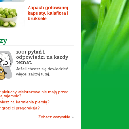
Zapach gotowanej
kapusty, kalafiora i
bruksele
zy
1001 pytań i
odpowiedzi na kazdy
temat.
Jeżeli chcesz się dowiedzieć
więcej zajrzyj tutaj.
 pieluchy wielorazowe nie mają przed
ą tajemnic?
 wiesz nt. karmienia piersią?
 grozi ci pregoreksja?
Zobacz wszystkie
»