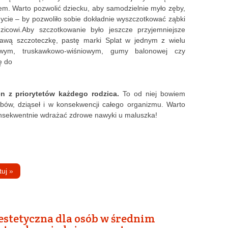
em. Warto pozwolić dziecku, aby samodzielnie myło zęby,
ycie – by pozwoliło sobie dokładnie wyszczotkować ząbki
icowi.Aby szczotkowanie było jeszcze przyjemniejsze
kawą szczoteczkę, pastę marki Splat w jednym z wielu
wym, truskawkowo-wiśniowym, gumy balonowej czy
ę do
en z priorytetów każdego rodzica.
To od niej bowiem
bów, dziąseł i w konsekwencji całego organizmu. Warto
onsekwentnie wdrażać zdrowe nawyki u maluszka!
tuj
»
stetyczna dla osób w średnim