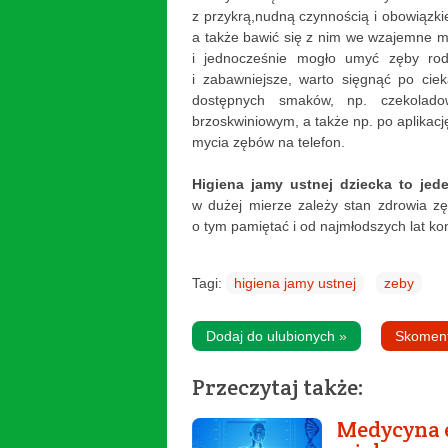
z przykrą,nudną czynnością i obowiązki
a także bawić się z nim we wzajemne m
i jednocześnie mogło umyć zęby rodz
i zabawniejsze, warto sięgnąć po cie
dostępnych smaków, np. czekolado
brzoskwiniowym, a także np. po aplikacj
mycia zębów na telefon.
Higiena jamy ustnej dziecka to jed
w dużej mierze zależy stan zdrowia zę
o tym pamiętać i od najmłodszych lat k
Tagi:
higiena jamy ustnej
zeby
Dodaj do ulubionych
»
Skomen
Przeczytaj także:
Medycyna e