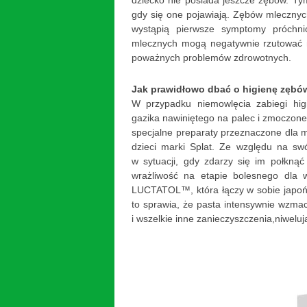
dziecko nie posiada jeszcze zębów. Ty
gdy się one pojawiają. Zębów mlecznych
wystąpią pierwsze symptomy próchn
mlecznych mogą negatywnie rzutować n
poważnych problemów zdrowotnych.
Jak prawidłowo dbać o higienę zębów
W przypadku niemowlęcia zabiegi hig
gazika nawiniętego na palec i zmoczon
specjalne preparaty przeznaczone dla m
dzieci marki Splat. Ze względu na sw
w sytuacji, gdy zdarzy się im połknąć
wrażliwość na etapie bolesnego dla 
LUCTATOL™, która łączy w sobie japoń
to sprawia, że pasta intensywnie wzmacni
i wszelkie inne zanieczyszczenia,niwelu