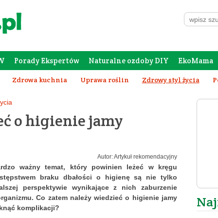
W
Porady Ekspertów
Naturalne ozdoby DIY
EkoMama
Forum Rodziców
Galeria
Szafing
Zdrowa kuchnia
Uprawa roślin
Zdrowy styl życia
P
ycia
ć o higienie jamy
Autor: Artykuł rekomendacyjny
ardzo ważny temat, który powinien leżeć w kręgu
stępstwem braku dbałości o higienę są nie tylko
lszej perspektywie wynikające z nich zaburzenie
rganizmu. Co zatem należy wiedzieć o higienie jamy
Naj
iknąć komplikacji?