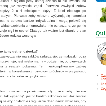
ałości o higienę jamy ustnej dziecka to nie kwestia "na
rosną już wszystkie ząbki. Pierwsze zawiązki zębów
między 2 a 4 miesiącem ciąży! Z kolei niedługo po
 stałych. Pierwsze zęby mleczne wyżynają się natomiast
jest to sprawa bardzo indywidualna i mogą pojawić się
e widać uzębienia u niemowlaka, nie oznacza to, że go nie
zieje się i to sporo! Dlatego tak ważne jest dbanie o stan
Qui
ażdego rodzica wesprą w
nę jamy ustnej dziecka?
azwyczaj nie ma ząbków (zdarza się, że maluszki rodzą
i przyjmuje, jest mleko mamy – codziennie, od pierwszych
tną z resztek pokarmu. Ten nieskomplikowany zabieg
rii i w konsekwencji rozwojowi próchnicy w przyszłości,
Czy
zmian o charakterze grzybiczym.
Tob
Ile
Czy
 dość powszechne przekonanie o tym, że o zęby mleczne
ż i tak wypadną", jest to bardzo szkodliwy mit. Jak zostało
ej należy dokładnie i regularnie dbać nawet wówczas, gdy