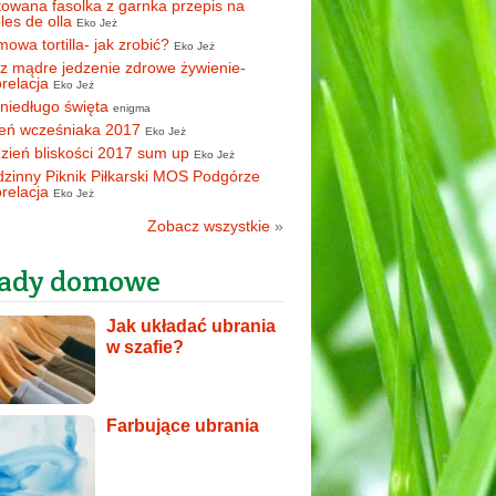
owana fasolka z garnka przepis na
oles de olla
Eko Jeż
owa tortilla- jak zrobić?
Eko Jeż
z mądre jedzenie zdrowe żywienie-
orelacja
Eko Jeż
 niedługo święta
enigma
eń wcześniaka 2017
Eko Jeż
zień bliskości 2017 sum up
Eko Jeż
zinny Piknik Piłkarski MOS Podgórze
orelacja
Eko Jeż
Zobacz wszystkie
»
ady domowe
Jak układać ubrania
w szafie?
Farbujące ubrania