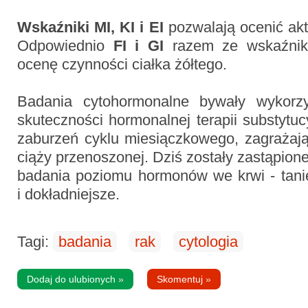
Wskaźniki MI, KI i EI
pozwalają ocenić ak
Odpowiednio
FI i GI
razem ze wskaźni
ocenę czynności ciałka żółtego.
Badania cytohormonalne bywały wykorz
skuteczności hormonalnej terapii substytuc
zaburzeń cyklu miesiączkowego, zagrażają
ciąży przenoszonej. Dziś zostały zastąpion
badania poziomu hormonów we krwi - tanie
i dokładniejsze.
Tagi:
badania
rak
cytologia
Dodaj do ulubionych
»
Skomentuj
»