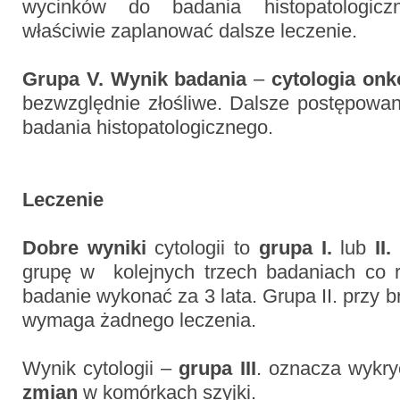
wycinków do badania histopatologic
właściwie zaplanować dalsze leczenie.
Grupa V.
Wynik badania
–
cytologia onk
bezwzględnie złośliwe. Dalsze postępowan
badania histopatologicznego.
Leczenie
Dobre wyniki
cytologii to
grupa I.
lub
II.
grupę w kolejnych trzech badaniach co 
badanie wykonać za 3 lata. Grupa II. przy b
wymaga żadnego leczenia.
Wynik cytologii –
grupa III
. oznacza wykr
zmian
w komórkach szyjki.