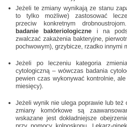
Jeżeli te zmiany wynikają ze stanu zapa
to tylko możliwe) zastosować lecz
przeciw konkretnym drobnoustroj
badanie bakteriologiczne
i na podst
zwalczać zakażenia bakteryjne, pierwot
pochwowym), grzybicze, rzadko innymi 
Jeżeli po leczeniu kategoria zmieni
cytologiczną – wówczas badania cytol
pewien czas wykonywać kontrolnie, ale 
miesięcy).
Jeżeli wynik nie ulega poprawie lub te
zmiany komórkowe są zaawansowan
wskazane jest dokładniejsze obejrzeni
przy pomocy kolposkopu. Lekarz-gine