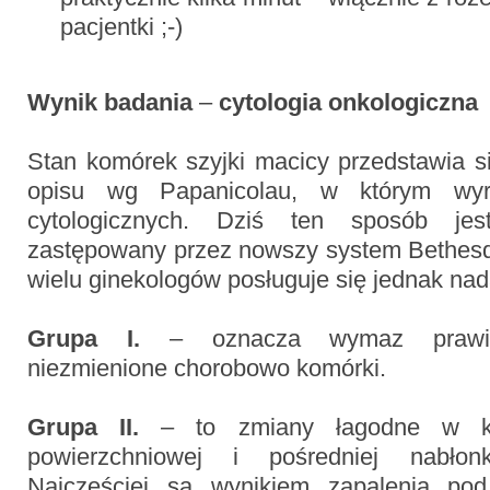
pacjentki ;-)
Wynik badania
–
cytologia onkologiczna
Stan komórek szyjki macicy przedstawia s
opisu wg Papanicolau, w którym wyr
cytologicznych. Dziś ten sposób jes
zastępowany przez nowszy system Bethesd
wielu ginekologów posługuje się jednak nada
Grupa I.
– oznacza wymaz prawidł
niezmienione chorobowo komórki.
Grupa II.
– to zmiany łagodne w ko
powierzchniowej i pośredniej nabłon
Najczęściej są wynikiem zapalenia pod