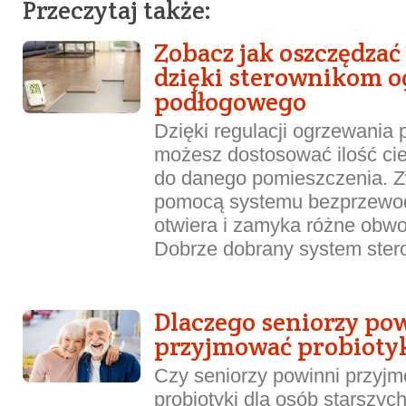
Przeczytaj także:
Zobacz jak oszczędza
dzięki sterownikom o
podłogowego
Dzięki regulacji ogrzewania
możesz dostosować ilość ciep
do danego pomieszczenia. Zw
pomocą systemu bezprzewod
otwiera i zamyka różne obw
Dobrze dobrany system stero
Dlaczego seniorzy po
przyjmować probioty
Czy seniorzy powinni przyj
probiotyki dla osób starszych