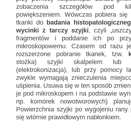
zobaczenia szczegółów pod kilku
powiększeniem. Wówczas pobiera się 
tkanki do
badania histopatologiczne
wycinki z tarczy szyjki
, czyli „uszcz
fragmentów i poddanie ich po przy
mikroskopowemu. Czasem od razu je
rozszerzone pobranie tkanek, tzw.
stożka) szyjki skalpelem lub p
(elektrokonizacja), lub przy pomocy l
zwykle wymagają znieczulenia miejsc
uśpienia. Usuwa się w ten sposób zmieni
je pod mikroskopem i na podstawie wyni
np. komórek nowotworowych) planuj
Powierzchnia szyjki po wygojeniu rany
się wtórnie prawidłowym nabłonkiem.