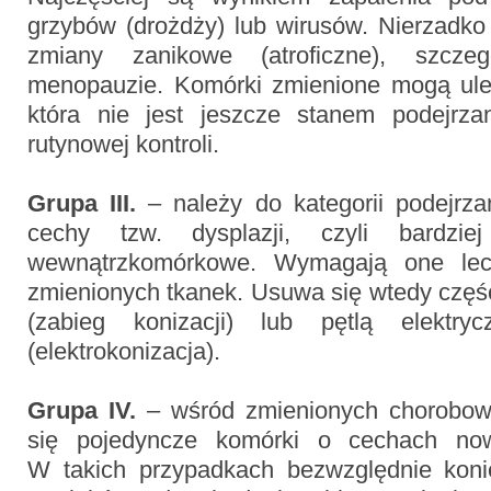
grzybów (drożdży) lub wirusów. Nierzadko
zmiany zanikowe (atroficzne), szcz
menopauzie. Komórki zmienione mogą uleg
która nie jest jeszcze stanem podejrz
rutynowej kontroli.
Grupa III.
– należy do kategorii podejrz
cechy tzw. dysplazji, czyli bardzie
wewnątrzkomórkowe. Wymagają one lecz
zmienionych tkanek. Usuwa się wtedy część 
(zabieg konizacji) lub pętlą elektry
(elektrokonizacja).
Grupa IV.
– wśród zmienionych chorobow
się pojedyncze komórki o cechach now
W takich przypadkach bezwzględnie koni