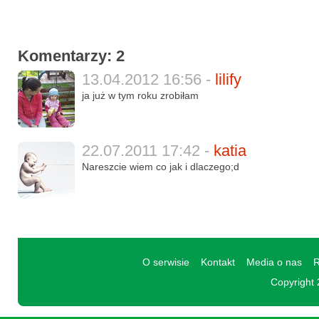
Komentarzy: 2
13.04.2012 16:56 -
lilify
ja już w tym roku zrobiłam
22.07.2011 17:42 -
katia
Nareszcie wiem co jak i dlaczego;d
O serwisie
Kontakt
Media o nas
R
Copyright