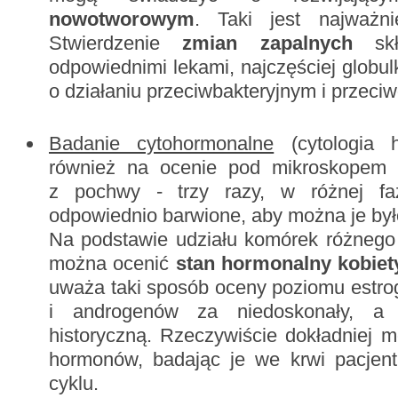
nowotworowym
. Taki jest najważni
Stwierdzenie
zmian zapalnych
skł
odpowiednimi lekami, najczęściej glob
o działaniu przeciwbakteryjnym i przeci
Badanie cytohormonalne
(cytologia h
również na ocenie pod mikroskopem
z pochwy - trzy razy, w różnej fa
odpowiednio barwione, aby można je było
Na podstawie udziału komórek różnego
można ocenić
stan hormonalny kobiet
uważa taki sposób oceny poziomu estro
i androgenów za niedoskonały, 
historyczną. Rzeczywiście dokładniej 
hormonów, badając je we krwi pacjent
cyklu.