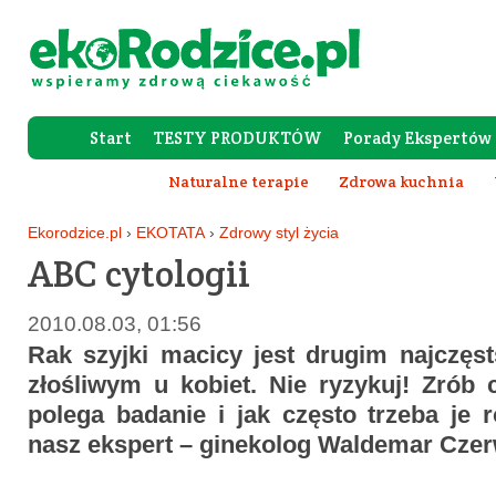
Start
TESTY PRODUKTÓW
Porady Ekspertów
Forum Rod
Naturalne terapie
Zdrowa kuchnia
Ekorodzice.pl
›
EKOTATA
›
Zdrowy styl życia
ABC cytologii
2010.08.03, 01:56
Rak szyjki macicy jest drugim najczę
złośliwym u kobiet. Nie ryzykuj! Zrób 
polega badanie i jak często trzeba je 
nasz ekspert
–
ginekolog Waldemar Czer