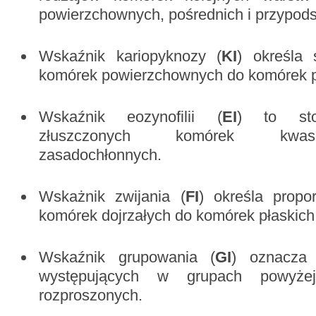
powierzchownych, pośrednich i przypod
Wskaźnik kariopyknozy (
KI
) określa 
komórek powierzchownych do komórek p
Wskaźnik eozynofilii (
EI
) to sto
złuszczonych komórek kwas
zasadochłonnych.
Wskażnik zwijania
(
FI
) określa propor
komórek dojrzałych do komórek płaskich
Wskaźnik grupowania (
GI
) oznacza 
występujących w grupach powyż
rozproszonych.