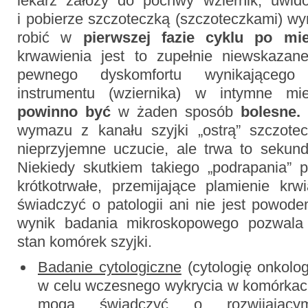
lekarz założy do pochwy wziernik, uwid
i pobierze szczoteczką (szczoteczkami) w
robić w
pierwszej fazie cyklu po mie
krwawienia jest to zupełnie niewskazan
pewnego dyskomfortu wynikającego
instrumentu (wziernika) w intymne m
powinno być
w żaden sposób
bolesne.
wymazu z kanału szyjki „ostrą” szczot
nieprzyjemne uczucie, ale trwa to sekund
Niekiedy skutkiem takiego „podrapania”
krótkotrwałe, przemijające plamienie krw
świadczyć o patologii ani nie jest powod
wynik badania mikroskopowego pozwala 
stan komórek szyjki.
Badanie cytologiczne
(cytologię onkolo
w celu wczesnego wykrycia w komórkach
mogą świadczyć o rozwijaj