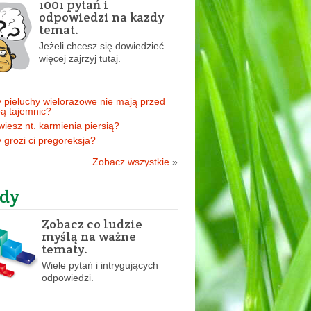
1001 pytań i
odpowiedzi na kazdy
temat.
Jeżeli chcesz się dowiedzieć
więcej zajrzyj tutaj.
 pieluchy wielorazowe nie mają przed
ą tajemnic?
 wiesz nt. karmienia piersią?
 grozi ci pregoreksja?
Zobacz wszystkie
»
dy
Zobacz co ludzie
myślą na ważne
tematy.
Wiele pytań i intrygujących
odpowiedzi.