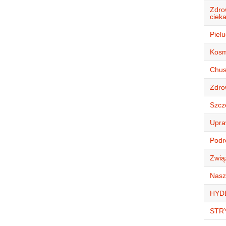
Zdro
ciek
Piel
Kosm
Chust
Zdro
Szcz
Upra
Podró
Zwią
Nasz
HYD
STR