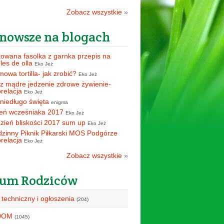
Zobacz wszystkie
»
nowsze na blogach
owana fasolka z garnka przepis na
oles de olla
Eko Jeż
owa tortilla- jak zrobić?
Eko Jeż
z mądre jedzenie zdrowe żywienie-
orelacja
Eko Jeż
 niedługo święta
enigma
eń wcześniaka 2017
Eko Jeż
zień bliskości 2017 sum up
Eko Jeż
zinny Piknik Piłkarski MOS Podgórze
orelacja
Eko Jeż
Zobacz wszystkie
»
um Rodziców
 techniczny i ogłoszenia
(204)
DOM
(1045)