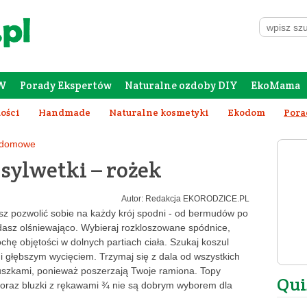
W
Porady Ekspertów
Naturalne ozdoby DIY
EkoMama
Forum Rodziców
Galeria
Szafing
tości
Handmade
Naturalne kosmetyki
Ekodom
Pora
 domowe
 sylwetki – rożek
Autor: Redakcja EKORODZICE.PL
z pozwolić sobie na każdy krój spodni - od bermudów po
dasz olśniewająco. Wybieraj rozkloszowane spódnice,
chę objętości w dolnych partiach ciała. Szukaj koszul
 i głębszym wycięciem. Trzymaj się z dala od wszystkich
duszkami, ponieważ poszerzają Twoje ramiona. Topy
Qui
 oraz bluzki z rękawami ¾ nie są dobrym wyborem dla