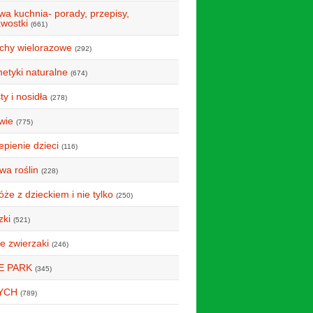
wa kuchnia- porady, przepisy,
awostki
(661)
uchy wielorazowe
(292)
etyki naturalne
(674)
y i nosidła
(278)
wie
(775)
epienie dzieci
(116)
wa roślin
(228)
że z dzieckiem i nie tylko
(250)
zki
(521)
e zwierzaki
(246)
E PARK
(345)
YCH
(789)