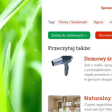
Sprawd
Tagi:
Trinny i Susannah
figura
k
Dodaj do ulubionych
»
Skomen
Przeczytaj także:
Domowy śr
Sok z malin, syro
z przeziębieniem.
ciepłe powietrze 
w górnych drogac
Naturalny 
Często wyjeżdżas
musi tak być! Wy