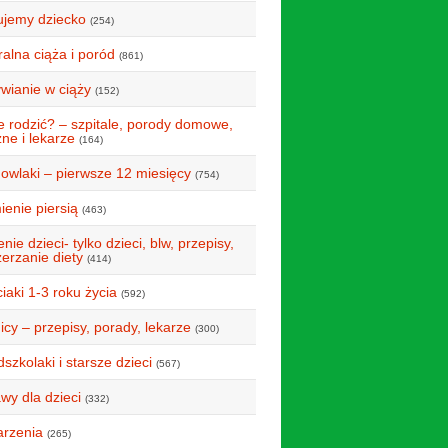
ujemy dziecko
(254)
alna ciąża i poród
(861)
wianie w ciąży
(152)
e rodzić? – szpitale, porody domowe,
ne i lekarze
(164)
owlaki – pierwsze 12 miesięcy
(754)
ienie piersią
(463)
nie dzieci- tylko dzieci, blw, przepisy,
erzanie diety
(414)
iaki 1-3 roku życia
(592)
icy – przepisy, porady, lekarze
(300)
szkolaki i starsze dzieci
(567)
wy dla dzieci
(332)
rzenia
(265)