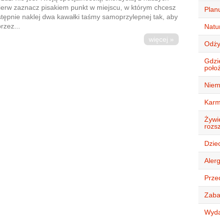
erw zaznacz pisakiem punkt w miejscu, w którym chcesz
Plan
tępnie naklej dwa kawałki taśmy samoprzylepnej tak, aby
zez...
Natur
więcej »
Odży
Gdzi
położ
Niem
Karm
Żywie
rozsz
Dziec
Alerg
Przed
Zaba
Wyda