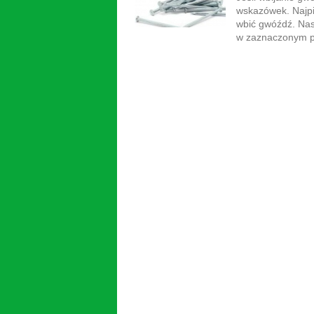
wskazówek. Najpi
wbić gwóźdź. Nas
w zaznaczonym pr