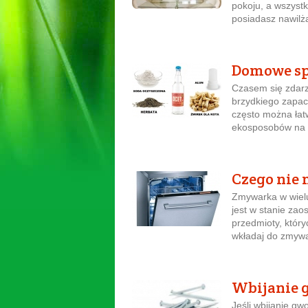
pokoju, a wszyst
posiadasz nawilża
Domowe sp
Czasem się zdarz
brzydkiego zapac
często można ła
ekosposobów na ś
Czego nie
Zmywarka w wielu
jest w stanie zao
przedmioty, który
wkładaj do zmywa
Wbijanie 
Jeśli wbijanie gw