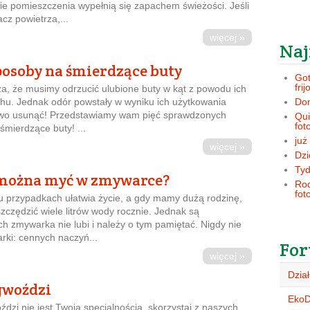
kie pomieszczenia wypełnią się zapachem świeżości. Jeśli
cz powietrza,...
więcej »
Naj
osoby na śmierdzące buty
Got
frij
a, że musimy odrzucić ulubione buty w kąt z powodu ich
hu. Jednak odór powstały w wyniku ich użytkowania
Dom
two usunąć! Przedstawiamy wam pięć sprawdzonych
Qui
fot
mierdzące buty! ...
już
więcej »
Dzi
Tyd
 można myć w zmywarce?
Rod
fot
 przypadkach ułatwia życie, a gdy mamy dużą rodzinę,
szczędzić wiele litrów wody rocznie. Jednak są
ch zmywarka nie lubi i należy o tym pamiętać. Nigdy nie
rki: cennych naczyń...
For
więcej »
Dział
gwoździ
Eko
oździ nie jest Twoją specjalnością, skorzystaj z naszych