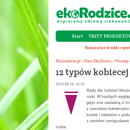
Start
TESTY PRODUKTÓ
Naturalne środki czys
Ekorodzice.pl
›
Pani EkoDomu
›
Porady
12 typów kobiecej
2010.06.19, 14:10
Rady dla rożków! Możes
rurki. W każdych wyglą
gdyż one nadadzą ci tro
z szerokimi kołnierzami
kurtek i żakietów z po
z cienkimi ramiączkami
rożka.