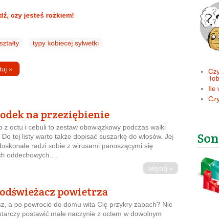
ź, czy jesteś rożkiem!
ształty
typy kobiecej sylwetki
tuj
»
Czy
Tob
Ile
Czy
odek na przeziębienie
p z octu i cebuli to zestaw obowiązkowy podczas walki
Son
 Do tej listy warto także dopisać suszarkę do włosów. Jej
doskonale radzi sobie z wirusami panoszącymi się
h oddechowych....
więcej »
odświeżacz powietrza
z, a po powrocie do domu wita Cię przykry zapach? Nie
starczy postawić małe naczynie z octem w dowolnym