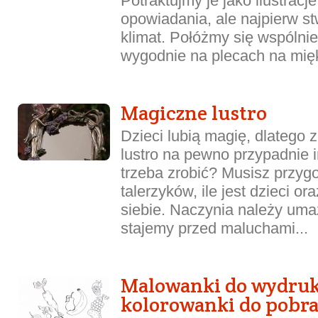
Potraktujmy je jako ilustrac
opowiadania, ale najpierw 
klimat. Połóżmy się wspólni
wygodnie na plecach na mięk
Magiczne lustro
Dzieci lubią magię, dlatego
lustro na pewno przypadnie 
trzeba zrobić? Musisz przyg
talerzyków, ile jest dzieci or
siebie. Naczynia należy uma
stajemy przed maluchami...
Malowanki do wydru
kolorowanki do pobr