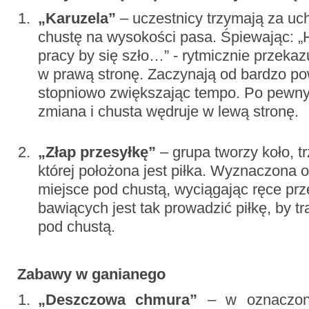
„Karuzela”
– uczestnicy trzymają za u
chustę na wysokości pasa. Śpiewając: „He
pracy by się szło…” - rytmicznie przekaz
w prawą stronę. Zaczynają od bardzo p
stopniowo zwiększając tempo. Po pewny
zmiana i chusta wędruje w lewą stronę.
„Złap przesyłkę”
– grupa tworzy koło, t
której położona jest piłka. Wyznaczona 
miejsce pod chustą, wyciągając ręce pr
bawiących jest tak prowadzić piłkę, by tr
pod chustą.
Zabawy w ganianego
„Deszczowa chmura”
– w oznaczony