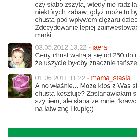
czy słabo zszyta, wtedy nie radził
niektórych zabaw, gdyż może to b
chusta pod wpływem ciężaru dzie
Zdecydowanie lepiej zainwestowa
marki.
03.05.2012 13:22 -
iaera
Ceny chust wahają się od 250 do 
że uszycie byłoby znacznie tańsze
01.06.2011 11:22 -
mama_stasia
A no właśnie... Może ktoś z Was się
chusta kosztuje? Zastanawiałam s
szyciem, ale słaba ze mnie "kraw
na łatwiznę i kupię:)