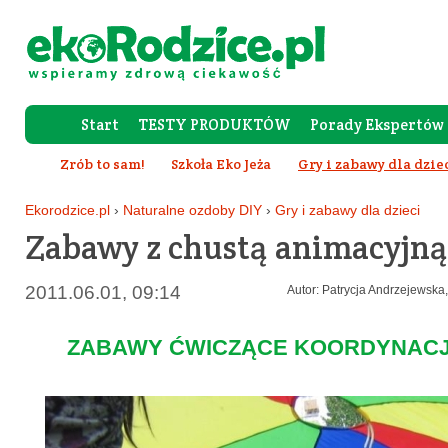
Start
TESTY PRODUKTÓW
Porady Ekspertów
Forum Rod
Zrób to sam!
Szkoła Eko Jeża
Gry i zabawy dla dzie
Ekorodzice.pl
›
Naturalne ozdoby DIY
›
Gry i zabawy dla dzieci
Zabawy z chustą animacyjną
2011.06.01, 09:14
Autor: Patrycja Andrzejewska,
ZABAWY ĆWICZĄCE KOORDYNACJ