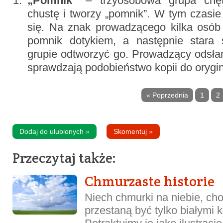
„Pomnik”
– trzyosobowa grupa chę
chustę i tworzy „pomnik”. W tym czasie
się. Na znak prowadzącego kilka osób 
pomnik dotykiem, a następnie stara 
grupie odtworzyć go. Prowadzący odsła
sprawdzają podobieństwo kopii do orygin
« Poprzednia
1
2
Dodaj do ulubionych
»
Skomentuj
»
Przeczytaj także:
Chmurzaste historie
Niech chmurki na niebie, choć
przestaną być tylko białymi 