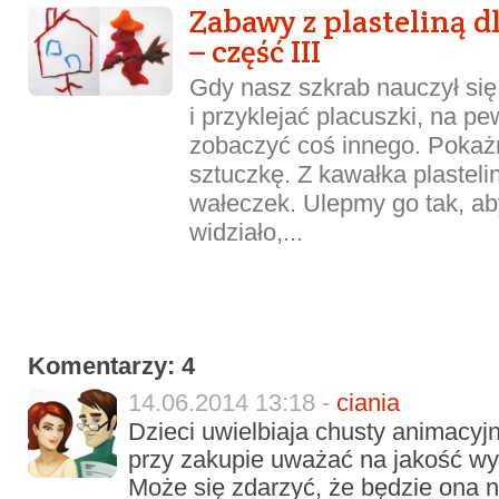
Zabawy z plasteliną d
– część III
Gdy nasz szkrab nauczył się 
i przyklejać placuszki, na p
zobaczyć coś innego. Poka
sztuczkę. Z kawałka plasteli
wałeczek. Ulepmy go tak, ab
widziało,...
Komentarzy: 4
14.06.2014 13:18 -
ciania
Dzieci uwielbiaja chusty animacyjn
przy zakupie uważać na jakość wy
Może się zdarzyć, że będzie ona np