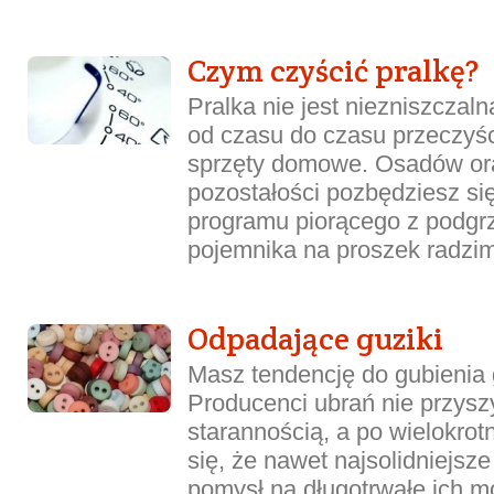
Czym czyścić pralkę?
Pralka nie jest niezniszczaln
od czasu do czasu przeczyści
sprzęty domowe. Osadów or
pozostałości pozbędziesz s
programu piorącego z podg
pojemnika na proszek radzim
Odpadające guziki
Masz tendencję do gubienia
Producenci ubrań nie przysz
starannością, a po wielokro
się, że nawet najsolidniejs
pomysł na długotrwałe ich m