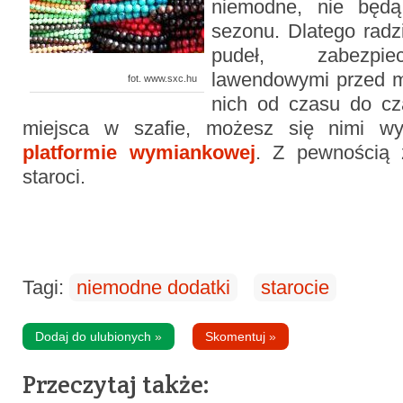
niemodne, nie będą
sezonu. Dlatego rad
pudeł, zabezpie
lawendowymi przed m
fot. www.sxc.hu
nich od czasu do cz
miejsca w szafie, możesz się nimi wy
platformie wymiankowej
. Z pewnością z
staroci.
Tagi:
niemodne dodatki
starocie
Dodaj do ulubionych
»
Skomentuj
»
Przeczytaj także: