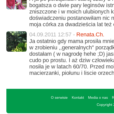
bogatsza o dwie pary leginsów ist
zniszczone i w moich ulubionych k
doświadczeniu postanowiłam nic 
moja córka za dwadzieścia lat też 
04.09.2011 12:57 -
Renata.Ch.
Ja ostatnio gdy mama prosiła mni
w zrobieniu ,,generalnych" porząd
dostałam ( w nagrodę hehe ;D) jasn
cudo po prostu. I aż dziw człowie
nosiła je w latach 60/70. Przed mol
macierzanki, piołunu i liscie orzec
O serwisie
Kontakt
Media o nas
R
Copyright