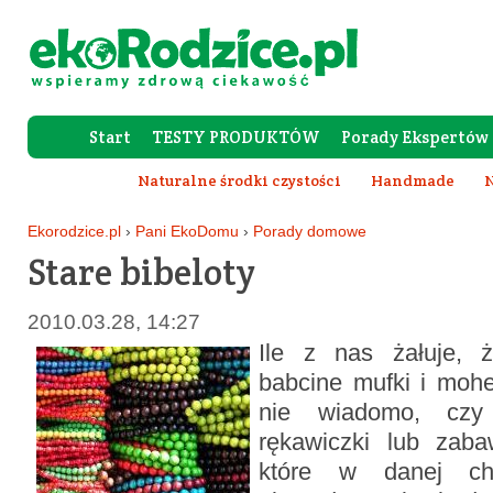
Start
TESTY PRODUKTÓW
Porady Ekspertów
Forum Rod
Naturalne środki czystości
Handmade
N
Ekorodzice.pl
›
Pani EkoDomu
›
Porady domowe
Stare bibeloty
2010.03.28, 14:27
Ile z nas żałuje, 
babcine mufki i moh
nie wiadomo, czy 
rękawiczki lub zaba
które w danej ch