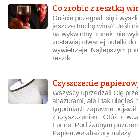
Co zrobić z resztką wi
Goście pożegnali się i wyszli
jeszcze trochę wina? Jeśli n
na wykwintny trunek, nie wyl
zostawiaj otwartej butelki do
wywietrzeje. Najlepszym pom
resztki...
Czyszczenie papiero
Wszyscy uprzedzali Cię prz
abażurami, ale i tak uległeś 
tygodniach zapewne pojawił 
z czyszczeniem. Otóż to wcal
trudne. Pod żadnym pozorem
Papierowe abażury należy...