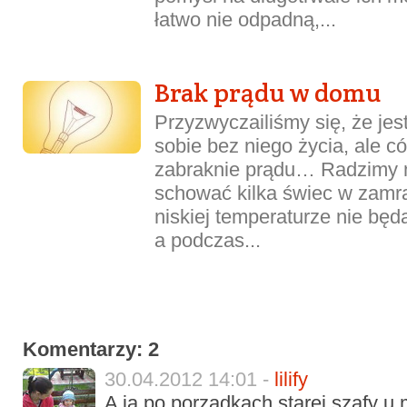
łatwo nie odpadną,...
Brak prądu w domu
Przyzwyczailiśmy się, że jes
sobie bez niego życia, ale c
zabraknie prądu… Radzimy 
schować kilka świec w zamra
niskiej temperaturze nie będą
a podczas...
Komentarzy: 2
30.04.2012 14:01 -
lilify
A ja po porządkach starej szafy u