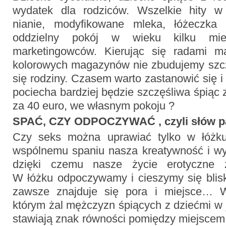
wydatek dla rodziców. Wszelkie hity w 
nianie, modyfikowane mleka, łóżeczka 
oddzielny pokój w wieku kilku mie
marketingowców. Kierując się radami ma
kolorowych magazynów nie zbudujemy szczę
się rodziny. Czasem warto zastanowić się 
pociecha bardziej będzie szczęśliwa śpiąc 
za 40 euro, we własnym pokoju ?
SPAĆ, CZY ODPOCZYWAĆ , czyli słów pa
Czy seks można uprawiać tylko w łóżku
wspólnemu spaniu nasza kreatywność i wyo
dzięki czemu nasze życie erotyczne z
W łóżku odpoczywamy i cieszymy się blisk
zawsze znajduje się pora i miejsce… 
którym żal mężczyzn śpiących z dziećmi w
stawiają znak równości pomiędzy miejscem