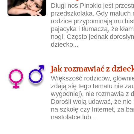
Długi nos Pinokio jest przes
przedszkolaka. Gdy maluch m
rodzice przypominają mu his
pajacyka i tłumaczą, że kła
nogi. Często jednak dorosłym
dziecko...
Jak rozmawiać z dziec
Większość rodziców, główni
zdają się tego tematu nie za
wygodniej), nie rozmawia z d
Dorośli wolą udawać, że nie
na szkołę czy Internet, za b
nastolatce lub...