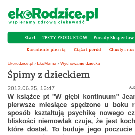
Start
TESTY PRODUKTÓW
Porady Ekspertów
Forum Rod
Karmienie piersią
Ciąża i poród
Chusty i nos
Wy
Ekorodzice.pl
›
EkoMama
›
Wychowanie dziecka
Śpimy z dzieckiem
2012.06.25, 16:47
Aut
W książce pt "
W głębi kontinuum" Jean
pierwsze miesiące spędzone u boku r
sposób kształtują psychikę nowego czł
bliskości niemowlak czuje, że jest koc
które dostał. To buduje jego poczucie 