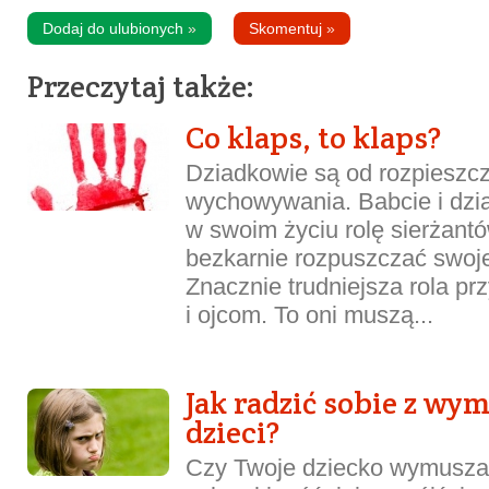
Dodaj do ulubionych
»
Skomentuj
»
Przeczytaj także:
Co klaps, to klaps?
Dziadkowie są od rozpieszcz
wychowywania. Babcie i dzia
w swoim życiu rolę sierżant
bezkarnie rozpuszczać swoj
Znacznie trudniejsza rola p
i ojcom. To oni muszą...
Jak radzić sobie z wy
dzieci?
Czy Twoje dziecko wymusza