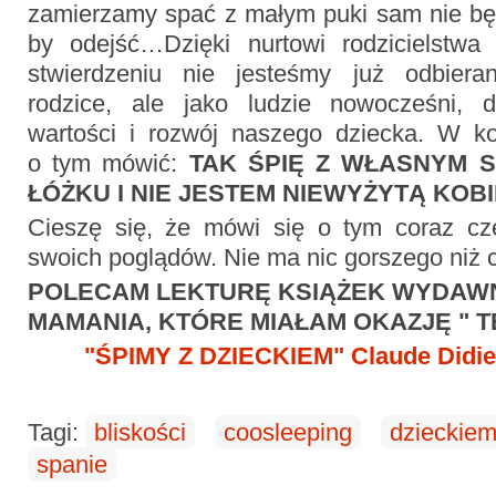
zamierzamy spać z małym puki sam nie bę
by odejść…
Dzięki nurtowi rodzicielstwa
stwierdzeniu nie jesteśmy już odbieran
rodzice, ale jako ludzie nowocześni, 
wartości i rozwój naszego dziecka. W k
o tym mówić:
TAK ŚPIĘ Z WŁASNYM 
ŁÓŻKU I NIE JESTEM NIEWYŻYTĄ KOBI
Cieszę się, że mówi się o tym coraz czę
swoich poglądów. Nie ma nic gorszego niż c
POLECAM LEKTURĘ KSIĄŻEK WYDAW
MAMANIA, KTÓRE MIAŁAM OKAZJĘ " 
"ŚPIMY Z DZIECKIEM" Claude Didie
Tagi:
bliskości
coosleeping
dzieckie
spanie