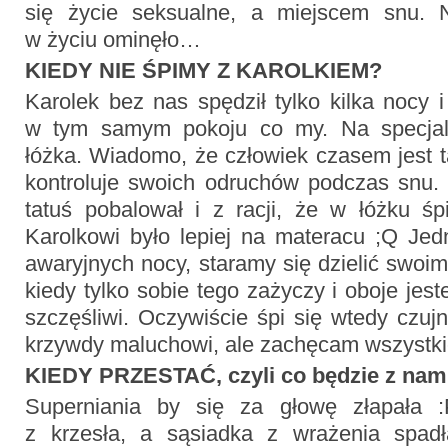
się życie seksualne, a miejscem snu. 
w życiu ominęło…
KIEDY NIE ŚPIMY Z KAROLKIEM?
Karolek bez nas spędził tylko kilka nocy
w tym samym pokoju co my. Na specjal
łóżka. Wiadomo, że człowiek czasem jest 
kontroluje swoich odruchów podczas snu. 
tatuś pobalował i z racji, że w łóżku śp
Karolkowi było lepiej na materacu ;Q Jed
awaryjnych nocy, staramy się dzielić swo
kiedy tylko sobie tego zażyczy i oboje je
szczęśliwi. Oczywiście śpi się wtedy czujn
krzywdy maluchowi, ale zachęcam wszystki
KIEDY PRZESTAĆ, czyli co będzie z nami
Superniania by się za głowę złapała 
z krzesła, a sąsiadka z wrażenia spad