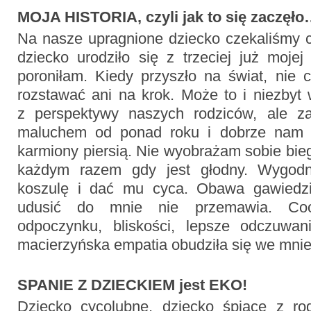
MOJA HISTORIA, czyli jak to się zaczęł
Na nasze upragnione dziecko czekaliśmy cz
dziecko urodziło się z trzeciej już mojej
poroniłam. Kiedy przyszło na świat, nie 
rozstawać ani na krok. Może to i niezbyt
z perspektywy naszych rodziców, ale 
maluchem od ponad roku i dobrze nam z
karmiony piersią. Nie wyobrażam sobie bie
każdym razem gdy jest głodny. Wygodni
koszulę i dać mu cyca. Obawa gawiedz
udusić do mnie nie przemawia. Coo
odpoczynku, bliskości, lepsze odczuwan
macierzyńska empatia obudziła się we mnie 
SPANIE Z DZIECKIEM jest EKO!
Dziecko cycolubne, dziecko śpiące z ro