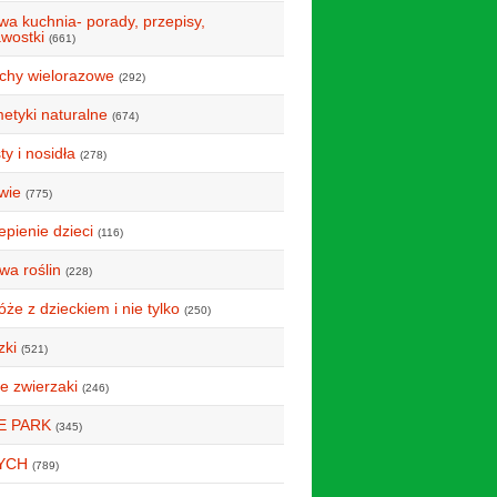
wa kuchnia- porady, przepisy,
awostki
(661)
uchy wielorazowe
(292)
etyki naturalne
(674)
y i nosidła
(278)
wie
(775)
epienie dzieci
(116)
wa roślin
(228)
że z dzieckiem i nie tylko
(250)
zki
(521)
e zwierzaki
(246)
E PARK
(345)
YCH
(789)