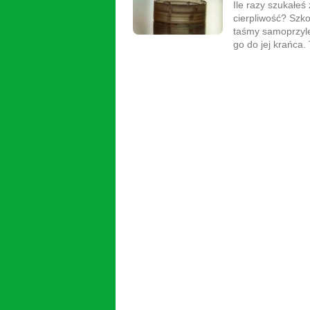
Ile razy szukałeś
cierpliwość? Szk
taśmy samoprzyle
go do jej krańca. 