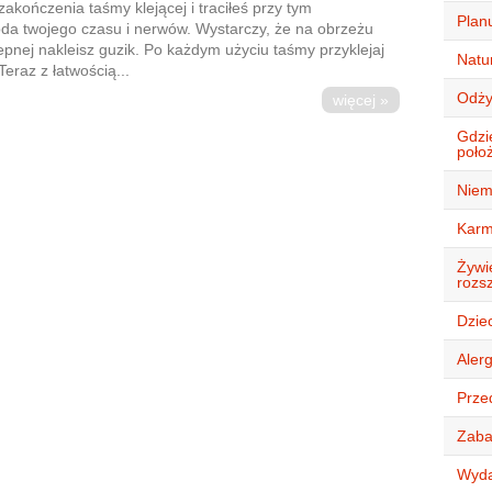
 zakończenia taśmy klejącej i traciłeś przy tym
Plan
oda twojego czasu i nerwów. Wystarczy, że na obrzeżu
pnej nakleisz guzik. Po każdym użyciu taśmy przyklejaj
Natur
Teraz z łatwością...
Odży
więcej »
Gdzi
położ
Niem
Karm
Żywie
rozsz
Dziec
Alerg
Przed
Zaba
Wyda