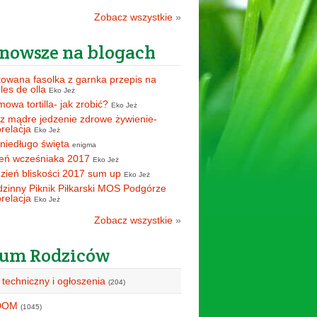
Zobacz wszystkie
»
nowsze na blogach
owana fasolka z garnka przepis na
oles de olla
Eko Jeż
owa tortilla- jak zrobić?
Eko Jeż
z mądre jedzenie zdrowe żywienie-
orelacja
Eko Jeż
 niedługo święta
enigma
eń wcześniaka 2017
Eko Jeż
zień bliskości 2017 sum up
Eko Jeż
zinny Piknik Piłkarski MOS Podgórze
orelacja
Eko Jeż
Zobacz wszystkie
»
um Rodziców
 techniczny i ogłoszenia
(204)
DOM
(1045)