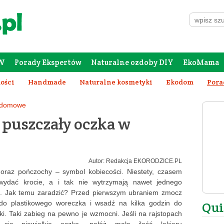
W
Porady Ekspertów
Naturalne ozdoby DIY
EkoMama
Forum Rodziców
Galeria
Szafing
tości
Handmade
Naturalne kosmetyki
Ekodom
Pora
 domowe
e puszczały oczka w
Autor: Redakcja EKORODZICE.PL
 oraz pończochy – symbol kobiecości. Niestety, czasem
ydać krocie, a i tak nie wytrzymają nawet jednego
a. Jak temu zaradzić? Przed pierwszym ubraniem zmocz
 do plastikowego woreczka i wsadź na kilka godzin do
Qui
i. Taki zabieg na pewno je wzmocni. Jeśli na rajstopach