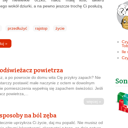
e się niewielkie oczko, nałóż małą ilość lakieru
go wokół dziurki, a na pewno jeszcze trochę Ci posłużą.
przedłużyć
rajstop
życie
Czy
tuj
»
Tob
Ile
Czy
odświeżacz powietrza
z, a po powrocie do domu wita Cię przykry zapach? Nie
Son
starczy postawić małe naczynie z octem w dowolnym
kie pomieszczenia wypełnią się zapachem świeżości. Jeśli
cz powietrza,...
więcej »
sposoby na ból zęba
ecznie uprzykrza Ci życie, daj mu popalić. Nie musisz od