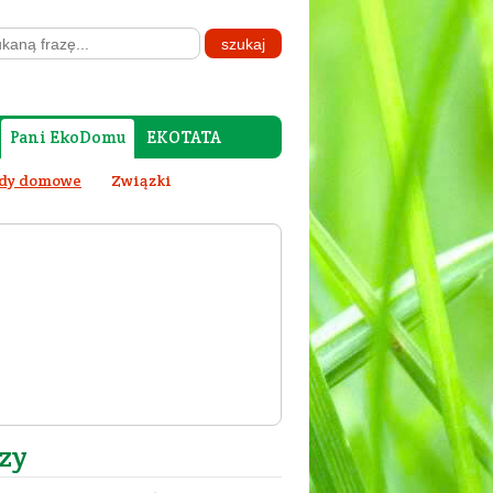
Pani EkoDomu
EKOTATA
dy domowe
Związki
zy