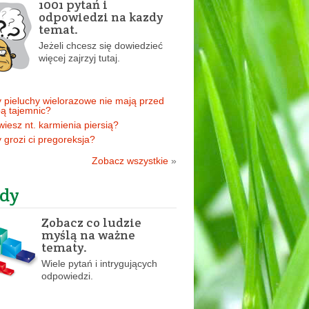
1001 pytań i
odpowiedzi na kazdy
temat.
Jeżeli chcesz się dowiedzieć
więcej zajrzyj tutaj.
 pieluchy wielorazowe nie mają przed
ą tajemnic?
 wiesz nt. karmienia piersią?
 grozi ci pregoreksja?
Zobacz wszystkie
»
dy
Zobacz co ludzie
myślą na ważne
tematy.
Wiele pytań i intrygujących
odpowiedzi.