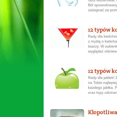
razu faszerować s
Ból spowodowany 
zażegnać za pomo
12 typów ko
Rady dla kielichó
z myślą o kielicha
twarzy. W sukien
wyglądać olśniew
12 typów ko
Rady dla jabłek! 
na Tobie najlepiej
każdego jabłka. P
oraz topy odcinan
Kłopotliwa