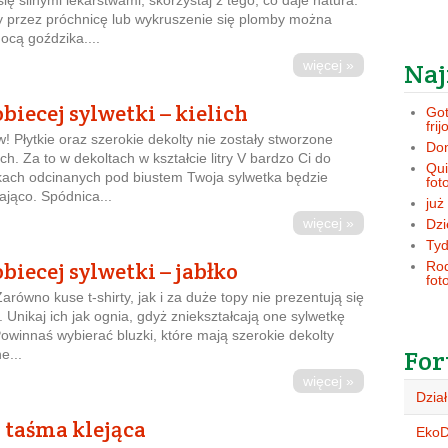
ię silnymi lekarstwami, skorzystaj z tego, co daje natura.
przez próchnicę lub wykruszenie się plomby można
cą goździka....
więcej »
Naj
biecej sylwetki – kielich
Got
frij
w! Płytkie oraz szerokie dekolty nie zostały stworzone
Dom
ch. Za to w dekoltach w kształcie litry V bardzo Ci do
Qui
kach odcinanych pod biustem Twoja sylwetka będzie
fot
ająco. Spódnica...
już
więcej »
Dzi
Tyd
biecej sylwetki – jabłko
Rod
fot
Zarówno kuse t-shirty, jak i za duże topy nie prezentują się
. Unikaj ich jak ognia, gdyż zniekształcają one sylwetkę
owinnaś wybierać bluzki, które mają szerokie dekolty
For
e...
więcej »
Dział
 taśma klejąca
Eko