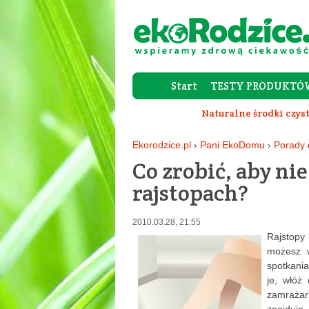
Start
TESTY PRODUKTÓ
Naturalne środki czys
Ekorodzice.pl
›
Pani EkoDomu
›
Porady
Co zrobić, aby ni
rajstopach?
2010.03.28, 21:55
Rajstopy
możesz w
spotkani
je, włóż
zamrażark