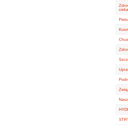
Zdro
ciek
Piel
Kosm
Chust
Zdro
Szcz
Upra
Podró
Zwią
Nasz
HYD
STR