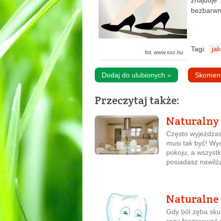
znajduj
bezbarwne
Tagi:
jak
fot. www.sxc.hu
Dodaj do ulubionych
»
Skomen
Przeczytaj także:
Naturalny 
Często wyjeżdżas
musi tak być! Wy
pokoju, a wszyst
posiadasz nawilża
Naturalne 
Gdy ból zęba skut