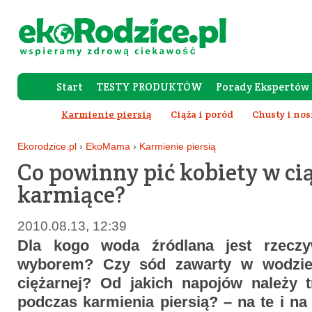
Start
TESTY PRODUKTÓW
Porady Ekspertów
Forum Rod
Karmienie piersią
Ciąża i poród
Chusty i nos
Wy
Ekorodzice.pl
›
EkoMama
›
Karmienie piersią
Co powinny pić kobiety w ci
karmiące?
2010.08.13, 12:39
Dla kogo woda źródlana jest rzeczy
wyborem? Czy sód zawarty w wodzie
ciężarnej? Od jakich napojów należy 
podczas karmienia piersią? – na te i na