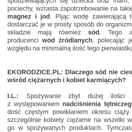
spodziewających się dziecka oraz mam, 
pociechy, wzrasta zapotrzebowanie na taki
magnez i jod
. Pijąc wodę zawierającą t
dostarczać je w prosty sposób do organiz
składzie mają również
sód
. Tego a
producenci
wód źródlanych
, polecając 
względu na minimalną ilość tego pierwiastk
EKORODZICE.PL:
Dlaczego sód
nie cie
wśród ciężarnych i kobiet karmiących
?
I.L.:
Spożywanie zbyt dużej ilości 
z występowaniem
nadciśnienia tętnicze
dość częstym powikłaniem okresu ciąży
szczególnie kobiety ciężarne na wszelki 
go w spożywanych produktach. Tymcz