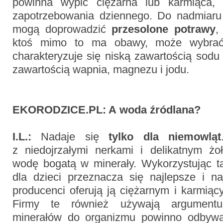
powinna wypić ciężarna lub karmiąca,
zapotrzebowania dziennego. Do nadmiaru
mogą doprowadzić
przesolone potrawy
,
ktoś mimo to ma obawy, może wybrać
charakteryzuje się niską zawartością sodu
zawartością wapnia, magnezu i jodu.
EKORODZICE.PL: A woda źródlana?
I.L.:
Nadaje się
tylko dla niemowląt
z niedojrzałymi nerkami i delikatnym żoł
wodę bogatą w minerały. Wykorzystując ta
dla dzieci przeznacza się najlepsze i na
producenci oferują ją ciężarnym i karmiąc
Firmy te również używają argumentu
minerałów do organizmu powinno odbywa