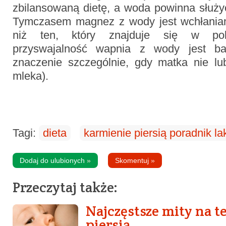
zbilansowaną dietę, a woda powinna służy
Tymczasem magnez z wody jest wchłaniany
niż ten, który znajduje się w po
przyswajalność wapnia z wody jest b
znaczenie szczególnie, gdy matka nie lu
mleka).
Tagi:
dieta
karmienie piersią poradnik la
Dodaj do ulubionych
»
Skomentuj
»
Przeczytaj także:
Najczęstsze mity na 
piersią