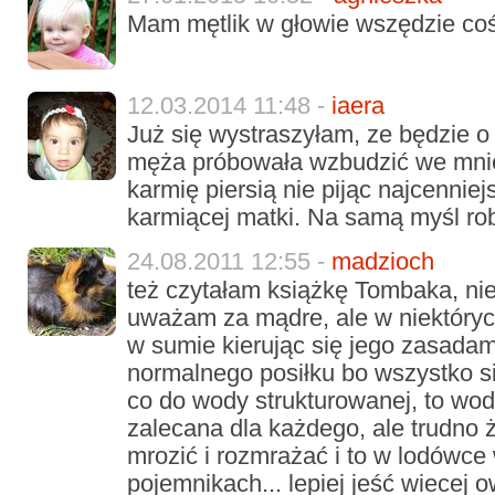
Mam mętlik w głowie wszędzie coś
12.03.2014 11:48 -
iaera
Już się wystraszyłam, ze będzie 
męża próbowała wzbudzić we mnie
karmię piersią nie pijąc najcennie
karmiącej matki. Na samą myśl rob
24.08.2011 12:55 -
madzioch
też czytałam książkę Tombaka, nie
uważam za mądre, ale w niektóryc
w sumie kierując się jego zasadam
normalnego posiłku bo wszystko si
co do wody strukturowanej, to woda
zalecana dla każdego, ale trudno 
mrozić i rozmrażać i to w lodówce
pojemnikach... lepiej jeść wiecej