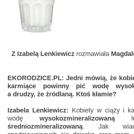
Z Izabelą Lenkiewicz
rozmawiała
Magdal
EKORODZICE.PL: Jedni mówią, że kobie
karmiące powinny pić wodę wysoko
a drudzy, że źródlaną. Ktoś kłamie?
Izabela Lenkiewicz:
Kobiety w ciąży i ka
wodę
wysokozmineralizowaną
lub
średniozmineralizowaną
. Jak wia