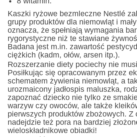
8 witamin.
Kaszki ryżowe bezmleczne Nestlé zal
grupy produktów dla niemowląt i mały
oznacza, że spełniają wymagania bar
rygorystyczne niż te stawiane żywnoś
Badana jest m.in. zawartość pestycy
ciężkich (kadm, ołów, arsen itp.).
Rozszerzanie diety pociechy nie musi
Posiłkując się opracowanym przez e
schematem żywienia niemowląt, a ta
urozmaicony jadłospis maluszka, rod
zapoznać dziecko nie tylko ze smaki
warzyw czy owoców, ale także kleików
pierwszych produktów zbożowych. Z
nadejdzie też pora na bardziej złożone
wieloskładnikowe obiadki!