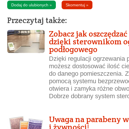
Dodaj do ulubionych
»
Skomentuj
»
Przeczytaj także:
Zobacz jak oszczędza
dzięki sterownikom o
podłogowego
Dzięki regulacji ogrzewania
możesz dostosować ilość ciep
do danego pomieszczenia. Zw
pomocą systemu bezprzewod
otwiera i zamyka różne obw
Dobrze dobrany system stero
Uwaga na parabeny 
i żywności!