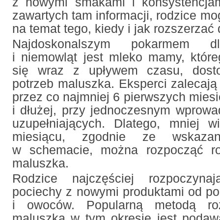
z nowymi smakami i konsystencjam
zawartych tam informacji, rodzice m
na temat tego, kiedy i jak rozszerzać
Najdoskonalszym pokarmem d
i niemowląt jest mleko mamy, które
się wraz z upływem czasu, dost
potrzeb maluszka. Eksperci zalecają 
przez co najmniej 6 pierwszych miesi
i dłużej, przy jednoczesnym wprow
uzupełniających. Dlatego, mniej 
miesiącu, zgodnie ze wskazan
w schemacie, można rozpocząć roz
maluszka.
Rodzice najczęściej rozpoczyna
pociechy z nowymi produktami od p
i owoców. Popularną metodą roz
maluszka w tym okresie jest podaw