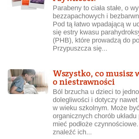
Parabeny to ciała stałe, o w
bezzapachowych i bezbarwny
Pod tą łatwo wpadającą w u
się estry kwasu parahydro
(PHB), które prowadzą do po
Przypuszcza się...
Wszystko, co musisz 
o niestrawności
Ból brzucha u dzieci to jedn
dolegliwości i dotyczy nawe
w wieku szkolnym. Może by
organicznych chorób układu
mieć podłoże czynnościowe. 
znaleźć ich...