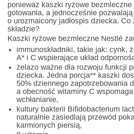
ponieważ kaszki ryżowe bezmleczne
gotowania, a jednocześnie pozwalaj
o urozmaicony jadłospis dziecka. Co
składzie?
Kaszki ryżowe bezmleczne Nestlé zaw
immunoskładniki, takie jak: cynk, 
A* i C wspierające układ odpornoś
żelazo ważne dla rozwoju funkcji
dziecka. Jedna porcja** kaszki do
50% dziennego zapotrzebowania dz
a obecność witaminy C wspomaga
wchłanianie,
kultury bakterii Bifidobacterium lact
naturalnie zasiedlają przewód pok
karmionych piersią,