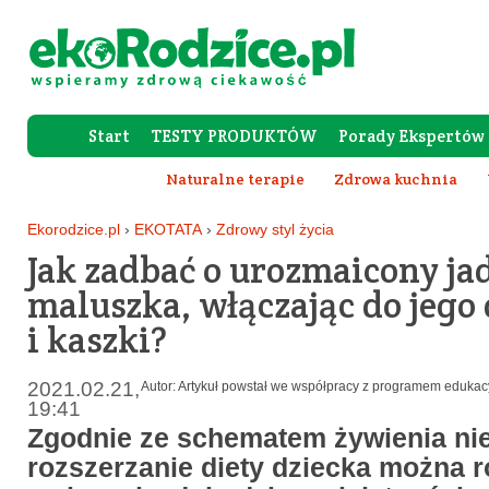
Start
TESTY PRODUKTÓW
Porady Ekspertów
Forum Rod
Naturalne terapie
Zdrowa kuchnia
Ekorodzice.pl
›
EKOTATA
›
Zdrowy styl życia
Jak zadbać o urozmaicony ja
maluszka, włączając do jego 
i kaszki?
2021.02.21,
Autor: Artykuł powstał we współpracy z programem eduka
19:41
Zgodnie ze schematem żywienia ni
rozszerzanie diety dziecka można r