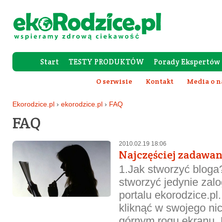
Start
TESTY PRODUKTÓW
Porady Ekspertów
Forum Rod
O serwisie
Kontakt
Media o n
Ekorodzice.pl
›
ekorodzice.pl
›
FAQ
FAQ
2010.02.19 18:06
Najczęściej zadawan
1.Jak stworzyć blog
stworzyć jedynie zal
portalu ekorodzice.pl
kliknąć w swojego n
górnym rogu ekranu. 