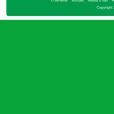
O serwisie
Kontakt
Media o nas
R
Copyright