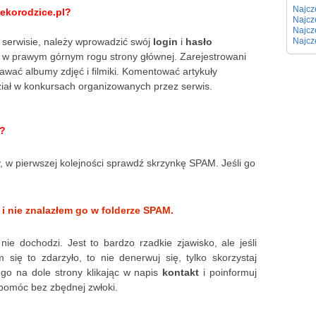
Najcz
ekorodzice.pl?
Najcz
Najcz
 serwisie, należy wprowadzić swój
login
i
hasło
Najcz
 w prawym górnym rogu strony głównej. Zarejestrowani
wać albumy zdjęć i filmiki. Komentować artykuły
ział w konkursach organizowanych przez serwis.
y?
ny, w pierwszej kolejności sprawdź skrzynkę SPAM. Jeśli go
 i nie znalazłem go w folderze SPAM.
nie dochodzi. Jest to bardzo rzadkie zjawisko, ale jeśli
m się to zdarzyło, to nie denerwuj się, tylko skorzystaj
 go na dole strony klikając w napis
kontakt
i poinformuj
 pomóc bez zbędnej zwłoki.