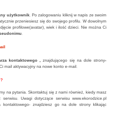
ny użytkownik
. Po zalogowaniu kliknij w napis ze swoim
ycznie przeniesiesz się do swojego profilu. W dowolnym
ęcie profilowe(avatar), wiek i ilość dzieci. Nie można Ci
seudonimu
.
ail
arza kontaktowego ,
znajdującego się na dole strony
-
Ci mail aktywacyjny na nowe konto e-mail.
u?
y na pytania. Skontaktuj się z nami również, kiedy masz
z serwisu. Uwagi dotyczące serwisu www.ekorodzice.pl
kontaktowego- znajdziesz go na dole strony klikając