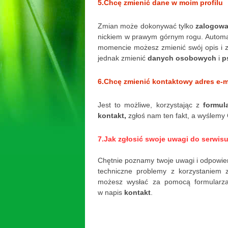
5.Chcę zmienić dane w moim profilu
Zmian może dokonywać tylko
zalogowa
nickiem w prawym górnym rogu. Automat
momencie możesz zmienić swój opis i zdj
jednak zmienić
danych osobowych
i
p
6.Chcę zmienić kontaktowy adres e-m
Jest to możliwe, korzystając z
formul
kontakt,
zgłoś nam ten fakt, a wyślemy 
7.Jak zgłosić swoje uwagi do serwis
Chętnie poznamy twoje uwagi i odpowiem
techniczne problemy z korzystaniem 
możesz wysłać za pomocą formularza 
w napis
kontakt
.