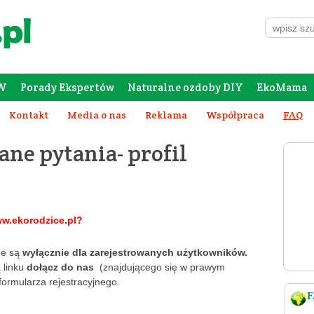
W
Porady Ekspertów
Naturalne ozdoby DIY
EkoMama
Forum Rodziców
Galeria
Szafing
Kontakt
Media o nas
Reklama
Współpraca
FAQ
ane pytania- profil
ww.ekorodzice.pl?
ne są
wyłącznie dla zarejestrowanych użytkowników.
 linku
dołącz
do nas
(znajdującego się w prawym
formularza rejestracyjnego.