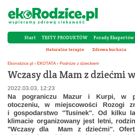
Start
TESTY PRODUKTÓW
Porady Ekspertów
Forum Rod
Naturalne terapie
Zdrowa kuchnia
Ekorodzice.pl
›
EKOTATA
›
Podróże z dzieckiem
Wczasy dla Mam z dziećmi 
2022.03.03, 12:23
Na pograniczu Mazur i Kurpi, w p
otoczeniu, w miejscowości Rozogi zn
i gospodarstwo "Tusinek". Od kilku l
klimacie organizowany jest letni, rod
"Wczasy dla Mam z dziećmi". Oferta