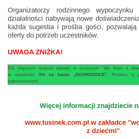
Organizatorzy rodzinnego wypoczynk
działalności nabywają nowe doświadczenia
każda sugestia i prośba gości, pozwalaj
oferty do potrzeb uczestników.
UWAGA ZNIŻKA!
Dla chętnych wzięcia udziału w turnusach "dla Mam z dzieć
w wysokości
5% na hasło „EKORODZICE”
. Prosimy o p
zgłoszeniowym.
Więcej informacji znajdziecie n
www.tusinek.com.pl
w zakładce "w
z dziećmi"
.