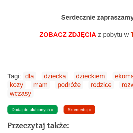
Serdecznie zapraszamy
ZOBACZ ZDJĘCIA
z pobytu w
Tagi:
dla
dziecka
dzieckiem
ekom
kozy
mam
podróże
rodzice
roz
wczasy
Dodaj do ulubionych
»
Skomentuj
»
Przeczytaj także: