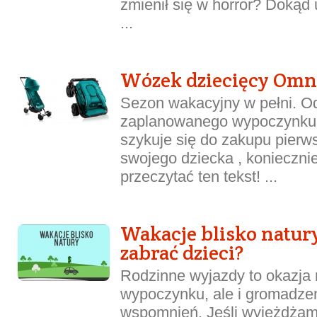
zmienił się w horror? Dokąd 
...
Wózek dziecięcy Omn
Sezon wakacyjny w pełni. Od
zaplanowanego wypoczynku. 
szykuje się do zakupu pierw
swojego dziecka , konieczni
przeczytać ten tekst! ...
Wakacje blisko natury
zabrać dzieci?
Rodzinne wyjazdy to okazja n
wypoczynku, ale i gromadze
wspomnień. Jeśli wyjeżdżam