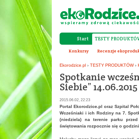
Start
TESTY PRODUKTÓ
Konkursy
Recenzje ekoprodu
Ekorodzice.pl
›
TESTY PRODUKTÓW
›
Spotkanie wcześn
Siebie” 14.06.2015
2015.06.02, 22:23
Portal Ekorodzice.pl oraz Szpital Po
Wcześniaki i ich Rodziny na 7. Spot
(niedziela) na terenie parku prz
świętowania rozpocznie się o godzini