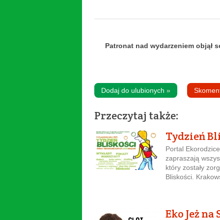
Patronat nad wydarzeniem objął se
Dodaj do ulubionych
»
Skomen
Przeczytaj także:
Tydzień Bl
Portal Ekorodzice
zapraszają wszyst
który zostały zo
Bliskości. Krakow
Eko Jeż na 