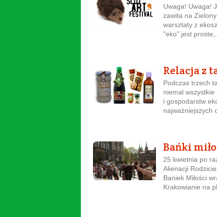
Uwaga! Uwaga! Je
zawita na Zielon
warsztaty z ekos
"eko" jest proste,.
Relacja z 
Podczas trzech ta
niemal wszystkie
i gospodarstw eko
najważniejszych o
Bańki mił
25 kwietnia po r
Alienacji Rodzici
Baniek Miłości wr
Krakowianie na pl