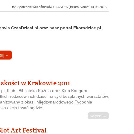
fot. Spotkanie wcześniaków UJASTEK „Blisko Siebie” 14.06.2015
rwis CzasDzieci.pl oraz nasz portal Ekorodzice.pl.
tuj
»
iskości w Krakowie 2011
.pl, Klub i Biblioteka Kuźnia oraz Klub Kangura
kich rodziców i ich dzieci na cykl bezpłatnych warsztatów,
rganizowany z okazji Międzynarodowego Tygodnia
ska akcja trwać będzie...
więcej »
Slot Art Festival