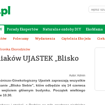
W
Porady Ekspertów
Naturalne ozdoby DIY
EkoMama
Forum Rodziców
Galeria
Szafing
któw
Polecamy
Wydarzenia
Czytelnia Eko Jeża
Ciek
Kronika Ekorodziców
iaków UJASTEK „Blisko
Autor:
Admin
łożniczo-Ginekologiczny Ujastek zapraszają wszystkie
kanie „Blisko Siebie”, które odbędzie się 14 czerwca
ed wejściem głównym budynku. Początek wielkiego
e 10.30.