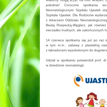
Maluchy mogą liczyć na moc wrażeń, za
południe! Coroczne spotkania w
Neonatologicznym Szpitalu Ujastek st
Szpitala Ujastek. Dla Rodziców wydarze
z lekarzami Oddziału Neonatologiczne
Beatą Rzepecką-Węglarz, jak również
nierzadko trudnych, ale zakończonych 
14 czerwca spotkamy się już po raz s
w tym m.in.: zabawy z plasteliną cias
z labradorami wyszkolonymi do dogoterap
Udział w spotkaniu potwierdził prof. 
w dziedzinie neonatologii.