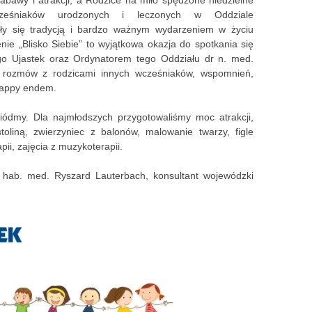
bawy i atrakcji, a Rodzice na miło spędzone niedzielne
cześniaków urodzonych i leczonych w Oddziale
ały się tradycją i bardzo ważnym wydarzeniem w życiu
nie „Blisko Siebie” to wyjątkowa okazja do spotkania się
go Ujastek oraz Ordynatorem tego Oddziału dr n. med.
 rozmów z rodzicami innych wcześniaków, wspomnień,
happy endem.
iódmy. Dla najmłodszych przygotowaliśmy moc atrakcji,
toliną, zwierzyniec z balonów, malowanie twarzy, figle
ii, zajęcia z muzykoterapii.
dr hab. med. Ryszard Lauterbach, konsultant wojewódzki