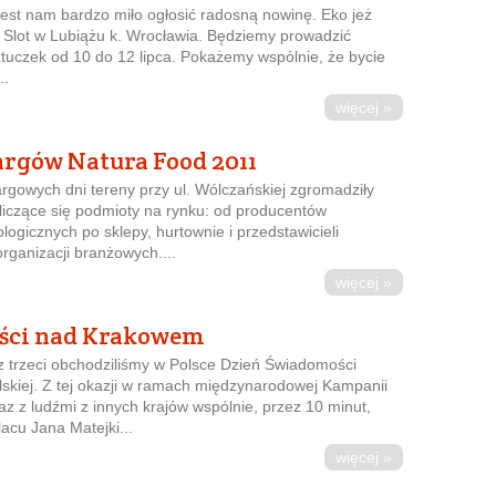
st nam bardzo miło ogłosić radosną nowinę. Eko jeż
y Slot w Lubiążu k. Wrocławia. Będziemy prowadzić
ztuczek od 10 do 12 lipca. Pokażemy wspólnie, że bycie
..
więcej »
targów Natura Food 2011
rgowych dni tereny przy ul. Wólczańskiej zgromadziły
 liczące się podmioty na rynku: od producentów
logicznych po sklepy, hurtownie i przedstawicieli
rganizacji branżowych....
więcej »
ości nad Krakowem
az trzeci obchodziliśmy w Polsce Dzień Świadomości
elskiej. Z tej okazji w ramach międzynarodowej Kampanii
az z ludźmi z innych krajów wspólnie, przez 10 minut,
acu Jana Matejki...
więcej »