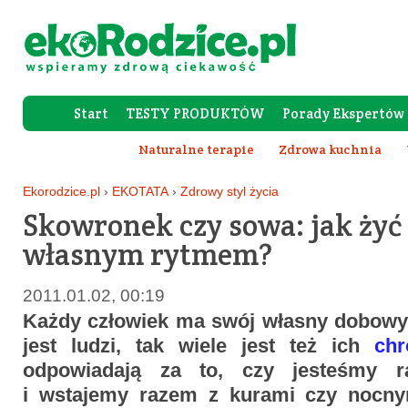
Start
TESTY PRODUKTÓW
Porady Ekspertów
Forum Rod
Naturalne terapie
Zdrowa kuchnia
Ekorodzice.pl
›
EKOTATA
›
Zdrowy styl życia
Skowronek czy sowa: jak żyć 
własnym rytmem?
2011.01.02, 00:19
Każdy człowiek ma swój własny dobowy c
jest ludzi, tak wiele jest też ich
chr
odpowiadają za to, czy jesteśmy r
i wstajemy razem z kurami czy nocny