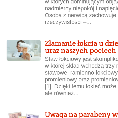
w których dominującym objaw
nadmierny niepokój i napięc
Osoba z nerwicą zachowuje
rzeczywistości –...
Złamanie łokcia u dzie
uraz naszych pociech
Staw łokciowy jest skomplik
w której skład wchodzą trzy 
stawowe: ramienno-łokciowy
promieniowy oraz promieniow
[1]. Dzięki temu łokieć może 
ale również...
Uwaga na parabeny 