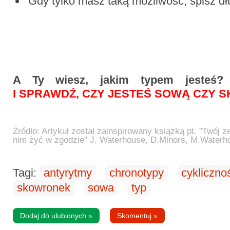
Gdy tylko masz taką możliwość, śpisz dłu
A Ty wiesz, jakim typem jesteś
I SPRAWDŹ, CZY JESTEŚ SOWĄ CZY 
Źródło: Artykuł został zainspirowany książką pt. "Twój z
nim żyć w zgodzie" J. Waterhouse, D.Minors, M.Waterh
Tagi:
antyrytmy
chronotypy
cykliczno
skowronek
sowa
typ
Dodaj do ulubionych
»
Skomentuj
»