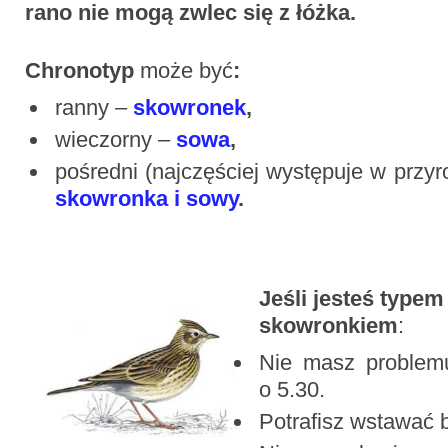
rano nie mogą zwlec się z łóżka.
Chronotyp
może być
:
ranny –
skowronek
,
wieczorny –
sowa
,
pośredni (najczęściej występuje w przyr
skowronka i sowy
.
Jeśli jesteś typem
skowronkiem
:
Nie masz problem
o 5.30.
Potrafisz wstawać 