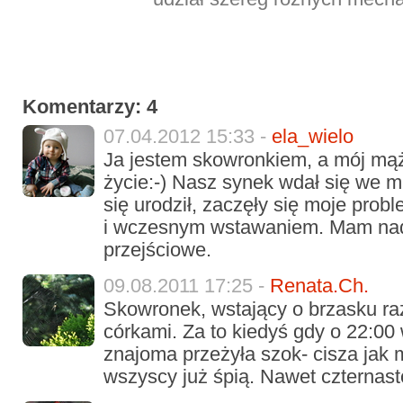
Komentarzy: 4
07.04.2012 15:33 -
ela_wielo
Ja jestem skowronkiem, a mój mąż
życie:-) Nasz synek wdał się we m
się urodził, zaczęły się moje pro
i wczesnym wstawaniem. Mam nadz
przejściowe.
09.08.2011 17:25 -
Renata.Ch.
Skowronek, wstający o brzasku r
córkami. Za to kiedyś gdy o 22:00
znajoma przeżyła szok- cisza jak 
wszyscy już śpią. Nawet czternasto