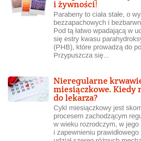
i żywności!
Parabeny to ciała stałe, o w
bezzapachowych i bezbarwny
Pod tą łatwo wpadającą w u
się estry kwasu parahydro
(PHB), które prowadzą do po
Przypuszcza się...
Nieregularne krwawi
miesiączkowe. Kiedy n
do lekarza?
Cykl miesiączkowy jest sk
procesem zachodzącym regul
w wieku rozrodczym, w jego 
i zapewnieniu prawidłowego 
udział szereg różnych mecha