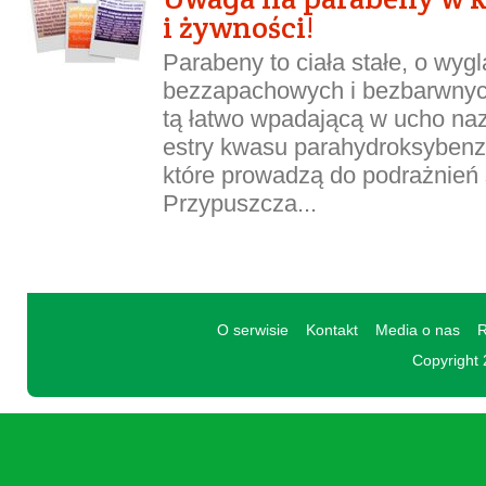
i żywności!
Parabeny to ciała stałe, o wyg
bezzapachowych i bezbarwnyc
tą łatwo wpadającą w ucho naz
estry kwasu parahydroksyben
które prowadzą do podrażnień 
Przypuszcza...
O serwisie
Kontakt
Media o nas
R
Copyright