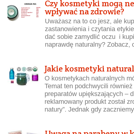
Czy kosmetyki mogą n
wpływać na zdrowie?
Uważasz na to co jesz, ale ku
zastanowienia i czytania etykie
dać sobie zamydlić oczu i kup
naprawdę naturalny? Zobacz, c
Jakie kosmetyki natura
O kosmetykach naturalnych mów
Temat ten podchwycili również
preparatów upiększających – dz
reklamowany produkt został zr
natury”. Jednak gdy zaczniemy 
Uwaga na parabeny w 