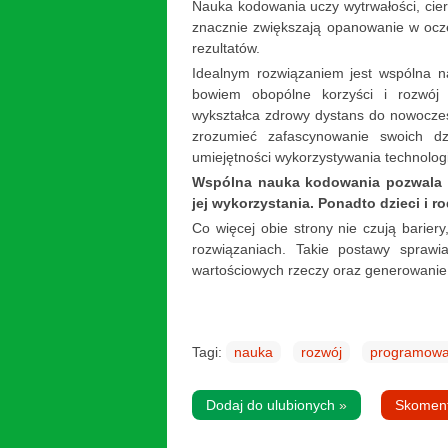
Nauka kodowania uczy wytrwałości, cierp
znacznie zwiększają opanowanie w ocze
rezultatów.
Idealnym rozwiązaniem jest wspólna n
bowiem obopólne korzyści i rozwój 
wykształca zdrowy dystans do nowoczes
zrozumieć zafascynowanie swoich dz
umiejętności wykorzystywania technologi
Wspólna nauka kodowania pozwala 
jej wykorzystania. Ponadto dzieci i 
Co więcej obie strony nie czują barie
rozwiązaniach. Takie postawy sprawi
wartościowych rzeczy oraz generowani
Tagi:
nauka
rozwój
programowa
Dodaj do ulubionych
»
Skomen