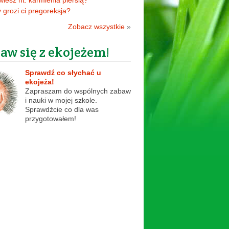
 wiesz nt. karmienia piersią?
 grozi ci pregoreksja?
Zobacz wszystkie
»
aw się z ekojeżem!
Sprawdź co słychać u
ekojeża!
Zapraszam do wspólnych zabaw
i nauki w mojej szkole.
Sprawdźcie co dla was
przygotowałem!