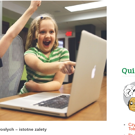
Qui
Czy
Tob
osłych – istotne zalety