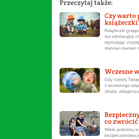
Przeczytaj także:
Czy warto 
książeczki
Książeczki grają
ma edukacyjny ch
stymulując zmysł
stanowi również 
Wczesne w
Gdy rozwój Twojeg
z wczesnego wsp
zbada, zdiagnozuj
Bezpieczny
co zwrócić
Wiele jesteśmy w 
bezpieczeństwa j