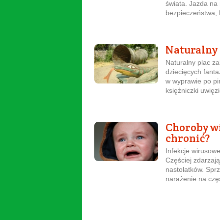
świata. Jazda na
bezpieczeństwa, l
Naturalny 
Naturalny plac z
dziecięcych fanta
w wyprawie po pi
księżniczki uwięzi
Choroby wi
chronić?
Infekcje wirusowe
Częściej zdarzaj
nastolatków. Spr
narażenie na częs