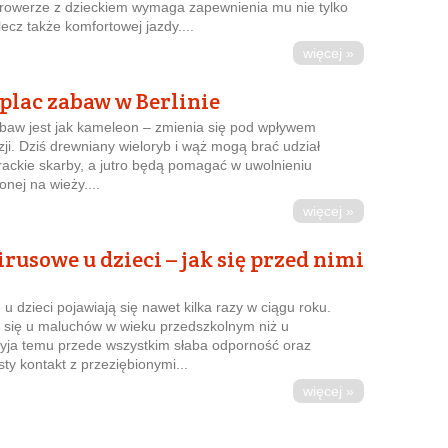
 rowerze z dzieckiem wymaga zapewnienia mu nie tylko
ecz także komfortowej jazdy....
więcej »
plac zabaw w Berlinie
abaw jest jak kameleon – zmienia się pod wpływem
zji. Dziś drewniany wieloryb i wąż mogą brać udział
rackie skarby, a jutro będą pomagać w uwolnieniu
onej na wieży....
więcej »
rusowe u dzieci – jak się przed nimi
 u dzieci pojawiają się nawet kilka razy w ciągu roku.
ą się u maluchów w wieku przedszkolnym niż u
zyja temu przede wszystkim słaba odporność oraz
ty kontakt z przeziębionymi...
więcej »