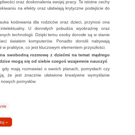
liwości oraz doskonalenia swojej pracy. Te istotne cechy
kiwaniu na efekty oraz ułatwiają krytyczne podejście do
auka kodowania dla rodziców oraz dzieci, przynosi ona
intelektualny. U dorosłych pobudza wyobraźnię oraz
nych technologii. Dzięki temu osoby dorosłe są w stanie
ieci światem komputerów. Ponadto dorośli nabywają
i w praktyce, co jest kluczowym elementem przyszłości.
na swobodną rozmowę z dziećmi na temat mądrego
rodzice mogą się od siebie czegoś wzajemnie nauczyć
.
ry, gdy mają rozmawiać o swoich planach, pomysłach czy
ają, że jest znacznie ułatwione kreatywne wymyślanie
e nowych pomysłów.
nie
tuj
»