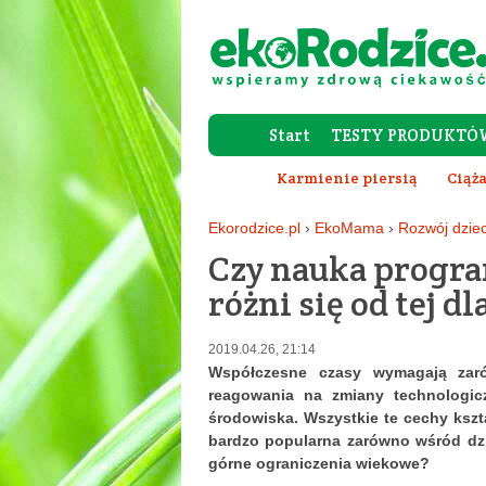
Start
TESTY PRODUKTÓ
Karmienie piersią
Ciąża
Ekorodzice.pl
›
EkoMama
›
Rozwój dzie
Czy nauka progra
różni się od tej d
2019.04.26, 21:14
Współczesne czasy wymagają zar
reagowania na zmiany technologi
środowiska. Wszystkie te cechy kszt
bardzo popularna zarówno wśród dzie
górne ograniczenia wiekowe?