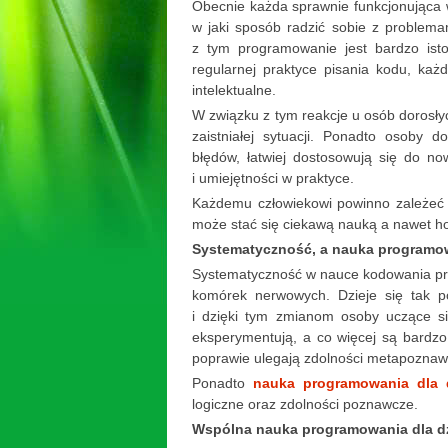
Obecnie każda sprawnie funkcjonująca 
w jaki sposób radzić sobie z problema
z tym programowanie jest bardzo isto
regularnej praktyce pisania kodu, każ
intelektualne.
W związku z tym reakcje u osób dorosły
zaistniałej sytuacji. Ponadto osoby 
błędów, łatwiej dostosowują się do no
i umiejętności w praktyce.
Każdemu człowiekowi powinno zależeć
może stać się ciekawą nauką a nawet h
Systematyczność, a nauka programowa
Systematyczność w nauce kodowania prz
komórek nerwowych. Dzieje się tak p
i dzięki tym zmianom osoby uczące s
eksperymentują, a co więcej są bardz
poprawie ulegają zdolności metapoznawc
Ponadto
nauka programowania dla d
logiczne oraz zdolności poznawcze.
Wspólna nauka programowania dla dz