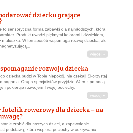
podarować dziecku grające
?
ce to sensoryczna forma zabawki dla najmłodszych, która
arakter. Produkt uwodzi pięknymi kolorami i dźwiękiem,
y maluszka. W ten sposób wspomaga rozwój dziecka, ale
magnetyzującą...
więcej »
spomaganie rozwoju dziecka
o dziecka budzi w Tobie niepokój, nie czekaj! Skorzystaj
omagania. Grupa specjalistów przyjdzie Wam z pomocą:
e i pokieruje rozwojem Twojej pociechy.
więcej »
 fotelik rowerowy dla dziecka – na
 uwagę?
stanie zrobić dla naszych dzieci, a zapewnienie
est podstawą, która wspiera pociechy w odkrywaniu