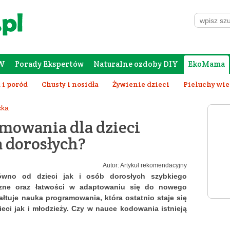
W
Porady Ekspertów
Naturalne ozdoby DIY
EkoMama
Forum Rodziców
Galeria
Szafing
 i poród
Chusty i nosidła
Żywienie dzieci
Pieluchy wi
Wychowanie dziecka
cka
mowania dla dzieci
la dorosłych?
Autor: Artykuł rekomendacyjny
ówno od dzieci jak i osób dorosłych szybkiego
czne oraz łatwości w adaptowaniu się do nowego
ałtuje nauka programowania, która ostatnio staje się
ci jak i młodzieży. Czy w nauce kodowania istnieją