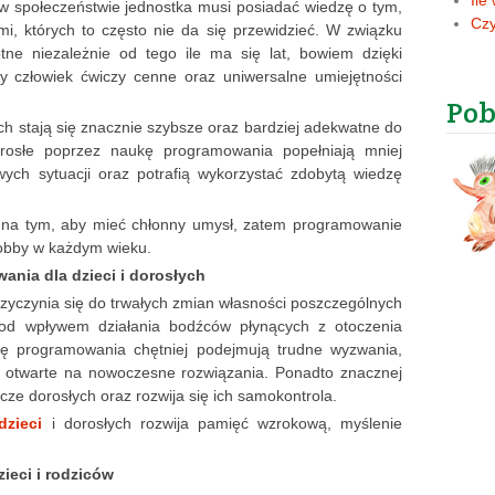
Ile
w społeczeństwie jednostka musi posiadać wiedzę o tym,
Czy
mi, których to często nie da się przewidzieć. W związku
tne niezależnie od tego ile ma się lat, bowiem dzięki
dy człowiek ćwiczy cenne oraz uniwersalne umiejętności
Pob
ch stają się znacznie szybsze oraz bardziej adekwatne do
dorosłe poprzez naukę programowania popełniają mniej
wych sytuacji oraz potrafią wykorzystać zdobytą wiedzę
 na tym, aby mieć chłonny umysł, zatem programowanie
obby w każdym wieku.
nia dla dzieci i dorosłych
yczynia się do trwałych zmian własności poszczególnych
od wpływem działania bodźców płynących z otoczenia
ię programowania chętniej podejmują trudne wyzwania,
o otwarte na nowoczesne rozwiązania. Ponadto znacznej
ze dorosłych oraz rozwija się ich samokontrola.
zieci
i dorosłych rozwija pamięć wzrokową, myślenie
ieci i rodziców