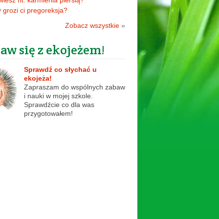
 wiesz nt. karmienia piersią?
 grozi ci pregoreksja?
Zobacz wszystkie
»
aw się z ekojeżem!
Sprawdź co słychać u
ekojeża!
Zapraszam do wspólnych zabaw
i nauki w mojej szkole.
Sprawdźcie co dla was
przygotowałem!