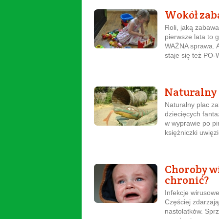
Wokół zab
Roli, jaką zabawa
pierwsze lata to
WAŻNA sprawa. Al
staje się też PO-
Naturalny 
Naturalny plac z
dziecięcych fanta
w wyprawie po pi
księżniczki uwięzi
Choroby wi
chronić?
Infekcje wirusowe
Częściej zdarzaj
nastolatków. Spr