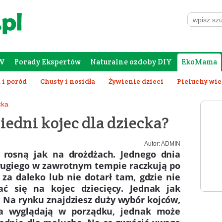
W
Porady Ekspertów
Naturalne ozdoby DIY
EkoMama
Forum Rodziców
Galeria
Szafing
 i poród
Chusty i nosidła
Żywienie dzieci
Pieluchy wi
Wychowanie dziecka
cka
edni kojec dla dziecka?
Autor:
ADMIN
i rosną jak na drożdżach. Jednego dnia
rugiego w zawrotnym tempie raczkują po
za daleko lub nie dotarł tam, gdzie nie
ć się na kojec dziecięcy. Jednak jak
 Na rynku znajdziesz duży wybór kojców,
ka wyglądają w porządku, jednak może