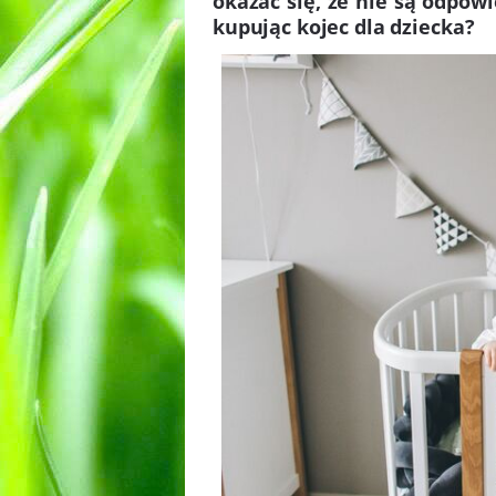
okazać się, że nie są odpow
kupując kojec dla dziecka?