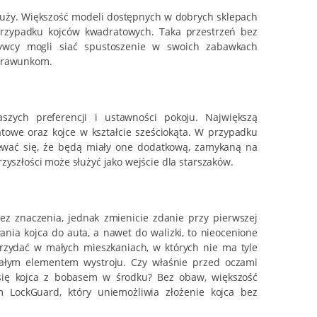
duży. Większość modeli dostępnych w dobrych sklepach
ypadku kojców kwadratowych. Taka przestrzeń bez
ywcy mogli siać spustoszenie w swoich zabawkach
sprawunkom.
szych preferencji i ustawności pokoju. Największą
atowe oraz kojce w kształcie sześciokąta. W przypadku
wać się, że będą miały one dodatkową, zamykaną na
zyszłości może służyć jako wejście dla starszaków.
z znaczenia, jednak zmienicie zdanie przy pierwszej
nia kojca do auta, a nawet do walizki, to nieocenione
przydać w małych mieszkaniach, w których nie ma tyle
tałym elementem wystroju. Czy właśnie przed oczami
 się kojca z bobasem w środku? Bez obaw, większość
 LockGuard, który uniemożliwia złożenie kojca bez