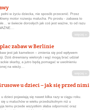
awy
 pełni w życiu dziecka, nie sposób przecenić. Przez
 główny motor rozwoju malucha. Po prostu - zabawa to
e… w świecie dorosłych jak coś jest ważne, to od razu
WAŻNE....
więcej »
plac zabaw w Berlinie
abaw jest jak kameleon – zmienia się pod wpływem
zji. Dziś drewniany wieloryb i wąż mogą brać udział
rackie skarby, a jutro będą pomagać w uwolnieniu
onej na wieży....
więcej »
rusowe u dzieci – jak się przed nimi
 u dzieci pojawiają się nawet kilka razy w ciągu roku.
ą się u maluchów w wieku przedszkolnym niż u
zyja temu przede wszystkim słaba odporność oraz