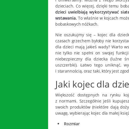
dzieciach. Co więcej, dzięki temu bo
dzieci uwielbiają wykorzystywać sia
wstawania.
To właśnie w kojcach mo
bobaskowych nóżkach.
Nie oszukujmy się – kojec dla dziec
czasach grzechem byłoby nie korzystać
dla dzieci mają jakieś wady? Warto wsp
nie tylko nie spełni on swojej funkcj
niebezpieczny dla dziecka (luźne ś
uszczerbki). Łatwo tego uniknąć, 
i starannością, oraz taki, który jest z
Jaki kojec dla dzi
Większość dostępnych na rynku koj
z normami. Szczególnie jeśli kupujes
swoich produktów (niektóre dają doży
uwagę, wybierając kojec dla małej księ
Rozmiar