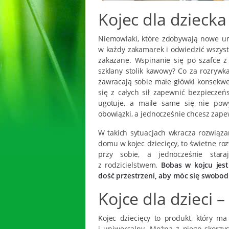
Kojec dla dziecka
Niemowlaki, które zdobywają nowe umi
w każdy zakamarek i odwiedzić wszyst
zakazane. Wspinanie się po szafce z
szklany stolik kawowy? Co za rozrywka
zawracają sobie małe główki konsekwe
się z całych sił zapewnić bezpiecze
ugotuje, a maile same się nie powys
obowiązki, a jednocześnie chcesz zap
W takich sytuacjach wkracza rozwiąza
domu w kojec dziecięcy, to świetne ro
przy sobie, a jednocześnie sta
z rodzicielstwem.
Bobas w kojcu jest
dość przestrzeni, aby móc się swobod
Kojce dla dzieci –
Kojec dziecięcy to produkt, który ma
i uniwersalny. Można z niego skorzy