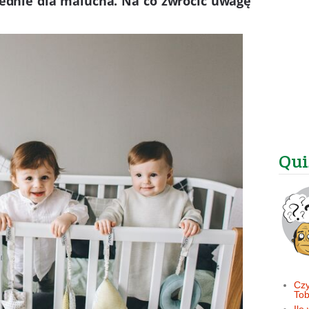
iednie dla malucha. Na co zwrócić uwagę
Qui
Czy
Tob