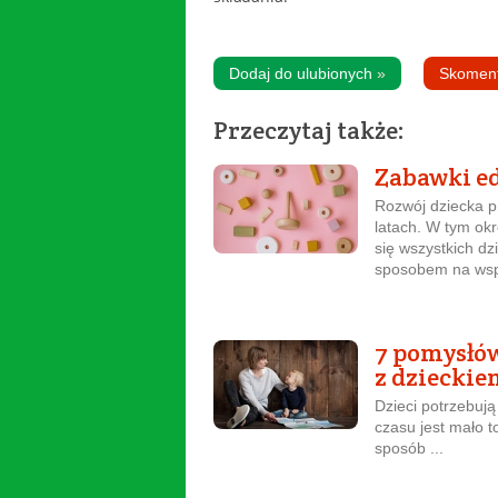
Dodaj do ulubionych
»
Skomen
Przeczytaj także:
Zabawki ed
Rozwój dziecka p
latach. W tym ok
się wszystkich d
sposobem na wspi
7 pomysłów
z dzieckie
Dzieci potrzebują
czasu jest mało t
sposób ...