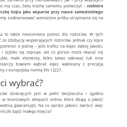
bas ma czas, żeby trochę samemu poćwiczyć –
niektóre
teczkę kojca jako wsparcie przy nauce samodzielnego
żemy zaobserwować wzmożone próby utrzymania się na
ka to także nieoceniona pomoc dla rodziców. W tych
 ze zdobyczy wspierających rodziców. Jednak czy kojce
omnieć o jednej – jeśli trafisz na kojec słabej jakości,
i i szybko się zepsuje, ale co gorsze może okazać się
rubki, małe elementy, które łatwo oderwać lub inne
wystarczy bowiem wybrać kojec wykonany z precyzją
godny z europejską normą
EN 12227.
eci wybrać?
ców dziecięcych jest w pełni bezpieczna i zgodna
z w branżowych sklepach online, które dbają o jakość
wotnią gwarancję!). Na co oprócz jakości zwrócić więc
żniczki bądź małego księcia?