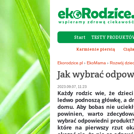
Start
TESTY PRODUKTÓ
Karmienie piersią
Ciąża
Ekorodzice.pl
›
EkoMama
›
Rozwój dzie
Jak wybrać odpowi
2023.09.07, 11:23
Każdy rodzic wie, że dziec
ledwo podnoszą główkę, a d
domu. Aby bobas nie uciekł 
powinien, warto zdecydowa
wybrać odpowiedni produkt?
które na pierwszy rzut o