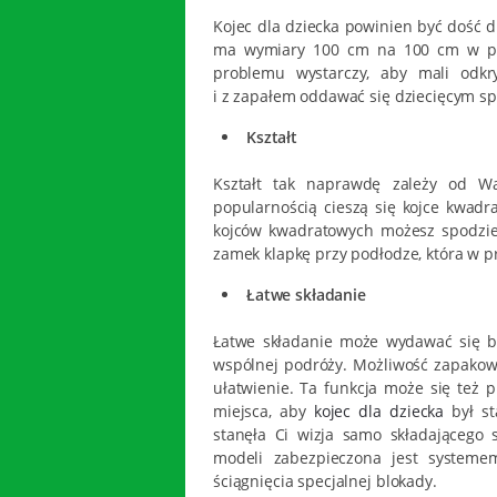
Kojec dla dziecka powinien być dość 
ma wymiary 100 cm na 100 cm w prz
problemu wystarczy, aby mali odkr
i z zapałem oddawać się dziecięcym 
Kształt
Kształt tak naprawdę zależy od Wa
popularnością cieszą się kojce kwadr
kojców kwadratowych możesz spodzie
zamek klapkę przy podłodze, która w pr
Łatwe składanie
Łatwe składanie może wydawać się be
wspólnej podróży. Możliwość zapakowa
ułatwienie. Ta funkcja może się też 
miejsca, aby
kojec dla dziecka
był s
stanęła Ci wizja samo składającego
modeli zabezpieczona jest systemem
ściągnięcia specjalnej blokady.