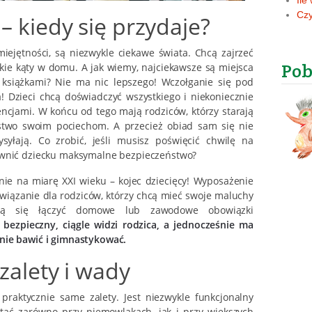
Ile
Czy
 – kiedy się przydaje?
ejętności, są niezwykle ciekawe świata. Chcą zajrzeć
Pob
kie kąty w domu. A jak wiemy, najciekawsze są miejsca
 książkami? Nie ma nic lepszego! Wczołganie się pod
! Dzieci chcą doświadczyć wszystkiego i niekoniecznie
ncjami. W końcu od tego mają rodziców, którzy starają
ństwo swoim pociechom. A przecież obiad sam się nie
yłają. Co zrobić, jeśli musisz poświęcić chwilę na
ewnić dziecku maksymalne bezpieczeństwo?
nie na miarę XXI wieku – kojec dziecięcy! Wyposażenie
związanie dla rodziców, którzy chcą mieć swoje maluchy
rają się łączyć domowe lub zawodowe obowiązki
 bezpieczny, ciągle widzi rodzica, a jednocześnie ma
nie bawić i gimnastykować.
 zalety i wady
 praktycznie same zalety. Jest niezwykle funkcjonalny
stać zarówno przy niemowlakach, jak i przy większych