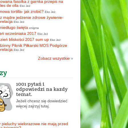
owana fasolka z garnka przepis na
oles de olla
Eko Jeż
owa tortilla- jak zrobić?
Eko Jeż
z mądre jedzenie zdrowe żywienie-
orelacja
Eko Jeż
 niedługo święta
enigma
eń wcześniaka 2017
Eko Jeż
zień bliskości 2017 sum up
Eko Jeż
zinny Piknik Piłkarski MOS Podgórze
orelacja
Eko Jeż
Zobacz wszystkie
»
zy
1001 pytań i
odpowiedzi na kazdy
temat.
Jeżeli chcesz się dowiedzieć
więcej zajrzyj tutaj.
 pieluchy wielorazowe nie mają przed
ą tajemnic?