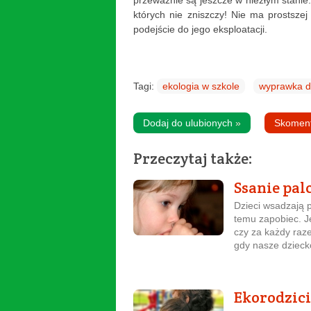
przeważnie są jeszcze w niezłym stanie
których nie zniszczy! Nie ma prostsze
podejście do jego eksploatacji.
Tagi:
ekologia w szkole
wyprawka d
Dodaj do ulubionych
»
Skomen
Przeczytaj także:
Ssanie pal
Dzieci wsadzają p
temu zapobiec. J
czy za każdy raz
gdy nasze dziecko
Ekorodzici