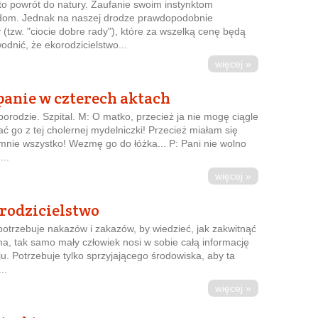
to powrót do natury. Zaufanie swoim instynktom
wdom. Jednak na naszej drodze prawdopodobnie
tzw. "ciocie dobre rady"), które za wszelką cenę będą
dnić, że ekorodzicielstwo...
więcej »
anie w czterech aktach
orodzie. Szpital. M: O matko, przecież ja nie mogę ciągle
ć go z tej cholernej mydelniczki! Przecież miałam się
 mnie wszystko! Wezmę go do łóżka... P: Pani nie wolno
...
więcej »
rodzicielstwo
 potrzebuje nakazów i zakazów, by wiedzieć, jak zakwitnąć
na, tak samo mały człowiek nosi w sobie całą informację
. Potrzebuje tylko sprzyjającego środowiska, aby ta
..
więcej »