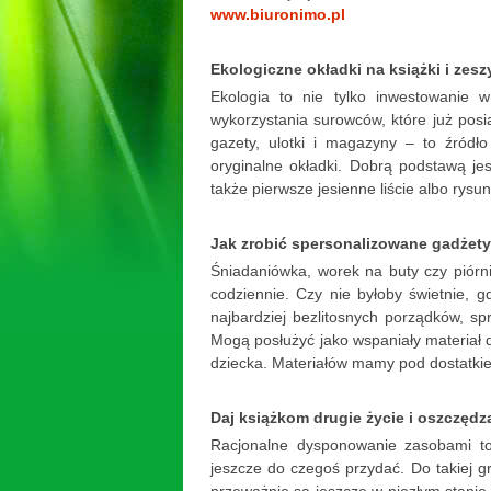
www.biuronimo.pl
Ekologiczne okładki na książki i zeszy
Ekologia to nie tylko inwestowanie w
wykorzystania surowców, które już pos
gazety, ulotki i magazyny – to źródł
oryginalne okładki. Dobrą podstawą j
także pierwsze jesienne liście albo rysun
Jak zrobić spersonalizowane gadżety
Śniadaniówka, worek na buty czy piórn
codziennie. Czy nie byłoby świetnie, 
najbardziej bezlitosnych porządków, 
Mogą posłużyć jako wspaniały materiał 
dziecka. Materiałów mamy pod dostatkie
Daj książkom drugie życie i oszczędza
Racjonalne dysponowanie zasobami to
jeszcze do czegoś przydać. Do takiej g