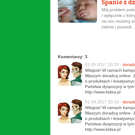
Spanie z d
Mój problem pole
i wyłącznie z kt
na noc musimy si
zaśnie i pozwoli...
Komentarzy: 3
01.09.2017 20:33 -
dorad
Witajcie! W ramach kampa
Waszym doradcą online. Je
o produktach i kreatywny
Państwa dyspozycji w tym 
http://www.kidea.pl
01.09.2017 20:33 -
dorad
Witajcie! W ramach kampa
Waszym doradcą online. Je
o produktach i kreatywny
Państwa dyspozycji w tym 
http://www.kidea.pl