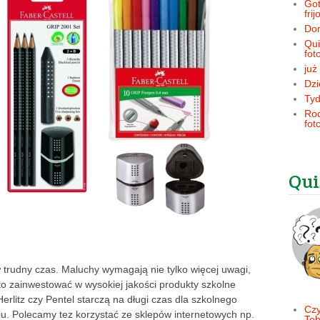
Got
frij
Dom
Qui
fot
już
Dzi
Tyd
Rod
fot
Qui
 trudny czas. Maluchy wymagają nie tylko więcej uwagi,
to zainwestować w wysokiej jakości produkty szkolne
rlitz czy Pentel starczą na długi czas dla szkolnego
Czy
u. Polecamy tez korzystać ze sklepów internetowych np.
Tob