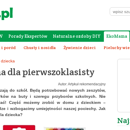
W
Porady Ekspertów
Naturalne ozdoby DIY
EkoMama
Forum Rodziców
Galeria
Szafing
 i poród
Chusty i nosidła
Żywienie dzieci
Pieluchy wi
Wychowanie dziecka
dziecka
 dla pierwszoklasisty
Autor: Artykuł rekomendacyjny
szają do szkół. Będą potrzebować nowych zeszytów,
rków na buty i szeregu przyborów szkolnych. Nie
wać! Część możemy zrobić w domu z dzieckiem –
dze i wzbogacimy umiejętności naszej pociechy.
Jak
la dziecka?
Naj