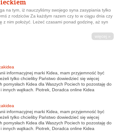
zieckiem
ga na tym, iż nauczyliśmy swojego syna zasypiania tylko
órymś z rodziców Za każdym razem czy to w ciągu dnia czy
ę z nim położyć. Leżeć czasami ponad godzinę, aż syn
więcej »
cakidea
nii informacyjnej marki Kidea, mam przyjemność być
żeli tylko chcieliby Państwo dowiedzieć się więcej
ch pomysłach Kidea dla Waszych Pociech to pozostaję do
i innych wątkach. Piotrek, Doradca online Kidea
cakidea
nii informacyjnej marki Kidea, mam przyjemność być
żeli tylko chcieliby Państwo dowiedzieć się więcej
ch pomysłach Kidea dla Waszych Pociech to pozostaję do
i innych wątkach. Piotrek, Doradca online Kidea