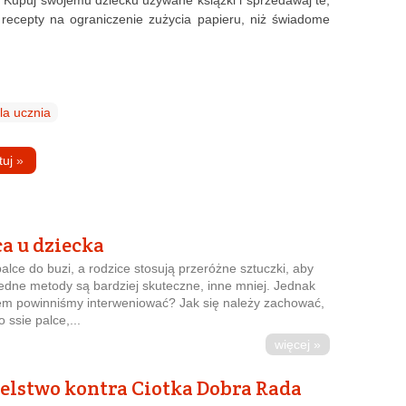
. Kupuj swojemu dziecku używane książki i sprzedawaj te,
j recepty na ograniczenie zużycia papieru, niż świadome
la ucznia
tuj
»
ca u dziecka
alce do buzi, a rodzice stosują przeróżne sztuczki, aby
edne metody są bardziej skuteczne, inne mniej. Jednak
em powinniśmy interweniować? Jak się należy zachować,
 ssie palce,...
więcej »
elstwo kontra Ciotka Dobra Rada