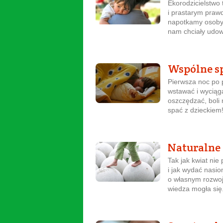
Ekorodzicielstwo 
i prastarym pra
napotkamy osoby (
nam chciały udowo
Wspólne sp
Pierwsza noc po p
wstawać i wyciąga
oszczędzać, boli
spać z dzieckiem!
Naturalne 
Tak jak kwiat nie
i jak wydać nasio
o własnym rozwoju
wiedza mogła się.