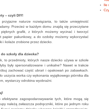
Ile
Czy
ty – czyli DIY!
 przyjazne naturze rozwiązania, to także umiejętność
iadamy. Przecież w każdym domu znajdą się przeczytane
o pięknych grafik, z których możemy wycinać i tworzyć
est papier pakunkowy, a do ozdoby możemy wykorzystać
ki i kolaże zrobione przez dziecko.
 do szkoły dla dziecka?
ik, to przedmioty, których nasze dziecko używa w szkole
gdyby były spersonalizowane i unikalne? Nawet w trakcie
spróbuj zachować część ubrań i opakowań po zabawkach.
do uszycia worka czy wykonania wyjątkowego piórnika dla
m, wystarczy odrobina wyobraźni.
j!
 efektywne zagospodarowywanie tych, które mogą się
rupy należą zwłaszcza podręczniki, które po jednym roku