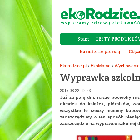
Start
TESTY PRODUKTÓ
Karmienie piersią
Ciąża
Ekorodzice.pl
›
EkoMama
›
Wychowanie 
Wyprawka szkolna
2017.08.22, 12:23
Już za parę dni, nasze pociechy ru
okładek do książek, piórników, wo
wszystkie te rzeczy musimy kupo
zaoszczędzimy w ten sposób pienią
zaoszczędzić na wyprawce szkolnej d