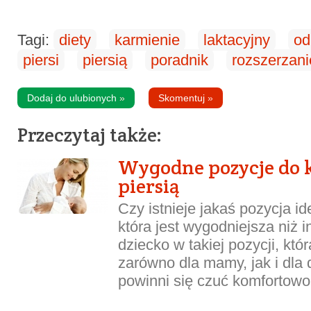
Tagi:
diety
karmienie
laktacyjny
od
piersi
piersią
poradnik
rozszerzani
Dodaj do ulubionych
»
Skomentuj
»
Przeczytaj także:
Wygodne pozycje do 
piersią
Czy istnieje jakaś pozycja i
która jest wygodniejsza niż 
dziecko w takiej pozycji, któ
zarówno dla mamy, jak i dla 
powinni się czuć komfortowo..