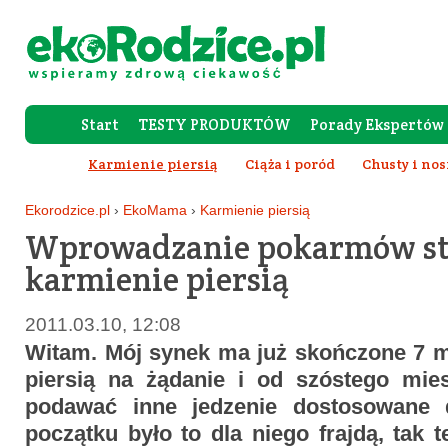
Start
TESTY PRODUKTÓW
Porady Ekspertów
Forum Rod
Karmienie piersią
Ciąża i poród
Chusty i nos
Wy
Ekorodzice.pl
›
EkoMama
›
Karmienie piersią
Wprowadzanie pokarmów st
karmienie piersią
2011.03.10, 12:08
Witam. Mój synek ma już skończone 7 m
piersią na żądanie i od szóstego mi
podawać inne jedzenie dostosowane 
początku było to dla niego frajdą, tak t