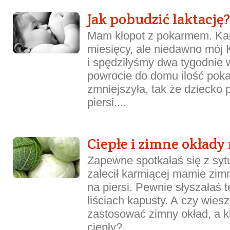
Jak pobudzić laktację?
Mam kłopot z pokarmem. Kar
miesięcy, ale niedawno mój 
i spędziłyśmy dwa tygodnie w
powrocie do domu ilość poka
zmniejszyła, tak że dziecko 
piersi....
Ciepłe i zimne okłady 
Zapewne spotkałaś się z sytu
zalecił karmiącej mamie zimn
na piersi. Pewnie słyszałaś 
liściach kapusty. A czy wiesz
zastosować zimny okład, a k
ciepły?...