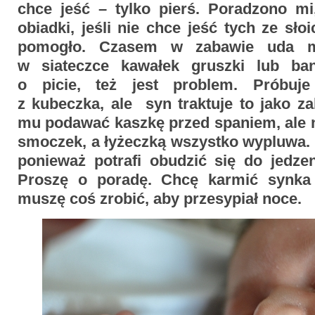
chce jeść – tylko pierś. Poradzono m
obiadki, jeśli nie chce jeść tych ze słoi
pomogło. Czasem w zabawie uda 
w siateczce kawałek gruszki lub ban
o picie, też jest problem. Próbuj
z kubeczka, ale syn traktuje to jako 
mu podawać kaszkę przed spaniem, ale n
smoczek, a łyżeczką wszystko wypluwa. 
ponieważ potrafi obudzić się do jedzen
Proszę o poradę. Chcę karmić synka n
muszę coś zrobić, aby przesypiał noce.