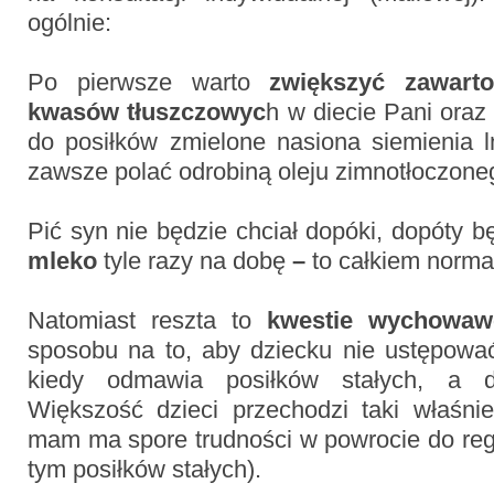
ogólnie:
Po pierwsze warto
zwiększyć zawart
kwasów tłuszczowyc
h w diecie Pani oraz
do posiłków zmielone nasiona siemienia 
zawsze polać odrobiną oleju zimnotłoczone
Pić syn nie będzie chciał dopóki, dopóty 
mleko
tyle razy na dobę
–
to całkiem norma
Natomiast reszta to
kwestie wychowaw
sposobu na to, aby dziecku nie ustępow
kiedy odmawia posiłków stałych, a d
Większość dzieci przechodzi taki właśni
mam ma spore trudności w powrocie do reg
tym posiłków stałych).