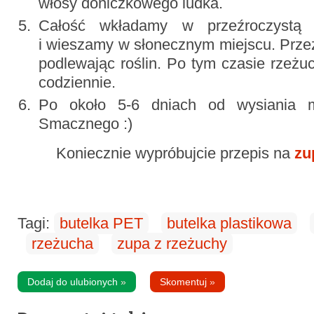
włosy doniczkowego ludka.
Całość wkładamy w przeźroczystą p
i wieszamy w słonecznym miejscu. Prze
podlewając roślin. Po tym czasie rzeż
codziennie.
Po około 5-6 dniach od wysiania m
Smacznego :)
Koniecznie wypróbujcie przepis na
zu
Tagi:
butelka PET
butelka plastikowa
rzeżucha
zupa z rzeżuchy
Dodaj do ulubionych
»
Skomentuj
»