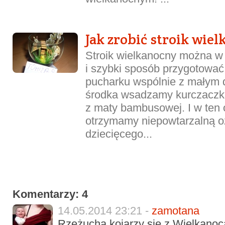
Jak zrobić stroik wie
Stroik wielkanocny można w
i szybki sposób przygotowa
pucharku wspólnie z małym 
środka wsadzamy kurczaczka
z maty bambusowej. I w ten 
otrzymamy niepowtarzalną 
dziecięcego...
Komentarzy: 4
14.05.2014 23:21 -
zamotana
Rzeżucha kojarzy się z Wielkanocą