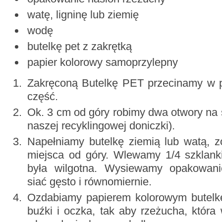
watę, ligninę lub ziemię
wodę
butelkę pet z zakrętką
papier kolorowy samoprzylepny
Zakręconą Butelkę PET przecinamy w 
część.
Ok. 3 cm od góry robimy dwa otwory na
naszej recyklingowej doniczki).
Napełniamy butelkę ziemią lub watą, z
miejsca od góry. Wlewamy 1/4 szklank
była wilgotna. Wysiewamy opakowani
siać gęsto i równomiernie.
Ozdabiamy papierem kolorowym butelkę
buźki i oczka, tak aby rzeżucha, która 