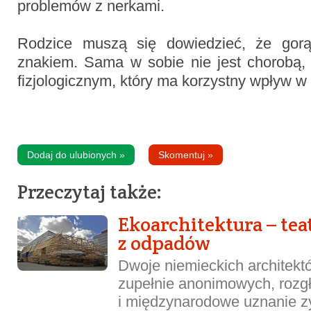
problemów z nerkami.
Rodzice muszą się dowiedzieć, że gorą
znakiem. Sama w sobie nie jest chorobą
fizjologicznym, który ma korzystny wpływ w 
Dodaj do ulubionych
»
Skomentuj
»
Przeczytaj także:
Ekoarchitektura – te
z odpadów
Dwoje niemieckich architekt
zupełnie anonimowych, rozg
i międzynarodowe uznanie z