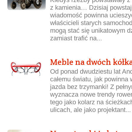
z kamienia… Dzisiaj powstaj
wiadomość powinna ucieszy
właścicieli starych samochod
mogą stać się unikatowym dz
zamiast trafić na...
Meble na dwóch kółk
Od ponad dwudziestu lat An
całemu światu, jak powinna
jazda bez trzymanki! Z peł
wyznacza nowe trendy rower
tego jako kolarz na ścieżkac
ulicach, ale jako projektant...