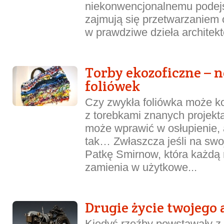
niekonwencjonalnemu podejśc
zajmują się przetwarzaniem 
w prawdziwe dzieła architekto
Torby ekozoficzne – n
foliówek
Czy zwykła foliówka może 
z torebkami znanych projek
może wprawić w osłupienie, a
tak… Zwłaszcza jeśli na swo
Patkę Smirnow, która każdą
zamienia w użytkowe...
Drugie życie twojego 
Kiedyś rzeźby powstawały z