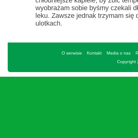
chłodniejsze kapiele, by zbić tempe
wyobrażam sobie byśmy czekali d
leku. Zawsze jednak trzymam się
ulotkach.
O serwisie
Kontakt
Media o nas
R
Copyright