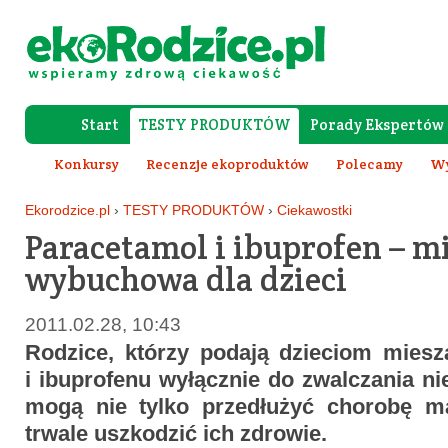
Start
TESTY PRODUKTÓW
Porady Ekspertów
Forum Rod
Konkursy
Recenzje ekoproduktów
Polecamy
Wy
Ekorodzice.pl
›
TESTY PRODUKTÓW
›
Ciekawostki
Paracetamol i ibuprofen – m
wybuchowa dla dzieci
2011.02.28, 10:43
Rodzice, którzy podają dzieciom mies
i ibuprofenu wyłącznie do zwalczania ni
mogą nie tylko przedłużyć chorobę ma
trwale uszkodzić ich zdrowie.