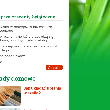
epsze prezenty świąteczne
obione własnoręcznie np. techniką
coupage
aktyczne, takie które przydadzą się
domu, a nie będą tylko ozdobą
bra książka - ma szanse trafić w gust
żdego
rta podarunkowa
ne
ady domowe
Jak układać ubrania
w szafie?