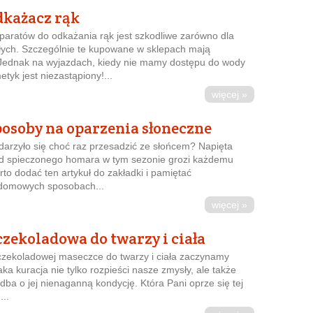
każacz rąk
aratów do odkażania rąk jest szkodliwe zarówno dla
osłych. Szczególnie te kupowane w sklepach mają
 Jednak na wyjazdach, kiedy nie mamy dostępu do wody
etyk jest niezastąpiony!...
więcej »
osoby na oparzenia słoneczne
darzyło się choć raz przesadzić ze słońcem? Napięta
ląd spieczonego homara w tym sezonie grozi każdemu
rto dodać ten artykuł do zakładki i pamiętać
domowych sposobach...
więcej »
zekoladowa do twarzy i ciała
zekoladowej maseczce do twarzy i ciała zaczynamy
aka kuracja nie tylko rozpieści nasze zmysły, ale także
adba o jej nienaganną kondycję. Która Pani oprze się tej
...