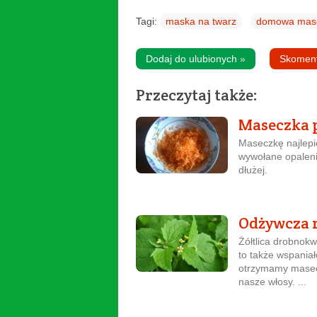
Tagi:
maska na twarz
domowa mas
Dodaj do ulubionych
»
Skomen
Przeczytaj także:
Maseczka 
Maseczkę najlepie
wywołane opaleni
dłużej.
Odżywcza 
Żółtlica drobnok
to także wspania
otrzymamy masecz
nasze włosy. ...