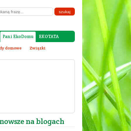
Pani EkoDomu
EKOTATA
dy domowe
Związki
nowsze na blogach