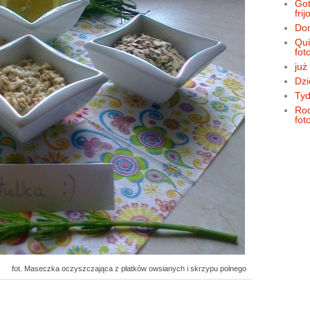
Got
frij
Dom
Qui
fot
już
Dzi
Tyd
Rod
fot
fot. Maseczka oczyszczająca z płatków owsianych i skrzypu polnego