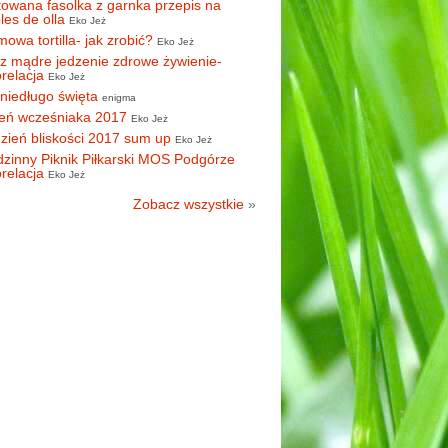
owana fasolka z garnka przepis na
oles de olla
Eko Jeż
owa tortilla- jak zrobić?
Eko Jeż
z mądre jedzenie zdrowe żywienie-
orelacja
Eko Jeż
 niedługo święta
enigma
eń wcześniaka 2017
Eko Jeż
zień bliskości 2017 sum up
Eko Jeż
zinny Piknik Piłkarski MOS Podgórze
orelacja
Eko Jeż
Zobacz wszystkie
»