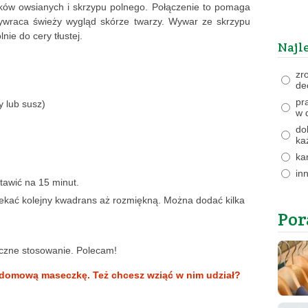
ów owsianych i skrzypu polnego. Połączenie to pomaga
zywraca świeży wygląd skórze twarzy. Wywar ze skrzypu
lnie do cery tłustej.
Najl
zr
de
pr
ży lub susz)
w 
do
ka
ka
in
stawić na 15 minut.
zekać kolejny kwadrans aż rozmiękną. Można dodać kilka
Por
yczne stosowanie. Polecam!
domową maseczkę. Też chcesz wziąć w nim udział?