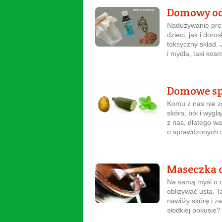
Domowy od
Nadużywanie prep
dzieci, jak i dor
toksyczny skład.
i mydła, taki kosm
Domowe sp
Komu z nas nie z
skóra, ból i wyg
z nas, dlatego wa
o sprawdzonych 
Maseczka c
Na samą myśl o c
oblizywać usta. T
nawilży skórę i z
słodkiej pokusie? 