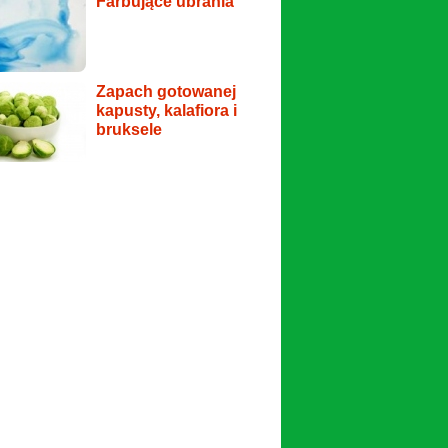
Farbujące ubrania
Zapach gotowanej
kapusty, kalafiora i
bruksele