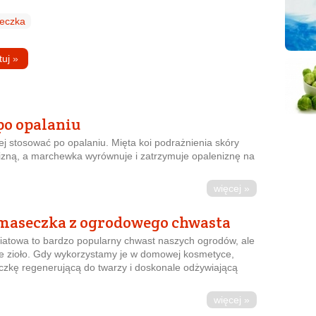
eczka
tuj
»
po opalaniu
j stosować po opalaniu. Mięta koi podrażnienia skóry
zną, a marchewka wyrównuje i zatrzymuje opaleniznę na
więcej »
maseczka z ogrodowego chwasta
wiatowa to bardzo popularny chwast naszych ogrodów, ale
łe zioło. Gdy wykorzystamy je w domowej kosmetyce,
kę regenerującą do twarzy i doskonale odżywiającą
więcej »