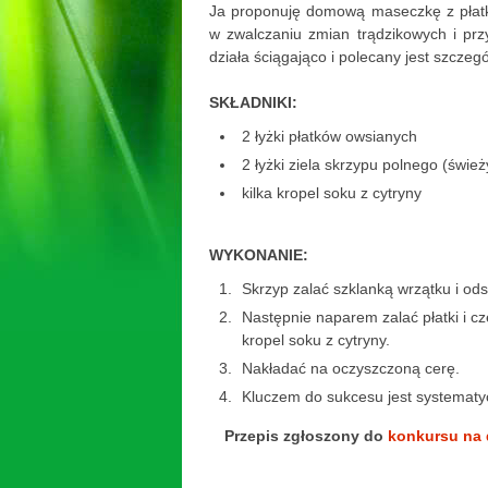
Ja proponuję domową maseczkę z płatk
w zwalczaniu zmian trądzikowych i pr
działa ściągająco i polecany jest szczegó
SKŁADNIKI:
2 łyżki płatków owsianych
2 łyżki ziela skrzypu polnego (świe
kilka kropel soku z cytryny
WYKONANIE:
Skrzyp zalać szklanką wrzątku i od
Następnie naparem zalać płatki i c
kropel soku z cytryny.
Nakładać na oczyszczoną cerę.
Kluczem do sukcesu jest systemat
Przepis zgłoszony do
konkursu na 