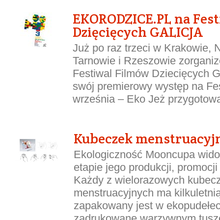
EKORODZICE.PL na Fest
Dzięcięcych GALICJA
Już po raz trzeci w Krakowie,
Tarnowie i Rzeszowie zorganiz
Festiwal Filmów Dziecięcych Ga
swój premierowy występ na Fe
września – Eko Jeż przygotował
Kubeczek menstruacyj
Ekologiczność Mooncupa wido
etapie jego produkcji, promocji
Każdy z wielorazowych kubec
menstruacyjnych ma kilkuletnią
zapakowany jest w ekopudełe
zadrukowane warzywnym tusze