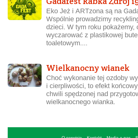
Gadafest Rabka Zdrój 19
Eko Jeż i ARTzona są na Gada
Wspólnie prowadzimy recyklin
dzieci. W tym roku pokażemy,
wyczarować z plastikowej butelk
toaletowym....
Wielkanocny wianek
Choć wykonanie tej ozdoby w
i cierpliwości, to efekt końcowy
chwili spędzonej nad przygot
wielkanocnego wianka.
O serwisie
Kontakt
Media o nas
R