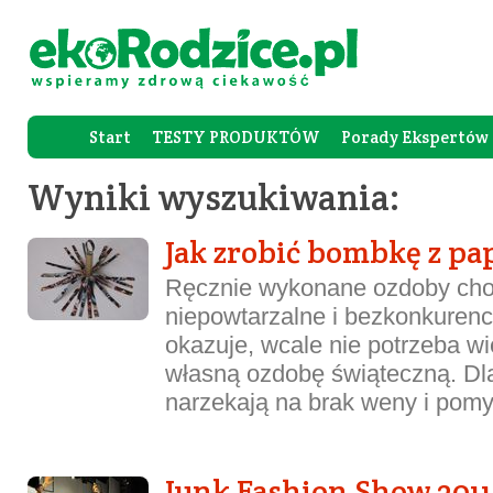
Start
TESTY PRODUKTÓW
Porady Ekspertów
Forum Rod
Wyniki wyszukiwania:
Jak zrobić bombkę z pa
Ręcznie wykonane ozdoby cho
niepowtarzalne i bezkonkurenc
okazuje, wcale nie potrzeba wi
własną ozdobę świąteczną. Dla
narzekają na brak weny i pomys
Junk Fashion Show 2011