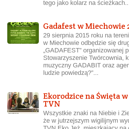
tego jako kolarz na ścieżkach..
Gadafest w Miechowie 2
29 sierpnia 2015 roku na teren
w Miechowie odbędzie się dru
„GADAFEST” organizowanej p
Stowarzyszenie Twórcownia, k
muzyczny GADABIT oraz agencj
ludzie powiedzą?”...
Ekorodzice na Święta w
TVN
Wszystkie znaki na Niebie i Zi
że w jutrzejszym wigilijnym w
TVN Eko Jeż, mieszkający na 