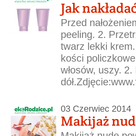
Jak nakłada
Przed nałożenie
peeling. 2. Przet
twarz lekki krem
kości policzkowe, 
włosów, uszy. 2.
dół.Zdjęcie:www.f
03 Czerwiec 2014
Makijaż nud
Makijaż nude pow