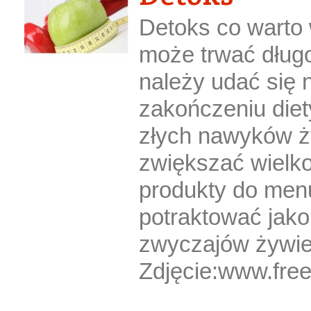
Detoks co warto 
może trwać długo
należy udać się 
zakończeniu die
złych nawyków ż
zwiększać wielko
produkty do men
potraktować jak
zwyczajów żywie
Zdjęcie:www.free