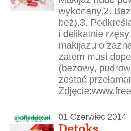
wykonany.2. Bazo
beż).3. Podkreśl
i delikatnie rzę
makijażu o zazn
zatem musi dopeł
(beżowy, pudrow
zostać przełama
Zdjęcie:www.free
01 Czerwiec 2014
Detoks