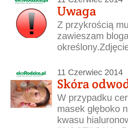
Uwaga
Z przykrością m
zawieszam bloga
określony.Zdjęci
11 Czerwiec 2014
Skóra odwo
W przypadku cer
masek głęboko n
kwasu hialurono