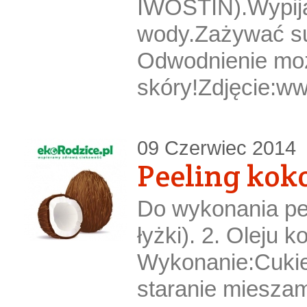
IWOSTIN).Wypijać
wody.Zażywać su
Odwodnienie mo
skóry!Zdjęcie:ww
09 Czerwiec 2014
Peeling kok
Do wykonania pee
łyżki). 2. Oleju 
Wykonanie:Cukie
staranie miesza