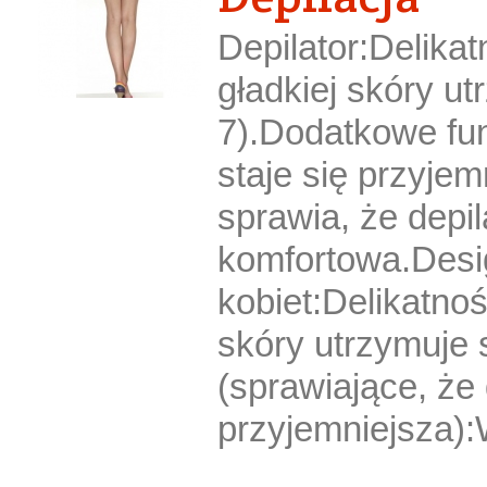
Depilator:Delika
gładkiej skóry ut
7).Dodatkowe fun
staje się przyje
sprawia, że depil
komfortowa.Desi
kobiet:Delikatnoś
skóry utrzymuje 
(sprawiające, że 
przyjemniejsza):