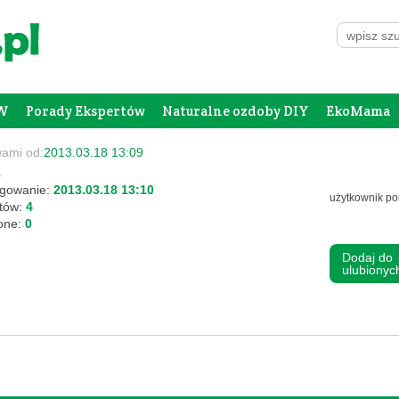
W
Porady Ekspertów
Naturalne ozdoby DIY
EkoMama
Forum Rodziców
Galeria
Szafing
wami od:
2013.03.18 13:09
a
ogowanie:
2013.03.18 13:10
użytkownik po
stów:
4
ione:
0
Dodaj do
ulubiony