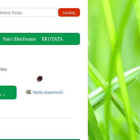
Pani EkoDomu
EKOTATA
rtalu
Wyślij wiadomość
ch
»