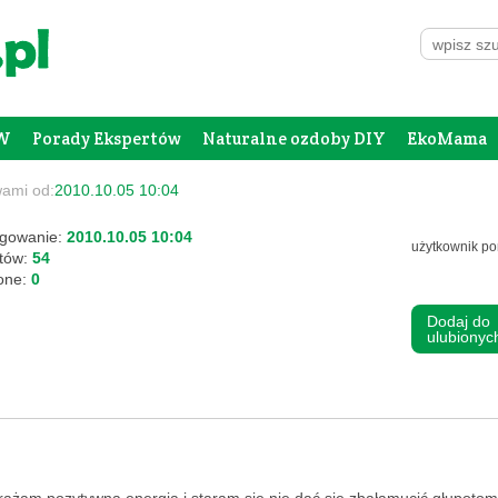
W
Porady Ekspertów
Naturalne ozdoby DIY
EkoMama
Forum Rodziców
Galeria
Szafing
wami od:
2010.10.05 10:04
ogowanie:
2010.10.05 10:04
użytkownik po
stów:
54
ione:
0
Dodaj do
ulubiony