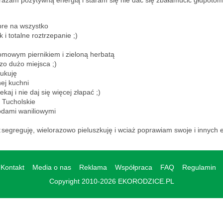
arażam pozytywną energią i staram się nie dać się zbałamucić głupotom 
bre na wszystko
i totalne roztrzepanie ;)
omowym piernikiem i zieloną herbatą
zo dużo miejsca ;)
dukuję
ej kuchni
ekaj i nie daj się więcej złapać ;)
 Tucholskie
lodami waniliowymi
:
segreguję, wielorazowo pieluszkuję i wciaż poprawiam swoje i innych 
Kontakt
Media o nas
Reklama
Współpraca
FAQ
Regulamin
Copyright 2010-2026 EKORODZICE.PL