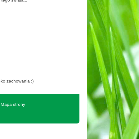
tego świata...
eko zachowania :)
Mapa strony