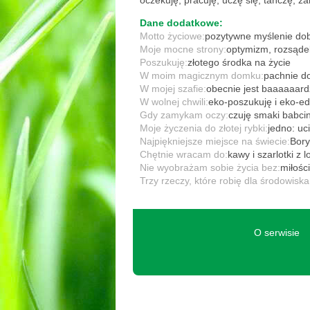
oczekuję, pracuję, uczę się, tańczę, z
Dane dodatkowe:
Motto życiowe:
pozytywne myślenie do
Moje mocne strony:
optymizm, rozsądek 
Poszukuję:
złotego środka na życie
W moim magicznym domku:
pachnie d
W mojej szafie:
obecnie jest baaaaaard
W wolnej chwili:
eko-poszukuję i eko-e
Gdy zamykam oczy:
czuję smaki babcin
Moje życzenia do złotej rybki:
jedno: uci
Najpiękniejsze miejsce na świecie:
Bory
Chętnie wracam do:
kawy i szarlotki z 
Nie wyobrażam sobie życia bez:
miłości
Trzy rzeczy, które robię dla środowiska
O serwisie