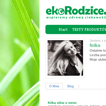
Start
TESTY PRODUKTÓ
Jestem z 
fiolka
Ostatnie l
Liczba po
Moje ulub
O Mnie
Blog
Kilka słów o mnie: