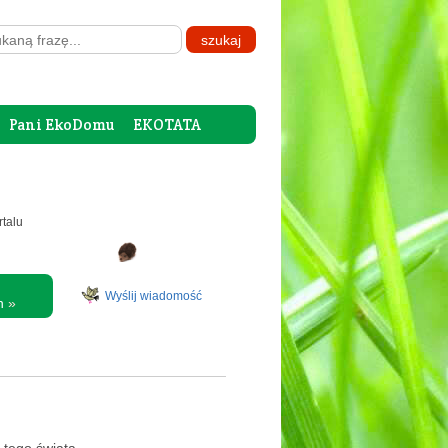
Pani EkoDomu
EKOTATA
rtalu
Wyślij wiadomość
ch
»