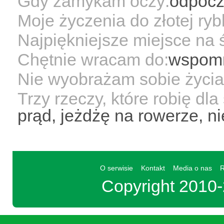
Gdy zamykam oczy:
odpoc
Moje życzenia do złotej rybk
Najpiękniejsze miejsce na 
Chętnie wracam do:
wspom
Nie wyobrażam sobie życia
Trzy rzeczy, które robię dl
prąd, jeżdżę na rowerze, n
O serwisie
Kontakt
Media o nas
R
Copyright 201