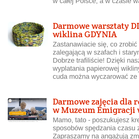
w całej Polsce, a w czasie wa
Darmowe warsztaty D
wiklina GDYNIA
Zastanawiacie się, co zrobić
zalegającą w szafach i star
Dobrze trafiliście! Dzięki n
wyplatania papierowej wikliny
cuda można wyczarować ze st
Darmowe zajęcia dla r
w Muzeum Emigracji 
Mamo, tato - poszukujesz k
sposobów spędzania czasu 
Zapraszamy na angażują zmy