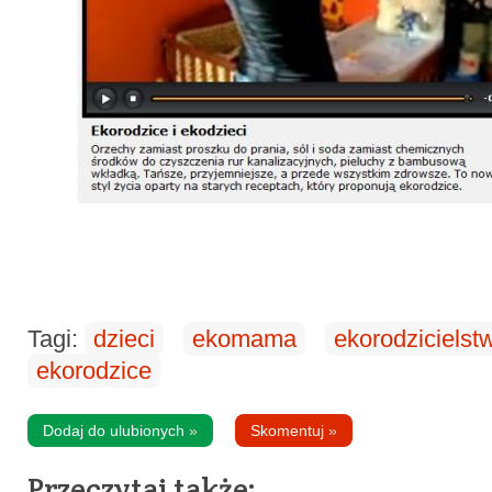
Tagi:
dzieci
ekomama
ekorodzicielst
ekorodzice
Dodaj do ulubionych
»
Skomentuj
»
Przeczytaj także: