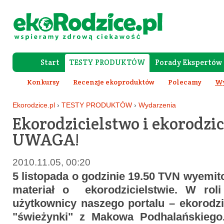
Start
TESTY PRODUKTÓW
Porady Ekspertów
Forum Rod
Konkursy
Recenzje ekoproduktów
Polecamy
Wy
Ekorodzice.pl
›
TESTY PRODUKTÓW
›
Wydarzenia
Ekorodzicielstwo i ekorodzi
UWAGA!
2010.11.05, 00:20
5 listopada o godzinie 19.50 TVN wyemi
materiał o ekorodzicielstwie. W roli
użytkownicy naszego portalu – ekorodz
"świeżynki" z Makowa Podhalańskiego.