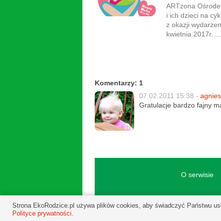
ARTzona Ośrodek 
i ich dzieci na c
z okazji wydarzen
kwietnia 2017r. ...
Komentarzy: 1
07.02.2011 15:38 -
agnie
Gratulacje bardzo fajny mat
O serwisie
Strona EkoRodzice.pl używa plików cookies, aby świadczyć Państwu usł
Polityce prywatności
.