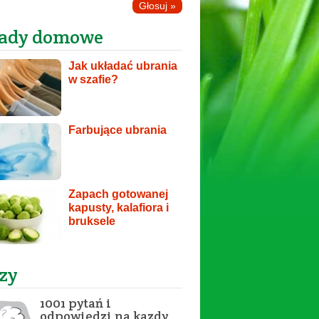
ady domowe
Jak układać ubrania
w szafie?
Farbujące ubrania
Zapach gotowanej
kapusty, kalafiora i
bruksele
zy
1001 pytań i
odpowiedzi na kazdy