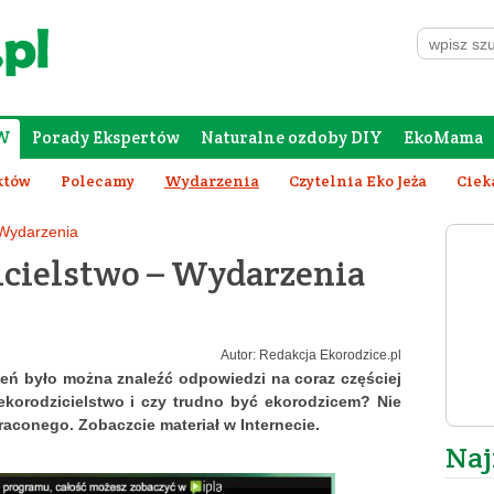
W
Porady Ekspertów
Naturalne ozdoby DIY
EkoMama
Forum Rodziców
Galeria
Szafing
któw
Polecamy
Wydarzenia
Czytelnia Eko Jeża
Ciek
Wydarzenia
icielstwo – Wydarzenia
Autor: Redakcja Ekorodzice.pl
ń było można znaleźć odpowiedzi na coraz częściej
korodzicielstwo i czy trudno być ekorodzicem? Nie
raconego. Zobaczcie materiał w Internecie.
Naj