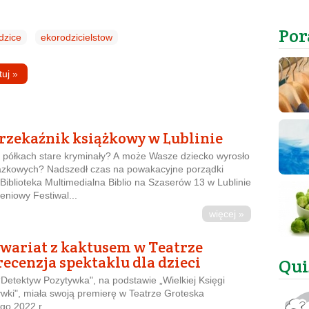
Por
dzice
ekorodzicielstow
tuj
»
rzekaźnik książkowy w Lublinie
półkach stare kryminały? A może Wasze dziecko wyrosło
razkowych? Nadszedł czas na powakacyjne porządki
 Biblioteka Multimedialna Biblio na Szaserów 13 w Lublinie
eniowy Festiwal...
więcej »
wariat z kaktusem w Teatrze
recenzja spektaklu dla dzieci
Qui
“Detektyw Pozytywka", na podstawie „Wielkiej Księgi
wki", miała swoją premierę w Teatrze Groteska
o 2022 r. ...