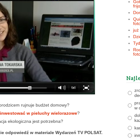
Got
frij
Dom
Qui
fot
już
Dzi
Tyd
Rod
fot
Najl
zr
de
pr
orodzicem rujnuje budżet domowy?
w 
inwestować w pieluchy wielorazowe
?
do
ka
cja ekologiczna jest potrzebna?
ka
iecie odpowiedź w materiale Wydarzeń TV POLSAT.
in