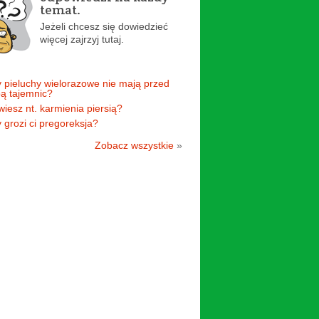
temat.
Jeżeli chcesz się dowiedzieć
więcej zajrzyj tutaj.
 pieluchy wielorazowe nie mają przed
ą tajemnic?
 wiesz nt. karmienia piersią?
 grozi ci pregoreksja?
Zobacz wszystkie
»