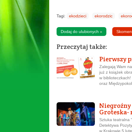
Tagi:
ekodzieci
ekorodzic
ekoro
Dodaj do ulubionych
»
Skomen
Przeczytaj także:
Pierwszy p
Zalegają Wam na 
już z książek ob
w biblioteczkach!
oraz Międzypokol
Niegroźny 
Groteska- 
Sztuka teatralna 
Detektywa Pozyty
w Krakowie 5 luteg