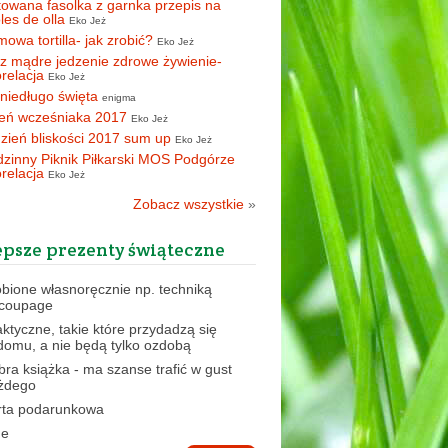
owana fasolka z garnka przepis na
oles de olla
Eko Jeż
owa tortilla- jak zrobić?
Eko Jeż
z mądre jedzenie zdrowe żywienie-
orelacja
Eko Jeż
 niedługo święta
enigma
eń wcześniaka 2017
Eko Jeż
zień bliskości 2017 sum up
Eko Jeż
zinny Piknik Piłkarski MOS Podgórze
orelacja
Eko Jeż
Zobacz wszystkie
»
epsze prezenty świąteczne
obione własnoręcznie np. techniką
coupage
aktyczne, takie które przydadzą się
domu, a nie będą tylko ozdobą
bra książka - ma szanse trafić w gust
żdego
rta podarunkowa
ne