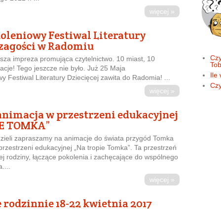
więcej »
leniowy Festiwal Literatury
 zagości w Radomiu
Czy
ksza impreza promująca czytelnictwo. 10 miast, 10
Tob
acje! Tego jeszcze nie było. Już 25 Maja
Ile
 Festiwal Literatury Dziecięcej zawita do Radomia! ...
Czy
więcej »
nimacja w przestrzeni edukacyjnej
IE TOMKA”
dzieli zapraszamy na animacje do świata przygód Tomka
rzestrzeni edukacyjnej „Na tropie Tomka”. Ta przestrzeń
łej rodziny, łączące pokolenia i zachęcające do wspólnego
....
więcej »
 rodzinnie 18-22 kwietnia 2017