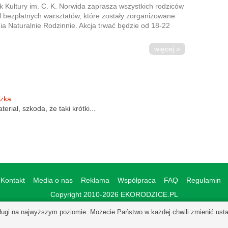
Kultury im. C. K. Norwida zaprasza wszystkich rodziców
ykl bezpłatnych warsztatów, które zostały zorganizowane
ia Naturalnie Rodzinnie. Akcja trwać będzie od 18-22
więcej »
szka
eriał, szkoda, że taki krótki...
Kontakt
Media o nas
Reklama
Współpraca
FAQ
Regulamin
Copyright 2010-2026 EKORODZICE.PL
ugi na najwyższym poziomie. Możecie Państwo w każdej chwili zmienić ustawi