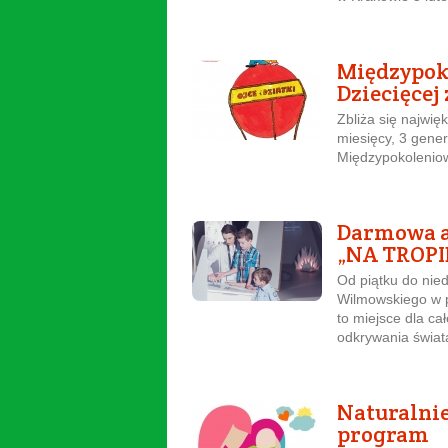
Międzypoko
Dziecięcej
Zbliża się najwię
miesięcy, 3 gener
Międzypokoleniowy
Darmowa a
„NA TROP
Od piątku do nie
Wilmowskiego w p
to miejsce dla ca
odkrywania świata
Naturalnie
program