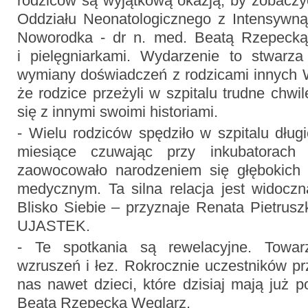
rodziców są wyjątkową okazją, by zobaczy
Oddziału Neonatologicznego z Intensywną 
Noworodka - dr n. med. Beatą Rzepecką-
i pielęgniarkami. Wydarzenie to stwarz
wymiany doświadczeń z rodzicami innych
że rodzice przeżyli w szpitalu trudne chwile
się z innymi swoimi historiami.
- Wielu rodziców spędziło w szpitalu dług
miesiące czuwając przy inkubatorach 
zaowocowało narodzeniem się głębokich 
medycznym. Ta silna relacja jest widoczn
Blisko Siebie – przyznaje Renata Pietruszk
UJASTEK.
- Te spotkania są rewelacyjne. Towa
wzruszeń i łez. Rokrocznie uczestników p
nas nawet dzieci, które dzisiaj mają już p
Beata Rzepecka Węglarz.