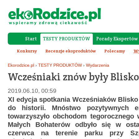
Start
TESTY PRODUKTÓW
Porady Ekspertów
Forum Rod
Konkursy
Recenzje ekoproduktów
Polecamy
Wy
Ekorodzice.pl
›
TESTY PRODUKTÓW
›
Wydarzenia
Wcześniaki znów były Blisko
2019.06.10, 00:59
XI edycja spotkania Wcześniaków Blisko 
do historii. Mnóstwo pozytywnych e
towarzyszyło obchodom tegorocznego w
Małych Bohaterów odbyło się w ostat
czerwca na terenie parku przy Szpi