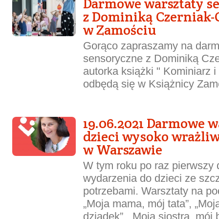
Darmowe warsztaty s
z Dominiką Czerniak
w Zamościu
Gorąco zapraszamy na darm
sensoryczne z Dominiką Cze
autorka książki " Kominiarz i
odbędą się w Książnicy Zamo
19.06.2021 Darmowe wa
dzieci wysoko wrażli
w Warszawie
W tym roku po raz pierwszy
wydarzenia do dzieci ze szc
potrzebami. Warsztaty na po
„Moja mama, mój tata”, „Moj
dziadek”, „Moja siostra, mój 