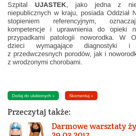
Szpital
UJASTEK
, jako jedna z nie
niepublicznych w kraju, posiada Oddział N
stopieniem referencyjnym, oznacz
kompetencje i uprawnienia do opieki na
przypadkami patologii noworodka. W O
dzieci wymagające diagnostyki i 
z przedwczesnych porodów, jak i noworodk
z wrodzonymi chorobami.
Dodaj do ulubionych
»
Skomentuj
»
Przeczytaj także:
Darmowe warsztaty ż
29.03.2017