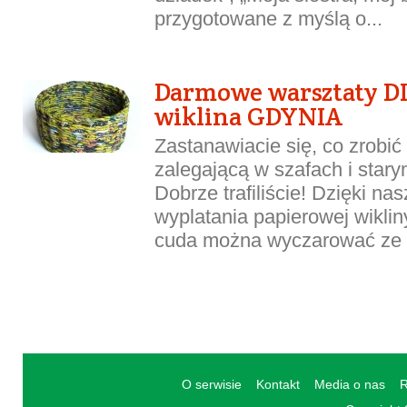
przygotowane z myślą o...
Darmowe warsztaty D
wiklina GDYNIA
Zastanawiacie się, co zrobić
zalegającą w szafach i star
Dobrze trafiliście! Dzięki n
wyplatania papierowej wikliny
cuda można wyczarować ze st
O serwisie
Kontakt
Media o nas
R