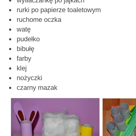
wytłaczankę po jajkach
rurki po papierze toaletowym
ruchome oczka
watę
pudełko
bibułę
farby
klej
nożyczki
czarny mazak