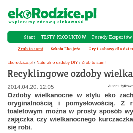
Start
TESTY PRODUKTÓW
Porady Ekspertów
Forum Rod
Zrób to sam!
Szkoła Eko Jeża
Gry i zabawy dla dzie
Ekorodzice.pl
›
Naturalne ozdoby DIY
›
Zrób to sam!
Recyklingowe ozdoby wielk
2014.04.20, 12:05
Autor: użytkown
Ozdoby wielkanocne w stylu eko zac
oryginalnością i pomysłowością. Z 
toaletowym można w prosty sposób wy
zajączka czy wielkanocnego kurczaczka.
się robi.