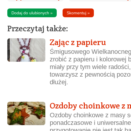
Dodaj do ulubionych
»
Skomentuj
»
Przeczytaj także:
Zając z papieru
Śmigusowego Wielkanocneg
zrobić z papieru i kolorowej
miały przy tym wiele radośc
towarzysz z pewnością pozos
dłużej.
Ozdoby choinkowe z m
Ozdoby choinkowe z masy so
ponadczasowe i uniwersalne
przygotowanie nie jest tak b