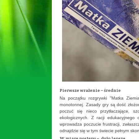
Pierwsze wrażenie – średnie
Na początku rozgrywki "Matka Ziemia
monotonnej. Zasady gry są dość złożon
poczuć się nieco przytłaczające, sz
ekologicznych. Z racji edukacyjnego
wprowadza poczucie frustracji, zwłasz
odnajdzie się w tym świecie pełnym sk
W miarę postępu – dużo lepsze