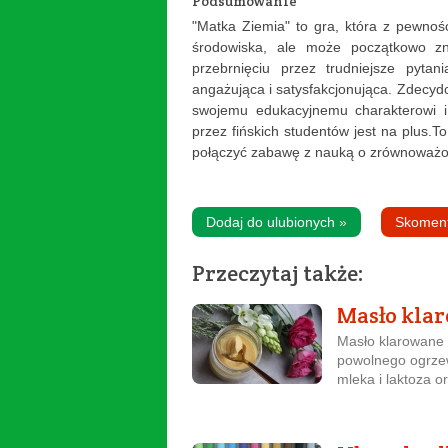
Podsumowanie
"Matka Ziemia" to gra, która z pewnoś
środowiska, ale może początkowo zni
przebrnięciu przez trudniejsze pyta
angażująca i satysfakcjonująca. Zdecyd
swojemu edukacyjnemu charakterowi i
przez fińskich studentów jest na plus.T
połączyć zabawę z nauką o zrównoważo
Dodaj do ulubionych
»
Skomen
Przeczytaj także:
Masło klar
Masło klarowane 
powolnego ogrzew
mleka i laktoza or