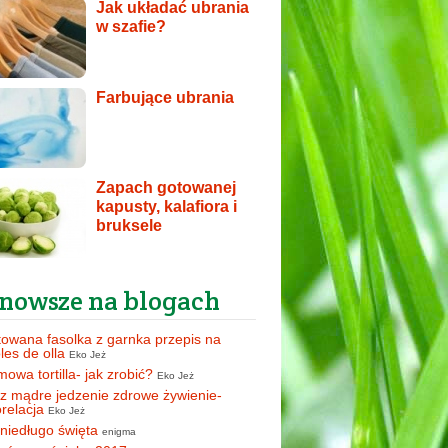
Jak układać ubrania
w szafie?
Farbujące ubrania
Zapach gotowanej
kapusty, kalafiora i
bruksele
nowsze na blogach
owana fasolka z garnka przepis na
oles de olla
Eko Jeż
owa tortilla- jak zrobić?
Eko Jeż
z mądre jedzenie zdrowe żywienie-
orelacja
Eko Jeż
 niedługo święta
enigma