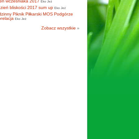
eń wcześniaka 2017
Eko Jeż
zień bliskości 2017 sum up
Eko Jeż
zinny Piknik Piłkarski MOS Podgórze
orelacja
Eko Jeż
Zobacz wszystkie
»