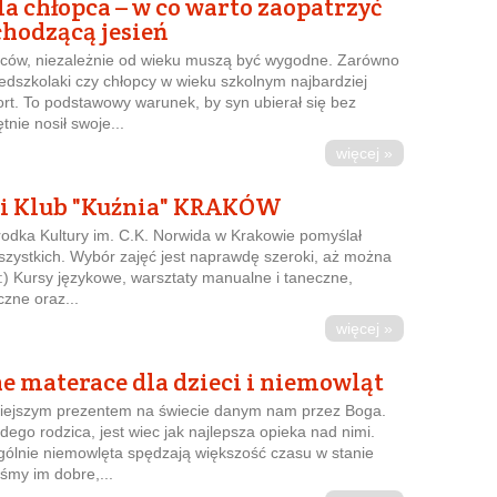
a chłopca – w co warto zaopatrzyć
chodzącą jesień
pców, niezależnie od wieku muszą być wygodne. Zarówno
zedszkolaki czy chłopcy w wieku szkolnym najbardziej
ort. To podstawowy warunek, by syn ubierał się bez
tnie nosił swoje...
więcej »
 i Klub "Kuźnia" KRAKÓW
rodka Kultury im. C.K. Norwida w Krakowie pomyślał
wszystkich. Wybór zajęć jest naprawdę szeroki, aż można
:) Kursy językowe, warsztaty manualne i taneczne,
czne oraz...
więcej »
e materace dla dzieci i niemowląt
niejszym prezentem na świecie danym nam przez Boga.
go rodzica, jest wiec jak najlepsza opieka nad nimi.
gólnie niemowlęta spędzają większość czasu w stanie
śmy im dobre,...