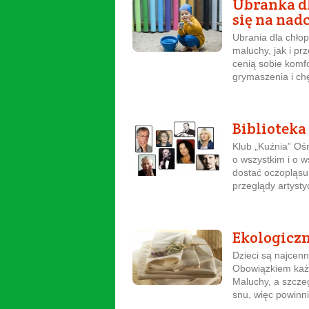
Ubranka dl
się na nad
Ubrania dla chło
maluchy, jak i pr
cenią sobie komf
grymaszenia i chę
Biblioteka
Klub „Kuźnia” Oś
o wszystkim i o 
dostać oczopląsu
przeglądy artysty
Ekologiczn
Dzieci są najcen
Obowiązkiem każde
Maluchy, a szcze
snu, więc powinni