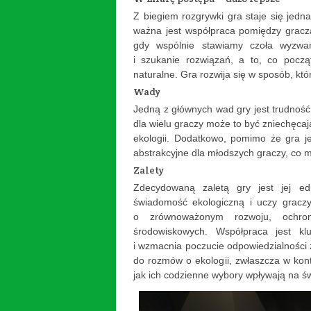
Z biegiem rozgrywki gra staje się jedn
ważna jest współpraca pomiędzy gracza
gdy wspólnie stawiamy czoła wyzwa
i szukanie rozwiązań, a to, co począ
naturalne. Gra rozwija się w sposób, któ
Wady
Jedną z głównych wad gry jest trudnoś
dla wielu graczy może to być zniechęcają
ekologii. Dodatkowo, pomimo że gra j
abstrakcyjne dla młodszych graczy, co 
Zalety
Zdecydowaną zaletą gry jest jej ed
świadomość ekologiczną i uczy graczy
o zrównoważonym rozwoju, ochron
środowiskowych. Współpraca jest k
i wzmacnia poczucie odpowiedzialności 
do rozmów o ekologii, zwłaszcza w kon
jak ich codzienne wybory wpływają na św