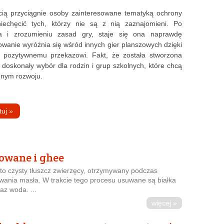
cią przyciągnie osoby zainteresowane tematyką ochrony
echęcić tych, którzy nie są z nią zaznajomieni. Po
nia i zrozumieniu zasad gry, staje się ona naprawdę
owanie wyróżnia się wśród innych gier planszowych dzięki
 pozytywnemu przekazowi. Fakt, że została stworzona
o doskonały wybór dla rodzin i grup szkolnych, które chcą
nym rozwoju.
tuj
»
owane i ghee
to czysty tłuszcz zwierzęcy, otrzymywany podczas
ania masła. W trakcie tego procesu usuwane są białka
az woda. ...
więcej »