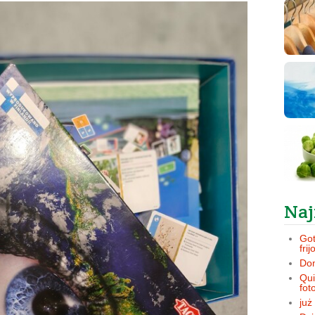
Naj
Got
frij
Dom
Qui
fot
już