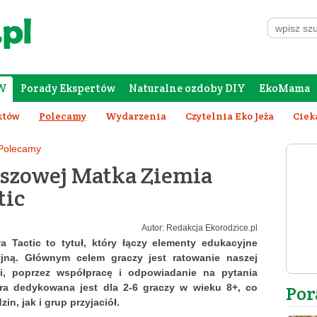
W
Porady Ekspertów
Naturalne ozdoby DIY
EkoMama
Forum Rodziców
Galeria
Szafing
któw
Polecamy
Wydarzenia
Czytelnia Eko Jeża
Ciek
Polecamy
nszowej Matka Ziemia
tic
Autor: Redakcja Ekorodzice.pl
 Tactic to tytuł, który łączy elementy edukacyjne
jną. Głównym celem graczy jest ratowanie naszej
i, poprzez współpracę i odpowiadanie na pytania
Gra dedykowana jest dla 2-6 graczy w wieku 8+, co
Por
in, jak i grup przyjaciół.