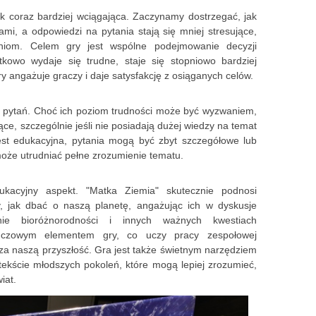
ak coraz bardziej wciągająca. Zaczynamy dostrzegać, jak
mi, a odpowiedzi na pytania stają się mniej stresujące,
niom. Celem gry jest wspólne podejmowanie decyzji
tkowo wydaje się trudne, staje się stopniowo bardziej
ry angażuje graczy i daje satysfakcję z osiąganych celów.
ć pytań. Choć ich poziom trudności może być wyzwaniem,
ce, szczególnie jeśli nie posiadają dużej wiedzy na temat
est edukacyjna, pytania mogą być zbyt szczegółowe lub
może utrudniać pełne zrozumienie tematu.
ukacyjny aspekt. "Matka Ziemia" skutecznie podnosi
, jak dbać o naszą planetę, angażując ich w dyskusje
ie bioróżnorodności i innych ważnych kwestiach
luczowym elementem gry, co uczy pracy zespołowej
za naszą przyszłość. Gra jest także świetnym narzędziem
tekście młodszych pokoleń, które mogą lepiej zrozumieć,
iat.